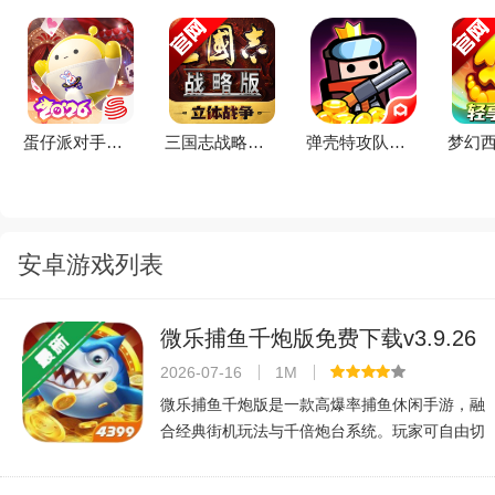
蛋仔派对手游(元气零食季)下载官方正版v1.0.281官方版
三国志战略版2026官方最新版v2079.1684安卓版
弹壳特攻队手游(新赛季)下载2026最新版v4.7.0官方版
安卓游戏列表
微乐捕鱼千炮版免费下载v3.9.26
高爆率捕鱼手游
2026-07-16
1M
微乐捕鱼千炮版是一款高爆率捕鱼休闲手游，融
合经典街机玩法与千倍炮台系统。玩家可自由切
换炮台等级，享受海量鱼群、BOSS挑战及实时
机对战，收获金币与稀有道具。画面精美，节奏