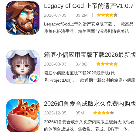
爽快，适合所有年龄段的捕鱼爱好者
Legacy of God 上帝的遗产V1.0.7
2026官方中文版
2026-07-09
89.2M
LegacyofGod上帝的遗产安卓版下载，一款高品
质角色扮演手游，精美画面与沉浸剧情完美结
合，适配安卓设备，畅玩神魔世界，体验史诗冒
险。
箱庭小偶应用宝版下载2026最新
(代号:Project Doll)v1.0.6官方正版
2026-03-03
3.48G
箱庭小偶应用宝版下载2026最新版(代
号:ProjectDoll)，一款近期全新公测的箱庭小偶应
用宝版，也是超写实的云养娃手游应用，专注于
线上模拟养成，玩家们可以自定义创建游戏角
色，在线穿搭装扮，云端体验养娃的乐趣，模
2026幻兽爱合成版永久免费内购
v2.6.8最新版
2025-12-05
95M
2026幻兽爱合成永久免费内购版是破解无限钻石
的休闲合成游戏，集收集、养成、DIY于一体。