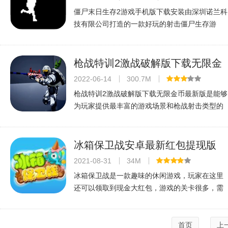
僵尸末日生存2游戏手机版下载安装由深圳诺兰科
技有限公司打造的一款好玩的射击僵尸生存游
戏，游戏是卡通分格，游戏中你将在地图中的安
全区中，会又不断的僵尸向你袭来，你需要消灭
他们并生存下去，游戏有丰富的武器库
枪战特训2激战破解版下载无限金
币最新版v1.2.0最新破解版
2022-06-14
300.7M
枪战特训2激战破解版下载无限金币最新版是能够
为玩家提供最丰富的游戏场景和枪战射击类型的
手游，你可以在这里快速的掌握更多的枪支技
巧，在这里解锁更多色彩不同的枪支，成为最顶
尖的枪支达人，在这里多样化的射击模
冰箱保卫战安卓最新红包提现版
v1.0最新安卓版
2021-08-31
34M
冰箱保卫战是一款趣味的休闲游戏，玩家在这里
还可以领取到现金大红包，游戏的关卡很多，需
要把等级低的冰箱慢慢合成比较高级的冰箱，得
到的分数也多。获得的红包也会很多，玩法多种
多样，令人回味无穷，喜欢的小伙伴
首页
上