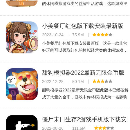
的休闲模拟游戏类的益智生活游戏，这款游戏里
面有各种各样的全新模式和各种各样的场景解
锁，内容里面的故事也非常的精彩，你还可以找
到很多隐藏的任务，画面卡通。喜欢
小美餐厅红包版下载安装最新版
v1.2.1最新红包官方版
2023-10-24
75.9M
小美餐厅红包版下载安装最新版，这是一款非常
好玩的可以领取红包的模拟经营类的休闲游戏，
这款游戏里面有各种新的餐厅的玩法和各种自由
装修的玩法，里面的玩法非常的全面，你还可以
进行各种任务的领取，就可以免费获
甜狗模拟器2022最新无限金币版
v1.2.5最新版
2022-12-28
50.1M
甜狗模拟器2022最新无限金币版此版本已经破解
成了大量的金币，游戏中你将模拟成为一名舔狗
与心目中的女神聊天，什么样的聊天方法才能吸
引到女神呢，游戏的剧情非常的有趣，对话情节
十分搞笑，快来与您喜欢的人甜蜜互
僵尸末日生存2游戏手机版下载安
装v2.1.0安卓版
2022-08-26
111.5M