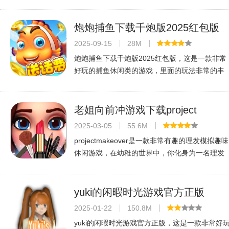
三/五合成萌宠与奇迹，解锁图鉴；可DIY土地、
探险关卡、联盟征战首领，还能兑码领资源，玩
法丰富，快来体验！
炮炮捕鱼下载千炮版2025红包版
v6.3.0.0最新安卓官方版
2025-09-15
28M
炮炮捕鱼下载千炮版2025红包版，这是一款非常
好玩的捕鱼休闲类的游戏，里面的玩法非常的丰
富，你不仅可以进行各种游戏模式的切换你还可
以看到各种捕鱼的内容，百万的金币和各种联网
捕鱼的玩法非常的有趣，你还可以领
老姐向前冲游戏下载project
makeover无限金币版v2.108.3安
2025-03-05
55.6M
版
projectmakeover是一款非常有趣的理发模拟趣味
休闲游戏，在幼稚的世界中，你化身为一名理发
造型师，总是会帮助别人设计各种各样的发型，
同时还可以帮助他们搭配衣服和化妆的整体风
格，顾客满意你就会得到相应的报酬，
yuki的闲暇时光游戏官方正版
v1.0.2最新安卓版
2025-01-22
150.8M
yuki的闲暇时光游戏官方正版，这是一款非常好