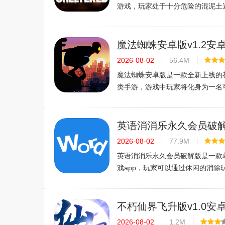
游戏，玩家处于十分危险的混泥土
不断抵抗野兽，和其他派别的进攻
源内生存，制作武器制定战略反击
款游戏风玩家不要错过哟！游戏介
魔法蜘蛛安卓版v1.2安
2026-08-02
56.4M
魔法蜘蛛安卓版是一款全新上线的
类手游，游戏中玩家将化身为一名
蜘蛛侠的英雄，利用自己的独特能
魔法蜘蛛安卓版手游的玩法非常自
放性世界等待玩家探索，一定不要
英语消消乐永久会员破
2026-08-02
77.9M
英语消消乐永久会员破解版是一款
戏app，玩家可以通过休闲的消除
巩固单词记忆，更好的学习英语！2
为大家带来了英语消消乐永久会员
地址，希望大家喜欢！英语消消乐
不朽仙界飞升版v1.0安
2026-08-02
1.2M