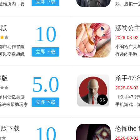
立即下载
避难所内，要
戏。虚拟一
，在有限的资
将决定主角
进攻。喜欢这
在逃亡过程
10
角交流过程
卓版
惩罚公主
2026-08-02
都市动作冒险
小编给广大
立即下载
可以变身超级
有趣的手游
力惩奸除恶！
的任务就是
由，超大的开
你们懂的，
5.0
错
验！惩罚公
解版
杀手47:行
官方中
2026-08-02
单词记忆类游
《杀手47:行
立即下载
玩法来帮助玩家
手机游戏，
89手游网这里
果。游戏采
破解版的下载
头主角在棋
10
务。所以无
卓版下载
恐怖the
2026-08-02