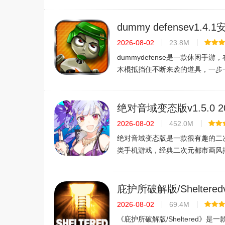
第一代一样，一共6个小关，玩了
很短，难度不大。官方介绍你被锁
里，探索房间，找到隐藏的物品，
dummy defensev1.4.
2026-08-02
23.8M
dummydefense是一款休闲手游
木棍抵挡住不断来袭的道具，一步
卡。精彩有趣的关卡在前面等着你
dummydefense介绍dummydef
非常好玩的休闲游戏！dummydefe
绝对音域变态版v1.5.0 
家需要用木
文版
2026-08-02
452.0M
绝对音域变态版是一款很有趣的二
类手机游戏，经典二次元都市画风
各异的美少女，在舞台上展现自我
成长，就算遭遇挫折也决不放弃，
上最闪亮的舞台，趣味养成玩法加
庇护所破解版/Shelteredv
官方中文版
2026-08-02
69.4M
《庇护所破解版/Sheltered》是