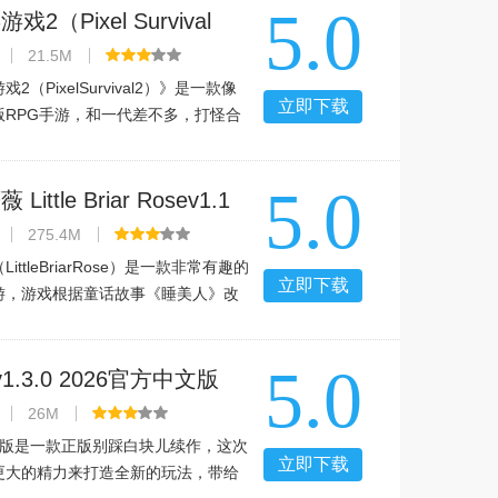
5.0
、悉尼、圣保罗、米兰和
2（Pixel Survival
07 2026官方中文版
21.5M
2（PixelSurvival2）》是一款像
立即下载
版RPG手游，和一代差不多，打怪合
文是机翻的，看着有点吃力。官方介
游戏2是生存游戏的续集。你必须再次
5.0
起生存！不同的世界来探
ittle Briar Rosev1.1
官方中文版
275.4M
ittleBriarRose）是一款非常有趣的
立即下载
游，游戏根据童话故事《睡美人》改
在这个童话世界中冒险！有兴趣的玩
尝试哦！玩法介绍《玫瑰小姐》手游
5.0
旧的冒险游戏大多采用
1.3.0 2026官方中文版
26M
费版是一款正版别踩白块儿续作，这次
立即下载
更大的精力来打造全新的玩法，带给