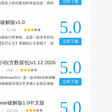
立即下载
位陌生人给玩家实时传送信息，而你
的命运。游戏介绍故事主要讲述主角
中，只能传送信息跟你联系，在与主
5.0
中逐步了解事件的来龙去
破解版v1.0
41.0M
与朋友们带来啦，这是一款非常好玩
立即下载
【惩罚公主】美丽的公主犯错了，你
对她进行惩罚，你是可以的，宅男们
感兴趣的玩家可以来289掌游网下载体
5.0
主简介因长久的和平而变
动(含数据包)v1.12 2026
文版
0KB
动HitmanGO》是一款3D回合制策略
立即下载
游戏画面呈现出艺术感十足的立体效
用立体场景设计，玩家控制知名的光
盘式的方格上潜入并且完成各种任
5.0
论是从游戏的可玩度、画面的
 fear破解版1.0中文版
105.0M