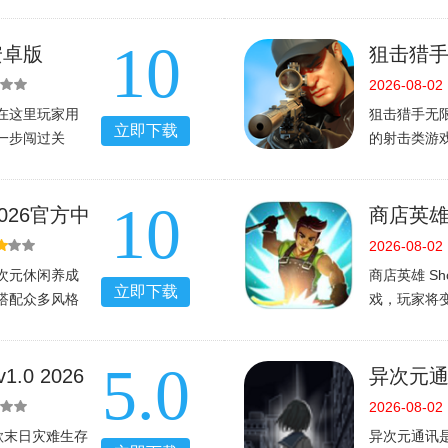
下第一关，流程
你前所未有
在陌生的房间
招，还可以
10
解决
来试试！
1安卓版
狙击猎
v1.14.
2026-08-02
，在这里玩家用
狙击猎手无
立即下载
一步闯过关
的射击类游
。
远处狙杀任
ense游戏是一款
从FBI那里
10
nse游戏中玩
自己的装备
2026官方中
商店英雄 S
2026手
2026-08-02
次元休闲养成
商店英雄 Sh
立即下载
搭配众多风格
戏，玩家将
魅力，不断的
造合适的武
一步一步的走
商店英雄安卓
5.0
上
一起来看看
1.0 2026
异次元通讯
2026-08-02
一款末日灾难生存
异次元通讯