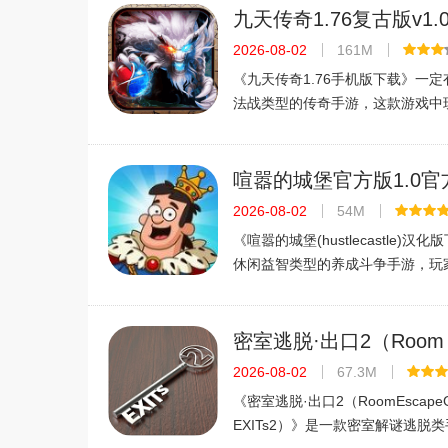
1.这是一款简单的游戏，你只需要
九天传奇1.76复古版v1.
下载
2026-08-02
161M
《九天传奇1.76手机版下载》一
法战类型的传奇手游，这款游戏中
自己的玩法来进行，同时也能够然
中感受到不一样的游戏亮点特色，
快来289手游网站这里来看看吧！
喧嚣的城堡官方版1.0
2026-08-02
54M
《喧嚣的城堡(hustlecastle)汉
休闲益智类型的养成斗争手游，玩
扮演的是一位君王，你所要做的事
己的国家和军队，然后去争取自己
战争去获得战斗的胜利，还在等什
密室逃脱·出口2（Room E
Game - EXITs2）v1.0
2026-08-02
67.3M
手游下载
《密室逃脱·出口2（RoomEscapeG
EXITs2）》是一款密室解谜逃脱