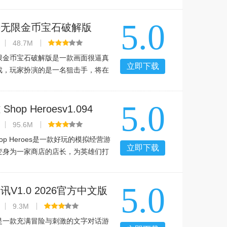
畅爽体验，你不仅可以跟其他高手过
把自己精湛的演奏共享给他人，赶紧
5.0
手无限金币宝石破解版
1 2026官方中文版
48.7M
限金币宝石破解版是一款画面很逼真
立即下载
戏，玩家扮演的是一名狙击手，将在
务目标，每当完成一个任务，你都能
获得一笔丰厚的金钱，用于升级和购买
5.0
，赶紧拿起你的狙击枪，
hop Heroesv1.094
游下载
95.6M
op Heroes是一款好玩的模拟经营游
立即下载
变身为一家商店的店长，为英雄们打
器和装备。下面289小编就给大家带来
ios下载的详细介绍，感兴趣的同好
5.0
吧。
V1.0 2026官方中文版
9.3M
是一款充满冒险与刺激的文字对话游