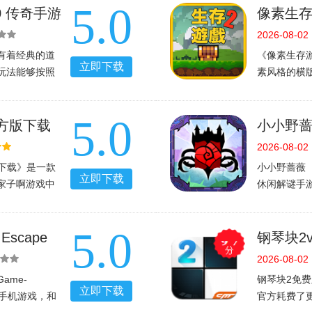
5.0
动动
黎、迈阿密
0 传奇手游
像素生存游戏
2）v1.
2026-08-02
定有着经典的道
《像素生存游戏
立即下载
玩法能够按照
素风格的横
让玩家在游戏
成冒险，中
喜欢的朋友就
绍像素生存
5.0
游戏
号令英雄一
官方版下载
小小野蔷薇 L
2026
2026-08-02
化版下载》是一款
小小野蔷薇（L
立即下载
家子啊游戏中
休闲解谜手
情就是扩充自
编，玩家将
的领地和发动
家可以下载
5.0
和大多数怀
scape
钢琴块2v
.2 密室逃脱
2026-08-02
ame-
钢琴块2免
立即下载
类手机游戏，和
官方耗费了