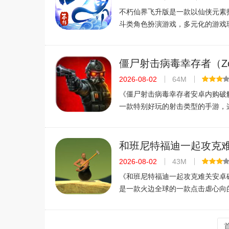
不朽仙界飞升版是一款以仙侠元素
斗类角色扮演游戏，多元化的游戏
世界地图自由探索，玩家想去哪里
种紧张刺激的PVP对决竞技让玩家
趣，现在登录游戏还有丰富大礼等
僵尸射击病毒幸存者（Zo
Shoot:Pandemic Surv
2026-08-02
64M
v1.0
《僵尸射击病毒幸存者安卓内购破
一款特别好玩的射击类型的手游，
能够为玩家带来不一样的射击体验
家提供了全新的射击快感，喜欢的朋
手游网站这里来看看吧！僵尸射击
和班尼特福迪一起攻克
v1.0 外挂版
2026-08-02
43M
《和班尼特福迪一起攻克难关安卓
是一款火边全球的一款点击虐心向
游戏能够让玩家在游戏中从一个无
位手速大师傅，喜欢这款游戏的朋友
游网站这里下载试玩吧！游戏简介