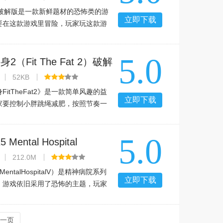
ear破解版是一款新鲜题材的恐怖类的游
立即下载
要在这款游戏里冒险，玩家玩这款游
要特别小心，感兴趣的玩家可以到289
。恐怖thefear破解版游戏介绍：
5.0
ear破解版》是一款恐怖
2（Fit The Fat 2）破解
 健身游戏破解版
52KB
FitTheFat2》是一款简单风趣的益
立即下载
家要控制小胖跳绳减肥，按照节奏一
慢慢的小胖就能甩掉身上的脂肪了。
励志游戏，激励生活中的胖子们，哈
5.0
快来试试吧。游戏特色我
ental Hospital
.01 安卓版
212.0M
entalHospitalV）是精神病院系列
立即下载
！游戏依旧采用了恐怖的主题，玩家
个废弃的精神病院冒险！游戏在恐怖
上做的还是非常令人满意的，非常刺
挑战！有兴趣的玩家可以
一页