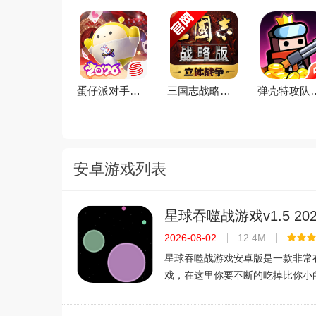
蛋仔派对手游(元气零食季)下载官方正版v1.0.281官方版
三国志战略版2026官方最新版v2079.1684安卓版
弹壳特攻队手游(新赛季)下载20
安卓游戏列表
星球吞噬战游戏v1.5 20
文版
2026-08-02
12.4M
星球吞噬战游戏安卓版是一款非常
戏，在这里你要不断的吃掉比你小
己的体积，还要提防大球把你吃掉
非常简单，但是想得第一还是很难