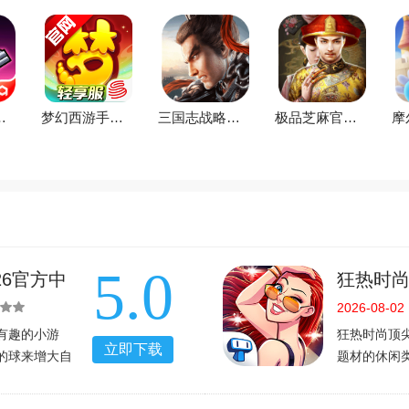
26最新版v4.7.0官方版
梦幻西游手游下载2026最新版v1.563.0官方版
三国志战略版安卓灵犀客户端3D最新版v2079.1684官方最新安卓版
极品芝麻官手游下载2026最新版本v7.7.01063055官方版
5.0
26官方中
狂热时尚顶
中文版
2026-08-02
有趣的小游
狂热时尚顶尖
立即下载
的球来增大自
题材的休闲
。游戏的操作
择，发挥你
的！游戏特色
百变造型由