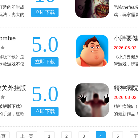
打造的即时战
恐怖thef
立即下载
玩法，庞大的
戏，玩家需
就去哪里，多
戏的时候需
畅享战斗的乐
掌游网下载哦
5.0
你拿
《恐怖thef
mbie
小胖要健身
ivor）中文版
版v1.2
2026-08-02
解版下载》是
《小胖要健身
立即下载
这款游戏不仅
智游戏，玩
，同时也为玩
下一下来，
友就快来289
这也是一款
5.0
病
哈还等什么
难关外挂版
精神病院5 M
Vv1.00
2026-08-02
破解版下载》
精神病院5（M
立即下载
的手游，这款
的最新作品
名小卒变成一
将要进入一
就快来289手
氛围的渲染
《
激、充满了
首页
上一页
1
2
3
4
5
下