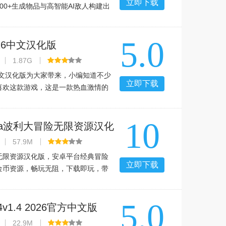
立即下载
00+生成物品与高智能AI敌人构建出
值，单人体验压迫感十足，多人联机
乐趣翻倍，成为移动端恐怖解谜游戏
5.0
性的代表作之一。
K16中文汉化版
1.87G
6中文汉化版为大家带来，小编知道不少
立即下载
喜欢这款游戏，这是一款热血激情的
为题材的收集游戏，游戏中的人物形
NBA球星，玩家可以使用自己喜爱的
10
。游戏特色1、NBA篮球比
esia波利大冒险无限资源汉化
0无限资源汉化版
57.9M
无限资源汉化版，安卓平台经典冒险
立即下载
金币资源，畅玩无阻，下载即玩，带
冒险体验。
5.0
4v1.4 2026官方中文版
22.9M