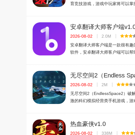
育竞技游戏，游戏中玩家将可以掌
队，你可以招募需要的球员来组建
队，赢下每一场比赛，成就辉煌人
MyNBA2K17游戏特色·可以每天赚取
安卓翻译大师客户端v1.0 
方中文版
2026-08-02
2.0M
安卓翻译大师客户端是一款很有趣的
软件，安卓翻译大师客户端可以帮
活中遇到的不懂得外国语言，功能
大，并且还支持拍摄翻译，语音发
用户的生活带来了很大的帮助，有
无尽空间2（Endless Sp
解版v1.0 2026官方中文
2026-08-02
2M
无尽空间2（EndlessSpace2
激的科幻模拟经营类手机游戏，游
要操控你的星际战舰进行战斗，努
提升战力。喜欢的玩家不要错过哦
戏来玩吧。游戏介绍《无尽空间2
热血豪侠v1.0
2026-08-02
338M