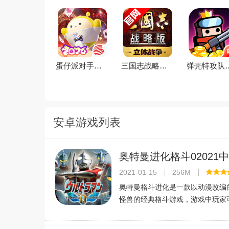
蛋仔派对手游(元气零食季)下载官方正版v1.0.281官方版
三国志战略版2026官方最新版v2079.1684安卓版
弹壳特攻队手游(新赛季)下载20
安卓游戏列表
奥特曼进化格斗02021
v1.3.0.6安卓版
2021-01-15
256M
奥特曼格斗进化是一款以动漫改编
怪兽的经典格斗游戏，游戏中玩家
欢的奥特曼形象进行对抗，战斗的
富，还有许多新奇酷炫的技能等你