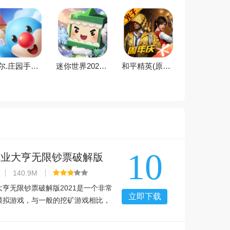
摩尔.庄园手游雷霆版下载官方版v2.9.24091002S安卓版
迷你世界2026最新官方版v1.56.0最新版
和平精英(原刺激战场)官方最新版v1.36.11正式版
10
矿业大亨无限钞票破解版
.29.0安卓版
140.9M
亨无限钞票破解版2021是一个非常
立即下载
模拟游戏，与一般的挖矿游戏相比，
都会偷懒。偷懒的矿业大亨目前已经
的钞票，大家在这里不仅需要挖矿，