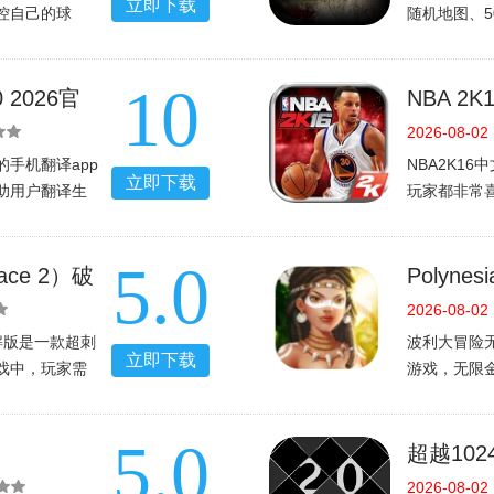
立即下载
控自己的球
随机地图、5
更加出色的球
极高重玩价
生。
协作或对抗
10
《NBA2K17
中最具创新
2026官
NBA 2
2026-08-02
手机翻译app
NBA2K1
立即下载
助用户翻译生
玩家都非常
性是非常的强
以篮球比赛
音等功能，为
象都来自于
5.0
需
球星进行比赛
ace 2）破
Polyn
版
版v1.
2026-08-02
）破解版是一款超刺
波利大冒险
立即下载
戏中，玩家需
游戏，无限
力经营基地，
给玩家极致
，赶快下载游
5.0
》（
超越102
2026-08-02