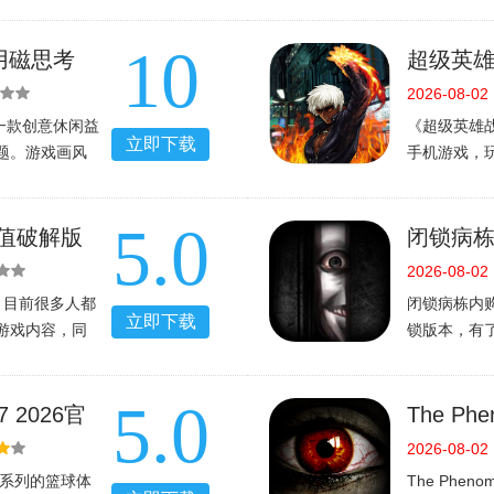
们良好的视觉
切割里面的
将，进行阵容
反应，随着
10
队
时间也越短
ets用磁思考
超级英雄战
版
2026-08-02
思考是一款创意休闲益
《超级英雄
立即下载
题。游戏画风
手机游戏，
间。下载体验
快感，控制
常热血，喜
5.0
试试吧！【
法值破解版
闭锁病
2026
2026-08-02
，目前很多人都
闭锁病栋内
立即下载
游戏内容，同
锁版本，有
戏体验，在游
通关哟。下
时也可以通过
破解版下载
5.0
就
载吧。官方
7 2026官
The P
下载超自
2026-08-02
2K系列的篮球体
The Phe