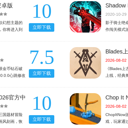
10
欢
还需要一定
安卓版
Shado
中文安卓免
2020-10-29
款幻想主题的
影子骑士绝
立即下载
，你将进入到
作闯关模式
超大型地图可
中尽情与各
挑战，与顶级
式，剧情任
7.5
对
时，可以展
Blad
v1.0.2
2026-08-02
限金币钻石破
《Blade
立即下载
.0.0心跳修改
上线，经典
吧?
探索地牢与
史诗冒险。
10
2026官方中
Chop I
2026-08-02
三国题材冒险
ChopIt
立即下载
画风刻画，恢
戏，玩家通