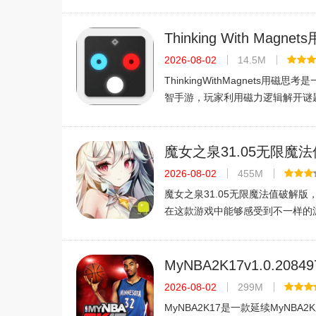
弘壮阔的游戏场景，带给玩家朋友
观感。游戏中玩家可以自由招募武
的组合搭配，打造独一无二的专属
Thinking With Magn
v1.1 休闲益智游戏下载
2026-08-02
14.5M
ThinkingWithMagnets用磁
智手游，玩家利用磁力逻辑解开谜
清新，关卡设计巧妙，适合打发时
独特的磁思考乐趣。
魔女之泉31.05无限魔
2026-08-02
455M
魔女之泉31.05无限魔法值破解版
在这款游戏中能够感受到不一样的
时玩家也能够为玩家带来全新的游
戏中你能够通过刷属性来通关，同
破解版本来通关过去，喜欢的朋友
MyNBA2K17v1.0.20849
方中文版
2026-08-02
299M
MyNBA2K17是一款延续MyNBA