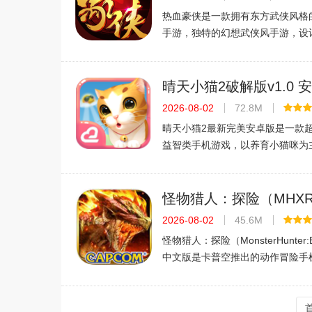
热血豪侠是一款拥有东方武侠风格
手游，独特的幻想武侠风手游，设
的职业模式，还有剧情动画等感人
欢的朋友快来下载吧！游戏介绍热
采用Q萌画风，以武侠为题材的MM
晴天小猫2破解版v1.0 
2026-08-02
72.8M
晴天小猫2最新完美安卓版是一款
益智类手机游戏，以养育小猫咪为
猫驯养成一个个大美女，或者一个
游戏中与你一起度过无趣的时光，
互动不停。游戏特色1、不同性格
怪物猎人：探险（MHX
文版v1.1 手游下载
2026-08-02
45.6M
怪物猎人：探险（MonsterHunter:
中文版是卡普空推出的动作冒险手
MonsterHunter:Explore的官
289小编就给大家带来怪物猎人：
的详细介绍，感兴趣的同好一起来