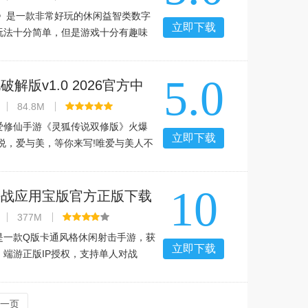
4》是一款非常好玩的休闲益智类数字
立即下载
玩法十分简单，但是游戏十分有趣味
的就能达到1024的，比2048更有难
分的休闲，看看不能玩到多少，喜欢
5.0
试玩吧！游戏介绍超越10
解版v1.0 2026官方中
84.8M
爱修仙手游《灵狐传说双修版》火爆
立即下载
说，爱与美，等你来写!唯爱与美人不
与美人可兼得!浪漫姻缘，完美体验。
不误，千里姻缘一线牵。快来寻找属
10
!游戏特色1、灵狐传
决战应用宝版官方正版下载
4安卓版
377M
是一款Q版卡通风格休闲射击手游，获
立即下载
》端游正版IP授权，支持单人对战
实时联机、排位竞技等多元模式，无强
氪金buff几乎可忽略，游戏操作简单
支持语音开黑、好友组队
一页