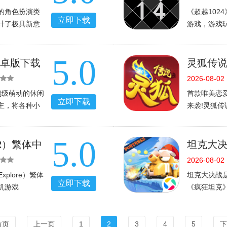
的角色扮演类
《超越102
立即下载
计了极具新意
游戏，游戏
剧情元素，喜
性，不少简单
血豪侠是一款
度，游戏十
5.0
ORP
的朋友下载
安卓版下载
灵狐传说破
文版
2026-08-02
超级萌动的休闲
首款唯美恋
立即下载
主，将各种小
来袭!灵狐传
个大帅哥，在
可辜负，狐
玩家你能与他
恋爱修仙两
5.0
的
于你的红线吧
R）繁体中
坦克大
v1.951
2026-08-02
Explore）繁体
坦克大决战
立即下载
机游戏
《疯狂坦克
方中文版本，下面
AI、多人
探险官方中文版
制氪金内容，
下载吧。
易上手，还
首页
上一页
1
2
3
4
5
下