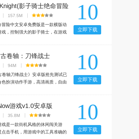
10
的经营技巧，非常的有趣
w Knight(影子骑士绝命冒险
费版)v1.1.299中文版
157.5M
命冒险中文安卓免费版是一款横版动
立即下载
游戏，控制强大的影子骑士，在游戏
种怪物决斗，闯关机制，超多玩法模
务挑战，在无尽的冒险中挑战BOSS
10
现了自己最优秀的战斗风格
es上古卷轴：刀锋战士
.763396 安卓版
94M
s上古卷轴刀锋战士》安卓版抢先测试已
立即下载
角色扮演动作手游，高清画质，自由
城镇，打造专属装备，立即下载开启
10
t Now游戏v1.0安卓版
35.8M
Now游戏是一款街机风格的休闲闯关游
立即下载
过点击手机，用游戏中的工具准确的