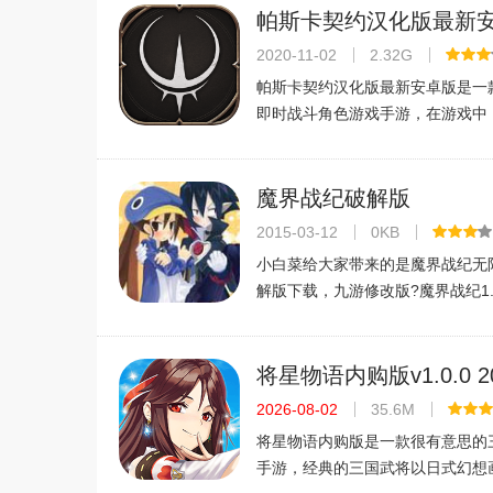
关卡都和动画中有重合的地方，喜
帕斯卡契约汉化版最新
v1.0.4汉化版
2020-11-02
2.32G
帕斯卡契约汉化版最新安卓版是一
即时战斗角色游戏手游，在游戏中
一个充满未知的魔幻暗黑世界通过
以自由探索冒险，有趣刺激的副本
恶魔的斗争，各种连号极限反杀手
魔界战纪破解版
2015-03-12
0KB
小白菜给大家带来的是魔界战纪无
解版下载，九游修改版?魔界战纪1.0
版，绝对不会坑的哦，赶紧来玩玩
将星物语内购版v1.0.0 
文版
2026-08-02
35.6M
将星物语内购版是一款很有意思的
手游，经典的三国武将以日式幻想