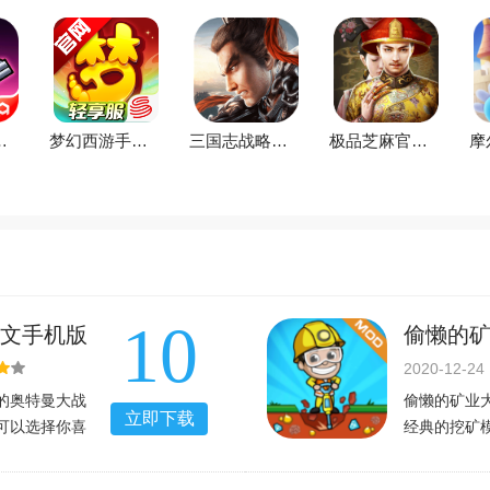
26最新版v4.7.0官方版
梦幻西游手游下载2026最新版v1.563.0官方版
三国志战略版安卓灵犀客户端3D最新版v2079.1684官方最新安卓版
极品芝麻官手游下载2026最新版本v7.7.01063055官方版
10
中文手机版
偷懒的
2021v3
2020-12-24
的奥特曼大战
偷懒的矿业大
立即下载
可以选择你喜
经典的挖矿
场景非常的丰
这里的矿工
来展示，每一
解锁了无限