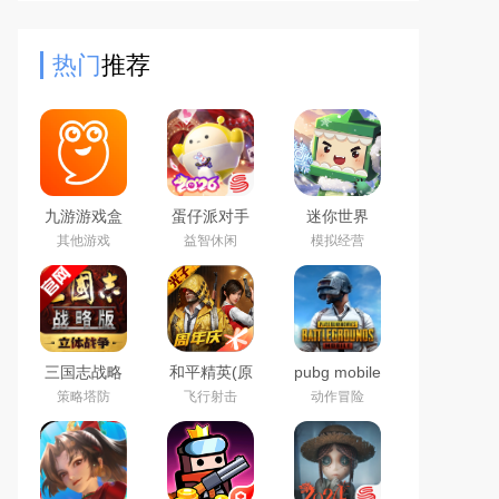
剧等影视资源的在线播放与下载功
能，支持多源切换、离线下载
热门
推荐
九游游戏盒
蛋仔派对手
迷你世界
子app2026
游(猫和老鼠
2026最新官
其他游戏
益智休闲
模拟经营
最新版
联动返场)下
方版
载官方正版
三国志战略
和平精英(原
pubg mobile
版2026官方
刺激战场)官
绝地求生国
策略塔防
飞行射击
动作冒险
最新版
方最新版
际服官方下
载2026最新
版本