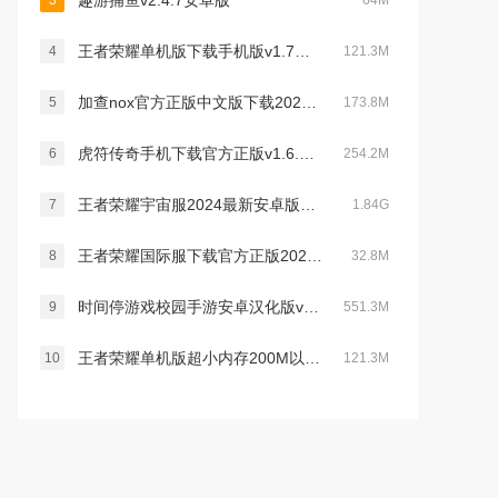
趣游捕鱼v2.4.7安卓版
3
64M
王者荣耀单机版下载手机版v1.7版本不更新
4
121.3M
加查nox官方正版中文版下载2023最新版(gacha nox)v1.1.0无广告版
5
173.8M
虎符传奇手机下载官方正版v1.6.140官方版
6
254.2M
王者荣耀宇宙服2024最新安卓版v9.3.1.6 官方版
7
1.84G
王者荣耀国际服下载官方正版2026最新版v11.2.1.5官方版
8
32.8M
时间停游戏校园手游安卓汉化版v1.1.0 安卓版
9
551.3M
王者荣耀单机版超小内存200M以下版本v1.7版本不更新
10
121.3M