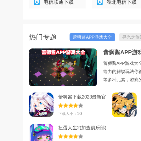
电信联通下载
湖北电信下载
热门专题
蕾狮酱APP游戏大全
寻光之旅
大全
蕾狮酱APP游
蕾狮酱APP游戏
给力的解锁玩法你
等多种元素，游戏
蕾狮酱下载2023最新官
方版v1.3.7 官
下载大小：1G
扭蛋人生2(加查俱乐部)
凹凸世界202