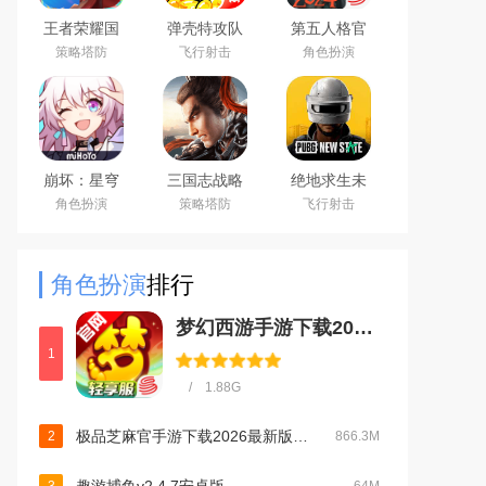
王者荣耀国
弹壳特攻队
第五人格官
际服下载
手游(新赛
服网易安卓
策略塔防
飞行射击
角色扮演
2026官方手
季)下载
客户端
机版
2026最新版
（Honor of
Kings）
崩坏：星穹
三国志战略
绝地求生未
铁道官方手
版安卓灵犀
来之役手游
角色扮演
策略塔防
飞行射击
游下载安卓
客户端3D最
国际服下载
最新版
新版
正版
角色扮演
排行
梦幻西游手游下载2026最新版v1.555.0官方版
1
/ 1.88G
极品芝麻官手游下载2026最新版本v7.6.01043006官方版
2
866.3M