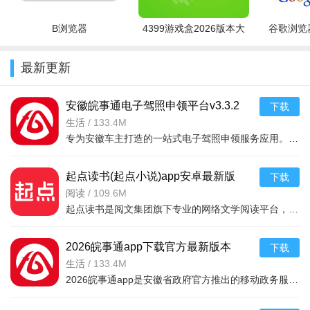
B浏览器
4399游戏盒2026版本大
谷歌浏览器
全
最新更新
安徽皖事通电子驾照申领平台v3.3.2
下载
2026安卓版 电子驾照申领
生活
/
133.4M
专为安徽车主打造的一站式电子驾照申领服务应用。用户通过实名认证即可在线申领电子驾驶证，支持随时查看、亮证使用，适用于路面查验、违法处理、事故处理等场景。平台依托皖事通政务服
起点读书(起点小说)app安卓最新版
下载
2024v7.9.472 2026手机版
阅读
/
109.6M
起点读书是阅文集团旗下专业的网络文学阅读平台，拥有海量正版小说资源，涵盖玄幻、都市、言情、历史、科幻等品类。支持离线下载、智能书签、夜间模式、听书等功能，为用户提供流畅舒适的阅读体验。实时更新热门作品
2026皖事通app下载官方最新版本
下载
v3.3.2 2026手机版
生活
/
133.4M
2026皖事通app是安徽省政府官方推出的移动政务服务平台，汇聚社保、医保、公积金、交通、教育、公安等上千项高频服务事项。用户可在线查询、办理、缴费，实时掌握政策动态，享受“指尖办、掌上办”的便捷体验