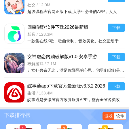
理工具
社交
/
12.0M
超级课程表官网正版下载,大学生必备的APP，人人喜爱的校园学习社交兼职二手平台，让你的学习&生活&社交面面俱到。无论你来自星球的哪一个角落，无论你想分享快乐或是吐槽烦恼，这里都会等着你
回森唱歌软件下载2026最新版
下载
3.161.0.351503 2026手机版
影音
/
123.3M
一款集在线K歌、歌曲录制、音效美化、社交互动于一体的专业唱歌应用。拥有海量正版曲库，支持实时评分与智能修音，让你轻松唱出专业水准。独特的社区功能让你与千万歌友分享作品，
女神虐恋内购破解版v1.0 安卓手游
下载
破解游戏
/
7.1M
让女仆兴奋无比，满足你邪恶的心思，宅男们你们是不是很激动，等了很久了吧！小编今天为你带来一款画质清晰的调教类游戏【】宅男们从此以后不再寂寞。女神脱掉一件衣服进入下一关，玩法简单，多种
皖事通app下载官方最新版v3.3.2 2026
下载
手机版
生活
/
133.4M
皖事通是安徽省官方政务服务APP，整合全省各类政务与便民服务资源，提供社保查询、公积金、交通违章、生活缴费等数百项在线办理功能。通过实名认证，即可随时随地掌上办事，减少跑腿，提升办事效率。2026最新
下载排行榜
游戏
软件
1
2
3