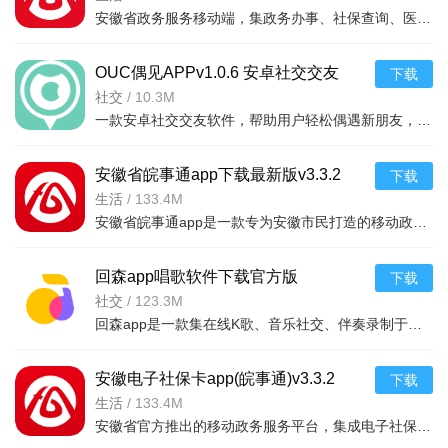
安徽省政务服务移动端，集政务办事、社保查询、医保缴费、公积金、交通出行、教育医疗等数百项便民服务于一体。用户实名认证后，即可在线办理多项行政审批事项，查询个人社保、公积金、驾
OUC偶见APPv1.0.6 安卓社交交友
下载
社交
/
10.3M
一款安卓社交交友软件，帮助用户轻松偶遇新朋友，匹配快捷，交互真实，适合年轻人日常社交使用。
安徽省皖事通app下载最新版v3.3.2
下载
2026手机版
生活
/
133.4M
安徽省皖事通app是一款专为安徽市民打造的移动政务服务平台，整合全省各类政务服务资源，提供社保查询、公积金办理、交通违章处理、医疗挂号、教育考试等数百项便民服务。通过实名认证，用户可在线办理多项行政审
回森app唱歌软件下载官方版
下载
v3.161.0.351503 2026安卓版
社交
/
123.3M
回森app是一款集在线K歌、音乐社交、伴奏录制于一体的手机唱歌软件。提供海量正版高清伴奏，支持智能修音、混响调节，让你手机也能唱出录音棚效果。内置实时合唱、歌词MV、唱歌排行等趣味玩法，还能与好友互动
安徽电子社保卡app(皖事通)v3.3.2
下载
2026手机版
生活
/
133.4M
安徽省官方推出的移动政务服务平台，集成电子社保卡申领、社保查询、医保结算、养老认证、就业服务等核心功能。用户通过实名认证即可在线办理社保相关业务，无需往返办事大厅，有效节省