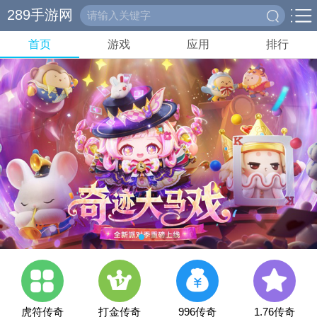
289手游网
首页
游戏
应用
排行
虎符传奇
打金传奇
996传奇
1.76传奇