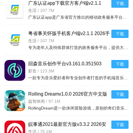
广东认证app下载官方客户端v2.1.1
下载
2026手机版
生活
/
107.7M
广东认证app是广东省官方推出的移动政务服务平台，集身份认证、社保查询、公积金办理、交通违章处理、医疗挂号等多项便民服务于一体。用户通过实名认证即可在线办理多项政务事项，无需排队跑腿，随时随地享受便捷
粤省事关怀版手机客户端v2.1.1 2026手
下载
机版 政务办事
生活
/
107.7M
专为老年人及特殊群体打造的政务服务平台，提供大字版、语音朗读、一键求助等适老化功能。用户可在线办理社保、医保、养老金认证、健康码、乘车码等高频民生服务，无需线下跑腿，操作简单易
回森音乐创作平台v3.161.0.351503
下载
2026手机版
影音
/
123.3M
一款专为音乐爱好者和专业创作者打造的手机端音乐制作工具。它集录音、编曲、混音、母带处理于一体，内置海量虚拟乐器、Loop素材和实时效果器，支持多轨编辑与云端协作。无论是快速记录灵感、
Rolling Dreamv1.0.0 2026官方中文版
下载
益智休闲
/
97.1M
RollingDream是一款休闲冒险游戏，原创的奇幻音乐，为你带来传奇音乐游戏，游戏与音乐相结合为你带来全新的游戏体验。游戏简单易上手。快来试试吧RollingDream介绍一部可以玩的音乐电影，一
皖事通2021最新官方版v3.3.2 2026安
下载
卓版
生活
/
75.1M