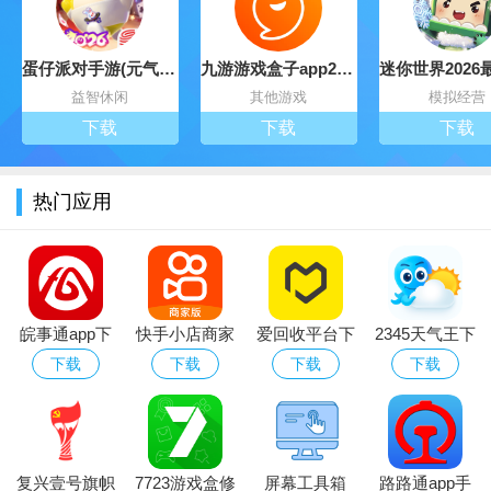
蛋仔派对手游(元气零食季)下载官方正版
九游游戏盒子app2026最新版
益智休闲
其他游戏
模拟经营
下载
下载
下载
热门应用
皖事通app下
快手小店商家
爱回收平台下
2345天气王下
载官方最新版
版app下载
载2026最新
载2023最新版
下载
下载
下载
下载
2026最新版
app
复兴壹号旗帜
7723游戏盒修
屏幕工具箱
路路通app手