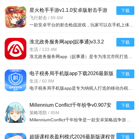
星火枪手手游v1.1.0安卓版射击手游
下载
飞行射击
/
89.6M
一款安卓平台的射击枪战游戏，玩家可以在手机上体验紧张刺激的枪战对决，操作简单，画面精美，快来下载畅玩吧！
淮北政务服务网app(皖事通)v3.3.2
下载
2026安卓版
生活
/
133.4M
淮北政务服务网app（皖事通）是专为淮北市民打造的移动政务服务平台，汇聚社保查询、公积金办理、医保服务、交通违章处理、生活缴费等数百项高频服务。用户无需跑腿，在线即可完成事项申报、进度查询、证照下载，
电子税务局手机版app下载2026最新版
下载
本v1.2.19 2026手机版
生活
/
60.8M
电子税务局手机版app是专为纳税人打造的移动办税平台，集纳税申报、发票查询、税款缴纳、涉税信息查询等功能于一体，覆盖全国大部分地区税务服务。用户可随时随地办理日常涉税业务，无需跑大厅，大幅提升办税效率
Millennium Conflict千年纷争v0.907安
下载
卓版
策略塔防
/
85M
MillenniumConflict千年纷争是一款安卓策略战争游戏，玩家将指挥古代文明军队进行对决，画面精致，操作简单，免费下载体验史诗级战斗。
超级课程表盈利模式2026最新版课程管
下载