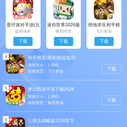
蛋仔派对手游(元
迷你世界2026最
绝地求生和平精
益智休闲
模拟经营
飞行射击
气零食季)下载官
新官方版
英官方app
方正版
下载
下载
下载
4
和平精英(原刺激战场)官
方最新版
游戏大小：1.90G
下载
游戏类型：飞行射击
5
梦幻西游手游下载2026
最新版
游戏大小：1.88G
下载
游戏类型：角色扮演
6
三国志战略版2026官方