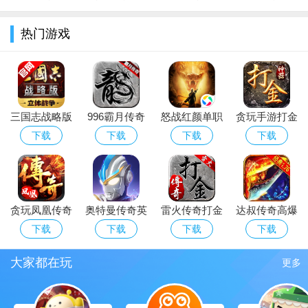
热门游戏
三国志战略版
996霸月传奇
怒战红颜单职
贪玩手游打金
2026官方最新
下载官方最新
业攻速版传奇
神器之怒火一
下载
下载
下载
下载
版
版
手游
刀官方下载
2026最新版本
贪玩凤凰传奇
奥特曼传奇英
雷火传奇打金
达叔传奇高爆
手游下载官方
雄2026官方正
版
率版
下载
下载
下载
下载
版
版游戏福利版
大家都在玩
更多