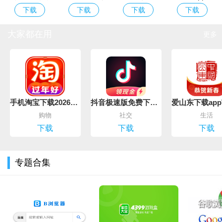
平台官方app
改器
(防误触&防烧
机版
下载
下载
下载
下载
屏&全局水印)
大家都在用
更多
手机淘宝下载2026app最新版
抖音极速版免费下载2026最新版
购物
社交
生活
下载
下载
下载
专题合集