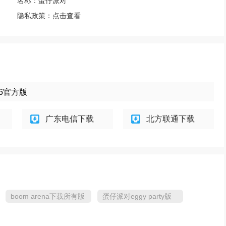
名称：
蛋仔派对
隐私政策：
点击查看
86官方版
广东电信下载
北方联通下载
boom arena下载所有版
蛋仔派对eggy party版
本
本大全