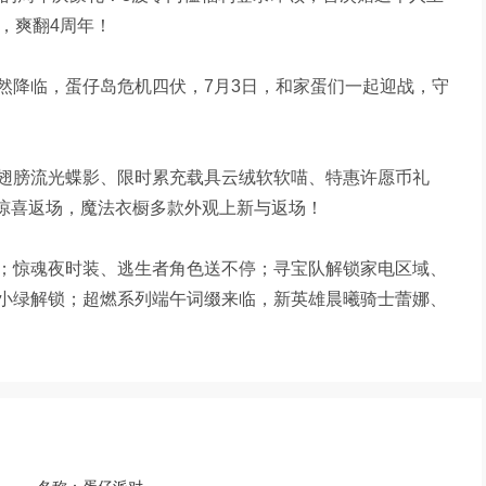
，爽翻4周年！
然降临，蛋仔岛危机四伏，7月3日，和家蛋们一起迎战，守
翅膀流光蝶影、限时累充载具云绒软软喵、特惠许愿币礼
ng惊喜返场，魔法衣橱多款外观上新与返场！
；惊魂夜时装、逃生者角色送不停；寻宝队解锁家电区域、
小绿解锁；超燃系列端午词缀来临，新英雄晨曦骑士蕾娜、