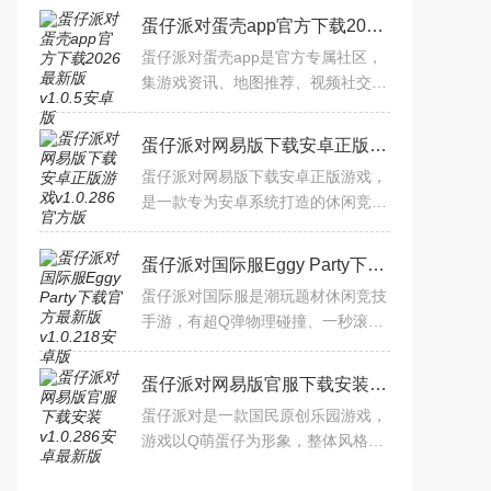
蛋仔派对蛋壳app官方下载2026最新版v1.0.5安卓版
蛋仔派对蛋壳app是官方专属社区，
集游戏资讯、地图推荐、视频社交等
功能于一体。官方出品权威及时，垂
直内容精准，轻量化操作易上手。支
蛋仔派对网易版下载安卓正版游戏v1.0.286官方版
持账号互通绑定角色，种草
蛋仔派对网易版下载安卓正版游戏，
是一款专为安卓系统打造的休闲竞技
派对手游。游戏以Q萌蛋仔形象为核
心，支持多人在线实时对战，包含竞
蛋仔派对国际服Eggy Party下载官方最新版v1.0.218安卓版
速、生存、团队合作等丰富
蛋仔派对国际服是潮玩题材休闲竞技
手游，有超Q弹物理碰撞、一秒滚动
玩法，零门槛地图编辑可创专属关
卡。支持跨国联机组队，社交互动丰
蛋仔派对网易版官服下载安装v1.0.286安卓最新版
富，盲盒系统解锁个性装扮。
蛋仔派对是一款国民原创乐园游戏，
游戏以Q萌蛋仔为形象，整体风格卡
通可爱，玩家化身蛋仔进入盲盒机背