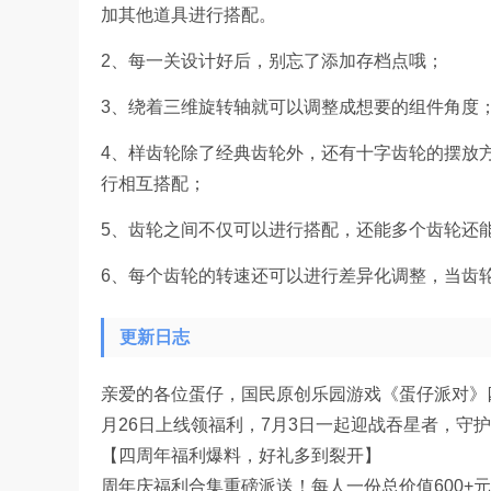
加其他道具进行搭配。
2、每一关设计好后，别忘了添加存档点哦；
3、绕着三维旋转轴就可以调整成想要的组件角度
4、样齿轮除了经典齿轮外，还有十字齿轮的摆放
行相互搭配；
5、齿轮之间不仅可以进行搭配，还能多个齿轮还
6、每个齿轮的转速还可以进行差异化调整，当齿
更新日志
亲爱的各位蛋仔，国民原创乐园游戏《蛋仔派对》
月26日上线领福利，7月3日一起迎战吞星者，守
【四周年福利爆料，好礼多到裂开】
周年庆福利合集重磅派送！每人一份总价值600+