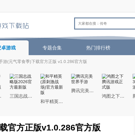
安卓游戏
专题合集
热门排行榜
游(元气零食季)下载官方正版 v1.0.286官方版
腾讯完美世界手游
26最新版
三国志战略版2026官方最新版
鸿图之下腾讯游戏正式版
和平精英(原刺激战场)官方最新版
官方正版v1.0.286官方版