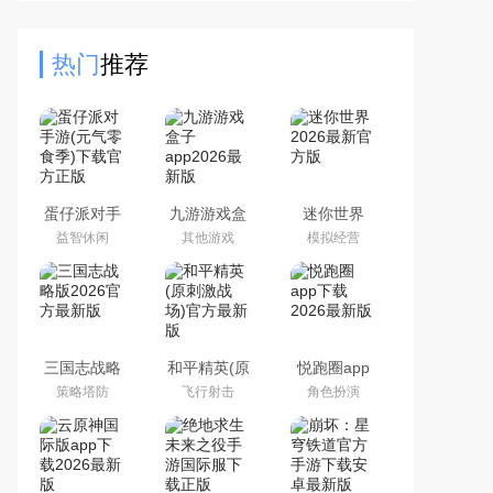
后的神秘蛋仔岛，开启奇妙的闯关与
社交之旅，这款游戏尤其适
热门
推荐
蛋仔派对手
九游游戏盒
迷你世界
游(元气零食
子app2026
2026最新官
益智休闲
其他游戏
模拟经营
季)下载官方
最新版
方版
正版
三国志战略
和平精英(原
悦跑圈app
版2026官方
刺激战场)官
下载2026最
策略塔防
飞行射击
角色扮演
最新版
方最新版
新版