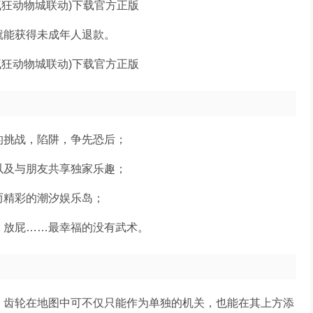
就能获得未成年人退款。
的挑战，陷阱，争先恐后；
以及与朋友共享独家乐趣；
而精彩的潮汐娱乐岛；
，放屁……最幸福的没有武术。
，齿轮在地图中可不仅只能作为单独的机关，也能在其上方添