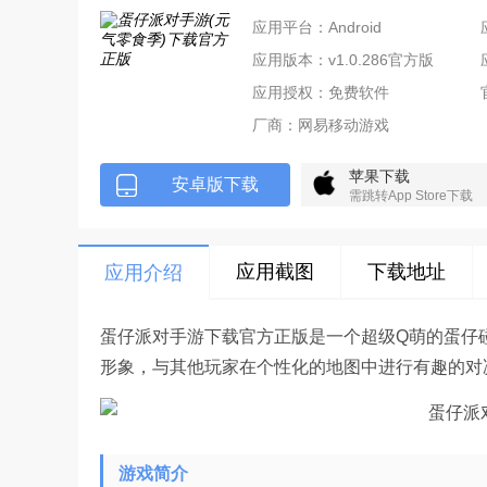
应用平台：Android
应用版本：v1.0.286官方版
应用授权：免费软件
厂商：
网易移动游戏
苹果下载
安卓版下载
需跳转App Store下载
应用截图
下载地址
应用介绍
蛋仔派对手游下载官方正版是一个超级Q萌的蛋仔
形象，与其他玩家在个性化的地图中进行有趣的对
游戏简介