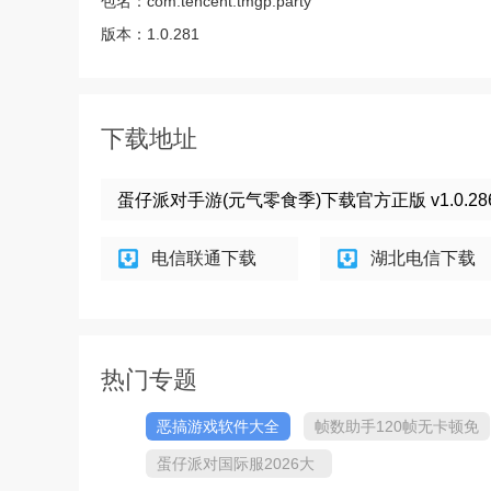
包名：
com.tencent.tmgp.party
版本：
1.0.281
下载地址
蛋仔派对手游(元气零食季)下载官方正版 v1.0.2
电信联通下载
湖北电信下载
热门专题
恶搞游戏软件大全
帧数助手120帧无卡顿免
费使用
蛋仔派对国际服2026大