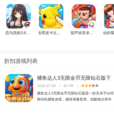
恋与高校3.8折扣版v1.0
去吧皮卡丘无限版v6.0.0安卓版
葫芦娃安卓应用宝版v5.0.40安卓版
折扣游戏列表
捕鱼达人3无限金币无限钻石版下
载免费版v1.21免内购
2026-07-09
40.7M
捕鱼达人3无限金币无限钻石版是一款安卓平台经
典街机捕鱼游戏，拥有海量鱼类、炫酷炮台和丰
富关卡，内置无限金币钻石让您畅爽捕鱼，无需
付费即可体验全部内容。