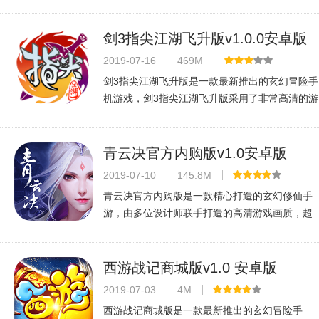
首现骑乘作战，720度细腻画面，霸枪/穿云/神剑
三职业还原经典。集换装、国战、江湖历练于一
体，装备淬炼等多途径提升战力，开
剑3指尖江湖飞升版v1.0.0安卓版
2019-07-16
469M
剑3指尖江湖飞升版是一款最新推出的玄幻冒险手
机游戏，剑3指尖江湖飞升版采用了非常高清的游
戏画质，游戏中玩家将会体验到超多的游戏乐
趣，丰富的职业选择，不同的职业具有不同的玩
法，选择自己喜欢的展开一段非凡的
青云决官方内购版v1.0安卓版
2019-07-10
145.8M
青云决官方内购版是一款精心打造的玄幻修仙手
游，由多位设计师联手打造的高清游戏画质，超
多的趣味的游戏玩法，帮派对战，野外刷副本，
双休结婚，多元化的游戏玩法等你来一一体验，
支持自由挂机战斗，实时多人的pk体
西游战记商城版v1.0 安卓版
2019-07-03
4M
西游战记商城版是一款最新推出的玄幻冒险手