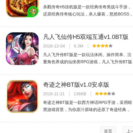
杀戮传奇H5挂机版是一款经典传奇类战斗手游，
还原经典传奇核心玩法，杀人爆装，怒抢BOSS
激情攻沙。还记得手持一把木剑就敢剑指天涯的
感觉吗?，与兄弟再战玛法大陆，重温旧梦! 杀戮
传奇H5挂机版简介《杀戮传奇
凡人飞仙传H5双端互通v1.0BT版
2018-12-04
6.3M
凡人飞升传BT版是一款玩法休闲、操作简单、注
重角色养成的仙侠类RPG游戏，凡人飞升传BT版
采用3D引擎打造唯美的仙侠画面，游戏以副本通
关挑战为游戏核心玩法，通过惊艳的战斗模式，
酷炫的技能特效，爽快的打击感，让玩
奇迹之神BT版v1.0安卓版
2018-11-21
136KB
奇迹之神BT版是一款西方神话RPG手游，采用暗
黑游戏背景，为你原汁原味的还原了奇迹经典，
让你在手机上即可感受到一场属于你的指尖奇迹
魅力，超恢弘的魔幻大陆，超热血的刺激对战，
超多的副本和任务，让你欲罢不能，快
首页
上