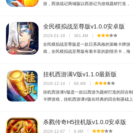
游，西游战记商城版以西游记为游戏题材打造，
带玩家感受全新的取经之路，游戏中有 人，仙，
魔三大种族，游戏职业众多，超多神话人物悉数
登场，超级劲爆的游戏打斗场面
全民模拟战至尊版v1.0.0安卓版
2019-01-18
361.4M
全民模拟战至尊版是一款日系风格的策略卡牌游
戏，全民模拟战至尊版有着丰富的剧情关卡，海
量的英雄人物强势集结，更有全新剧情创作，营
造宏大幻想世界！延续了经典的卡玩法，享受不
一样的视觉盛宴，独特的游戏魅力，
挂机西游满V版v1.1.0最新版
2018-12-14
68.4M
挂机西游满V版是一款以西游为题材打造的回合制
卡牌游戏，挂机西游满V版在经典的回合制基础上
加入了大量创新玩法，特色的羁绊缘分系统，让
你轻松战胜强敌，挂机西游满V版同时为玩家打造
了一个变态的游戏环境，上线即可
杀戮传奇H5挂机版v1.0.0安卓版
2018-12-07
6.4M