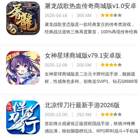
屠龙战歌热血传奇商城版v1.0安卓
版
2026-04-16
368.5M
屠龙战歌变态版是一款经典复古的传奇类游戏，
经典战法道铁三角再度聚首，100%再现传奇经典
玩法；嗜血PK、沙城争霸、酷炫坐骑、超级
BOSS、新式副本等应有尽有，高自由的野外pk
式，红名爆装，千人攻城完美再现，游戏
女神星球商城版v79.1安卓版
2025-12-08
200.5M
女神星球商城版是二次元卡牌对战手游，舰娘题
材，性感角色多样。创角送SVIP1、钻石58888等
福利，首充红卡装备，成长基金15倍返利，达标
开GM商城。自动推图扫荡解放双手，全景3D战
斗，千种阵容搭配，画风精美，畅玩无
北凉悍刀行最新手游2026版
v1.98.2.003最新版
2025-12-05
292.9M
首款烽火戏诸侯正版授权国战手游，铁骑冲锋爽
感拉满，独创胭脂榜玩法。RPG即时战斗+手机