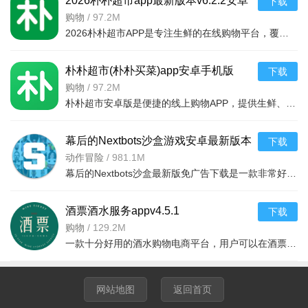
2026朴朴超市app最新版本v6.2.2安卓
下载
最新版
购物
/
97.2M
2026朴朴超市APP是专注生鲜的在线购物平台，覆盖多城，30分钟极速配送。品类丰富含生鲜、日用品等，万款产品品质保障，天天特价月月大促。新人首单免邮送100元红包，更有秒杀、优惠券、秒付功能，冷链锁
朴朴超市(朴朴买菜)app安卓手机版
下载
v6.2.2安卓版
购物
/
97.2M
朴朴超市安卓版是便捷的线上购物APP，提供生鲜、日用等万款品质商品，每日特价、月月大促，新人首单免邮还送100元红包。支持30分钟闪电送达多区域，秒付通道结账快，更有完善售后保障，满足日常需求，轻松享
幕后的Nextbots沙盒游戏安卓最新版本
下载
v11.2.2 中文版
动作冒险
/
981.1M
幕后的Nextbots沙盒最新版免广告下载是一款非常好玩的3D沙盒建造冒险游戏，高度自由的玩法和丰富的游戏内容，可以带给玩家们更多的冒险体验，采用第一视角，玩家可以自由探索和冒险，可以构建自己的基地，
酒票酒水服务appv4.5.1
下载
购物
/
129.2M
一款十分好用的酒水购物电商平台，用户可以在酒票酒水服务app上选购各种酒品，平台上酒品种类丰富，还有超多折扣，海量名优酒品，低至9.9元。，用户可以在享受美酒的同时查阅相关酒品知识
网站地图
返回首页