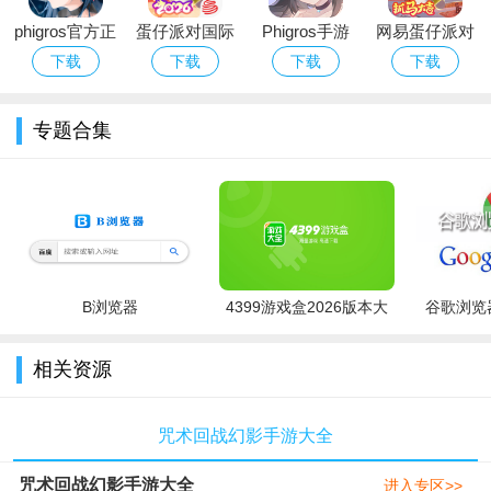
phigros官方正
蛋仔派对国际
Phigros手游
网易蛋仔派对
版下载2026最
服Eggy Party
官方下载最新
游戏免费版下
下载
下载
下载
下载
新版安卓版
下载官方最新
版本
载安装
版
专题合集
B浏览器
4399游戏盒2026版本大
谷歌浏览器
全
相关资源
咒术回战幻影手游大全
咒术回战幻影手游大全
进入专区>>