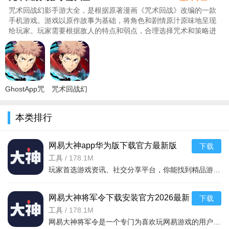
咒术回战幻影手游大全，是根据原著漫画《咒术回战》改编的一款
手机游戏。游戏以原作故事为基础，将角色和剧情原汁原味地呈现
给玩家。玩家需要根据敌人的特点和弱点，合理选择咒术和策略进
行战斗，里面的玩法丰富，玩家可以与其他玩家组队合作，共同挑
战强敌，289为你们带来了咒术回战幻影手游大全，包含了最新
版、安卓版、手机版等等内容，需要的快来289下载吧。..
GhostApp咒
咒术回战幻
术回战幻影
影巡游日服
夜行开服官
(Jujutsuphanpara)
本类排行
方版v1.8.0
官方版
安卓版
v2.1.0最新
安卓
网易大神app华为版下载官方最新版
下载
v4.15.0华为版
工具
/
178.1M
玩家首选游戏资讯、社交分享平台，你能找到精品游戏资源，可以与其他玩家交流游戏技巧，还可以向大神学习经验，游戏成长材料、定制礼包每日领，游戏进阶快人一步，独家定制游戏
网易大神将军令下载安装官方2026最新
下载
版v4.15.0安卓版
工具
/
178.1M
网易大神将军令是一个专门为喜欢玩网易游戏的用户打造的手机应用工具，为用户提供了最丰富的功能，里面能够为用户提供游戏攻略，游戏工具，游戏账户交易，改密码，升级服务等等，让广大的网易玩家能够放心的去玩游戏