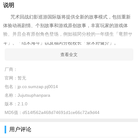
说明
咒术回战幻影巡游国际版将提供全新的故事模式，包括重新
体验动画剧情、个别故事和游戏原创故事，丰富玩家的游戏体
验。并且会有原创角色登场，例如福冈分校的一年级生「竜胆サ
キ」、「结木海斗」以及福冈分校校长「奈木野健介」。
简介
查看全文
《咒术回战 幻影巡游》是一款根据热门动漫《咒术回战》改
厂商：
编的角色扮演游戏。在游戏中，玩家将与熟悉的角色五条悟、虎
官网：
暂无
杖悠仁、伏黑惠、钉崎野蔷薇和七海等一同对抗各种组织，捍卫
包名：
jp.co.sumzap.pj0014
世界的和平。该游戏旨在为粉丝们提供全新的角色体验和精彩的
名称：
Jujutsuphanpara
游戏内容。
版本：
2.1.0
介绍：
MD5值：
d514f562a468d74691d1ce66c72a9d44
《咒术回战 幻影巡游》是基于知名动漫《咒术回战》制作的
用户评论
首款 RPG 手机游戏。由Sumzap开发，玩家将与动漫中的主要角