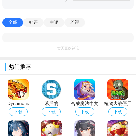
1.战斗技能：通过操作技巧，玩家可以击败对手，在游戏中挑
战各种对决，展现出色的战斗技能。
全部
好评
中评
差评
2.多人对战：可以与朋友在线对战，争取胜利，享受精彩的格
斗游戏。
3.角色能力：每个角色都具有强大的战斗能力，满足玩家的战
暂无更多评论
斗欲望，玩家可以挑战各种敌人。
热门推荐
Dynamons
幕后的
合成魔法中文
植物大战僵尸
World下载
Nextbots沙盒
版
经典版下载安
下载
下载
下载
下载
2026最新版
游戏安卓最新
装免费
版本