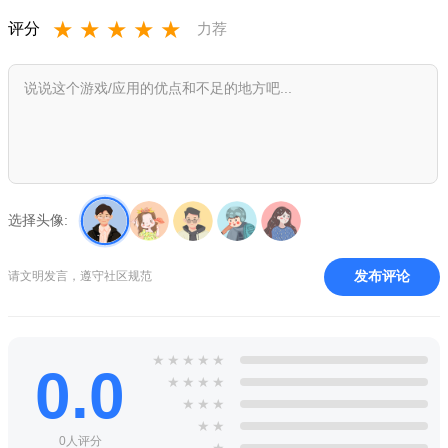
色一起对抗咒灵，并且将出现反派角色漏瑚、花御和真人等特级
★
★
★
★
★
评分
力荐
咒灵。该游戏预计于2023年在 Android 和 iOS 平台上发布。
故事：
原作漫画由作者芥见下下于2017年开始在《周刊少年JUMP》
连载，至2021年6月，单行本销量超过5000万册。故事主要讲述
高中生虎杖悠仁因特殊原因成为咒术师，与咒灵对抗的旅程。
选择头像:
发布评论
请文明发言，遵守社区规范
★
★
★
★
★
0.0
★
★
★
★
★
★
★
特色：
★
★
0人评分
★