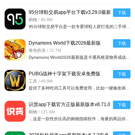
95分球鞋交易app平台下载v3.29.0最新
下载
版
购物
/
80.8M
95分球鞋交易平台是一款专爱球鞋人群打造的二手球鞋交易平台，超多大牌保真的球鞋和潮流服饰。非常多的潮流达人的购物专场。平台不仅有着平台的专业鉴定，而且还有各种保障机制让用户们对交易更加满意。有需要的朋
Dynamons World下载2026最新版
下载
v1.12.62 安卓版
角色扮演
/
72.7M
Dynamons World2026最新版是卡通风格宠物养成战斗RPG手游，可免费获取皮卡丘、裂空座等神兽。玩法类似精灵宝可梦，能捕捉训练宝可梦，需考虑属性相克策略。支持实时PVP对战、世界BOSS超
PUBG战神十字架下载安卓免费版
下载
v7.68.0安卓免费版
工具
/
49.8M
提供了多种吃鸡工具可以免费使用，比如一键修改画质，调节游戏的各种参数，还可以提供一些其他实用功能，比如快速清理手机内存、手机加速等，优化手机性能，提供更流畅的游戏体验，
识货app下载官方正版最新版本v8.71.0
下载
安卓版
购物
/
121.6M
，这是一款性价比高的购物指南软件，海量的商品你都是可以选择的，用户可以看到很多的优惠的商品内容，各种正版资源可以在这里下载，由识货专业鉴别功能帮助你甄别，十分专业安全，需