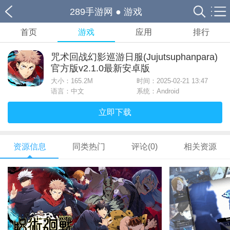
289手游网
●
游戏
首页
游戏
应用
排行
咒术回战幻影巡游日服(Jujutsuphanpara)
官方版v2.1.0最新安卓版
大小：
165.2M
时间：2025-02-21 13:47
语言：中文
系统：Android
立即下载
资源信息
同类热门
评论(0)
相关资源