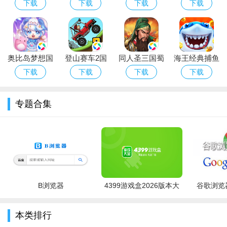
宝记app免费
下载最新版
下载安装最新
官方下载最新
下载
下载
下载
下载
拥有一块属于自己的农庄，并且将农庄打造成自己想要的样子，
下载2026最新
版2026
版本2026
每天养花种菜，喂养动物，享受经营乐趣。而新创的邻居系统、
版
社交玩法，让玩家还可以认识更多朋友，互动交流，组织活动和
派对，为生活增添惊喜和欢乐。
奥比岛梦想国
登山赛车2国
同人圣三国蜀
海王经典捕鱼
摩尔庄园手游雷霆版下载官方版游戏亮点
度手游最新版
服最新正版下
汉传官网下载
福利版下载免
下载
下载
下载
下载
1、淘米网官方正版授权，完美移植手机版，随时重温童年美
下载
载2026
最新版本
费版
好记忆；
专题合集
2、手机版画面全新升级，立体绚丽多彩，高度自由社交互
动；
3、集合养成、经营、模拟、社交等多种玩法，玩法多样化，
重温最经典；
4、一体化3D社区庄园时代，老友重逢，再现你们的庄园经营
B浏览器
4399游戏盒2026版本大
谷歌浏览器
之旅！
全
本类排行
摩尔庄园手游雷霆版下载官方版小编评测