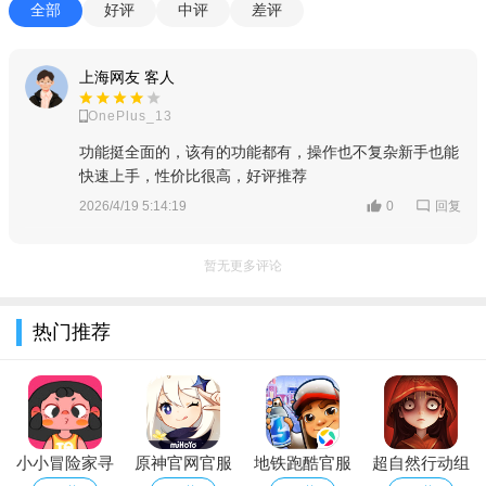
学习、工作、体验不同的职业感受。我们还将开拓更多有趣职业
全部
好评
中评
差评
等你来加入！
=轻松社交——小镇邻居 串门派对=
上海网友 客人
和最可爱的人一起，简单快乐地生活。手游版本中，将新增
OnePlus_13
全新的邻居玩法和小镇玩法，大家可以在庄园里一起生活、一起
功能挺全面的，该有的功能都有，操作也不复杂新手也能
快速上手，性价比很高，好评推荐
派对，共同装饰起属于大家的共有区域，让自己的小镇逐渐繁荣
回复
起来！
2026/4/19 5:14:19
0
=身临其境——经典场景 3D还原=
暂无更多评论
《摩尔庄园》全面升级为超大的3D世界，将摩尔城堡、摩尔
拉雅雪山、淘淘乐街、爱心广场等经典场景以更立体、真实的形
热门推荐
象呈现，摩尔们可以在不同的地形中做出各种行为，行走、游
泳、雪山缆车、蹦床等等，畅享不一样的地形互动乐趣。
=向往的生活——三两好友 田园牧歌=
小小冒险家寻
原神官网官服
地铁跑酷官服
超自然行动组
悠闲庄园生活，释放生活压力。在游戏里，每位小摩尔都能