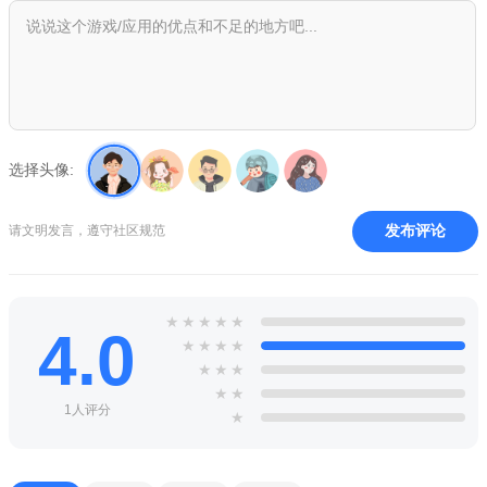
摩尔庄园手游雷霆版下载官方版游戏简介
《摩尔庄园》手游想还原的不仅是页游的经典元素，更是那
个简单纯粹的”味“。我们期望摩尔庄园是一个集怀旧、益智、养
成、社交和剧情为一体的休闲社区，也期待着它继续带给大家简
单纯粹的快乐。
选择头像:
摩尔庄园手游雷霆版下载官方版玩法特色
=可可爱爱——丰富外观 自由搭配=
发布评论
请文明发言，遵守社区规范
在庄园里，我们给大家准备了非常丰富而可爱的时装和家
具，你可以根据自己的品味和喜好，购买和搭配自己的穿搭和家
园，新加入的邻居和社区系统更可以给喜爱社交的小摩尔们共同
★
★
★
★
★
4.0
★
★
★
★
装饰一片专属区域的机会，来摩尔庄园，一起可可爱爱地生活！
★
★
★
=劳动最光荣——SMC体系 完美移植=
★
★
1人评分
★
《摩尔庄园》SMC职业考试又要举行啦！体验原汁原味的
SMC职业玩法，自由扮演农夫、厨师、向导等等角色，在庄园里