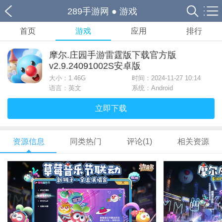
289手游网
●
游戏
首页
游戏
应用
排行
摩尔.庄园手游雷霆版下载官方版
v2.9.24091002S安卓版
大小：
1.46G
时间：2024-11-27 10:14
语言：英文
系统：Android
立即下载
资源信息
同类热门
评论(1)
相关资源