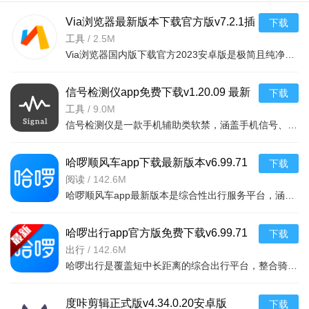
Q萌可爱非常的角色，趣味十足的玩法，放松娱乐的模式等，
Via浏览器最新版本下载官方版v7.2.1插
下载
给予玩家最轻松愉悦的休闲趣味体验！
件脚本大全
工具
/
2.5M
Via浏览器国内版下载官方2023安卓版是极简且纯净的一款免费手机浏览器软件，采用简洁的浏览器界面设计，提高
信号检测仪app免费下载v1.20.09 最新
下载
版2026
工具
/
9.0M
信号检测仪是一款手机辅助类软禁，涵盖手机信号、Wi-Fi信号、蓝牙信号、卫星信号等功能，同时集成传感器数据
哈啰顺风车app下载最新版本v6.99.71
下载
最新版
阅读
/
142.6M
哈啰顺风车app最新版本是综合性出行服务平台，涵盖顺风车、单车、打车等多种出行方式。顺风车拼座价格优，支
哈啰出行app官方版免费下载v6.99.71
下载
安卓版
出行
/
142.6M
哈啰出行是覆盖短中长距离的综合出行平台，整合骑行、打车、租车等服务，免押金降低门槛，累计减碳280万吨。
度咔剪辑正式版v4.34.0.20安卓版
下载