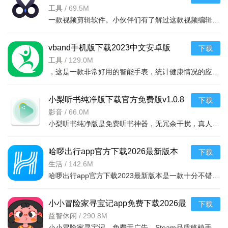
工具
/
69.5M
一款视频剪辑软件。小伙伴们有了解过这款视频编辑软件么。可支持在线编辑，特效实时添加，
vband手机版下载2023中文安卓版
下载
v1.2.1安卓版
工具
/
129.0M
，这是一款非常好用的智能手表，统计健康情况的应用软件，工具里面有很多相应
小梨听书纯净版下载官方免费版v1.0.8
下载
安卓免费版
影音
/
66.0M
小梨听书纯净版是免费听书神器，无冗余干扰，真人专业朗读还原原著。听读一体，数万资源覆盖多题材，智能推
哈啰出行app官方下载2026最新版本
下载
v6.99.71 最新版
生活
/
142.6M
哈啰出行app官方下载2023最新版本是一款十分不错的共享单车出行软件，用户可以通过软件来便捷的查询周围单车
小小冒险家寻宝记app免费下载2026最
下载
新版v1.0.44安卓版
益智休闲
/
290.8M
小小冒险家寻宝记，免费无广告，Steam品质移植手机端，游戏融合治愈手绘风与幽默剧情，通过2D场景寻物解谜，