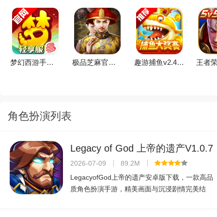
梦幻西游手游下载2026最新版v1.563.0官方版
极品芝麻官手游下载2026最新版本v7.7.01063055官方版
趣游捕鱼v2.4.7安卓版
角色扮演列表
Legacy of God 上帝的遗产V1.0.7
2026官方中文版
2026-07-09
89.2M
LegacyofGod上帝的遗产安卓版下载，一款高品
质角色扮演手游，精美画面与沉浸剧情完美结
合，适配安卓设备，畅玩神魔世界，体验史诗冒
险。