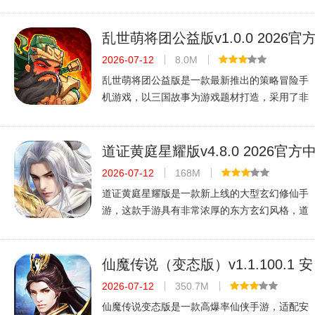
游戏完美体现出了休闲时间世界的各种危险，升
级创意成了境界突破，非常的有创意，升级后还
有可能会遇见心魔哦。仙谕手游破解
乱世萌将团公益版v1.0.0 2026官
中文版
2026-07-12
8.0M
乱世萌将团公益版是一款最新推出的策略冒险手
机游戏，以三国故事为游戏题材打造，采用了非
常呆萌可爱的人物造型设计，百位武将叱咤乱
世，群雄并争上演魔性乱斗。非常休闲的放置挂
机玩法，游戏中玩家们将会亲身经历各
道证黄庭星耀版v4.8.0 2026官方
文版
2026-07-12
168M
道证黄庭星耀版是一款新上线的大型玄幻修仙手
游，这款手游具有非常浓厚的东方玄幻风格，道
证黄庭星耀版以热门的小说为游戏题材打造，游
戏中高度还原了小说里面的各种场景和人物，故
事。多元化的游戏玩法，喜欢的快来
仙魔传说（变态版）v1.1.100.1 安
卓版
2026-07-12
350.7M
仙魔传说变态版是一款高爆率仙侠手游，适配安