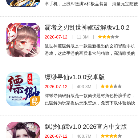
卓手机，上线即送满V和极品装备，海量元宝随便
花，轻松体验爽快战斗，喜欢仙侠题材的玩家不
容错过。
霸者之刃乱世神姬破解版v1.0.2
2026官方中文版
2026-07-12
11.3M
乱世神姬破解版是一款最新推出的玄幻冒险手机
游戏，这款手游的画质非常的精致，高清唯美的
游戏角色设计，搭配上多元化的英雄人物选择，
带给玩家们无穷的游戏乐趣，现在登录游戏还有
丰富大礼等你来拿，超v大礼包免费领
缥缈寻仙v1.0.0安卓版
2026-07-12
403.3M
缥缈寻仙破解版是一款仙侠题材角色扮演手游，
已破解为玩家提供无限资源，免费下载体验畅快
修仙之旅。适配安卓系统，无需付费即可享受VIP
特权。
飘渺仙踪v1.0 2026官方中文版
2026-07-12
488.7M