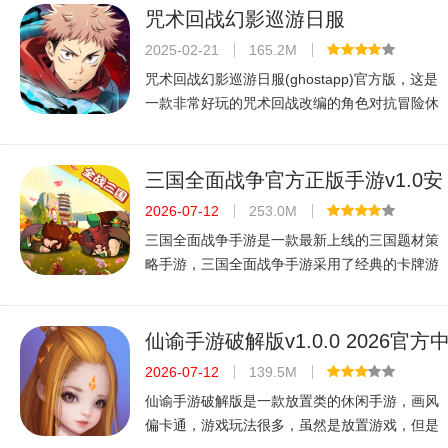
咒术回战幻影巡游日服
(Jujutsuphanpara)官方版v2.1.0最
2025-02-21
165.2M
新安卓版
咒术回战幻影巡游日服(ghostapp)官方版，这是
一款非常好玩的咒术回战改编的角色对抗冒险休
闲游戏，游戏里面的很多的玩法内容和各种角色
探索内容可以选择，海量的福利和全新的皮肤可
以解锁，玩法丰富，喜欢的快来289下
三国全面战争官方正版手游v1.0安
卓版
2026-07-12
253.0M
三国全面战争手游是一款最新上线的三国题材策
略手游，三国全面战争手游采用了经典的卡牌游
戏玩法，2萌可爱的人物造型设计，超多大家所熟
知的三国历史名将一一登场，等你去收服，重现
三国乱世之乱，现在登录还有超多精
仙谕手游破解版v1.0.0 2026官方
文版
2026-07-12
139.5M
仙谕手游破解版是一款放置类的休闲手游，画风
偏卡通，游戏玩法很多，虽然是放置游戏，但是