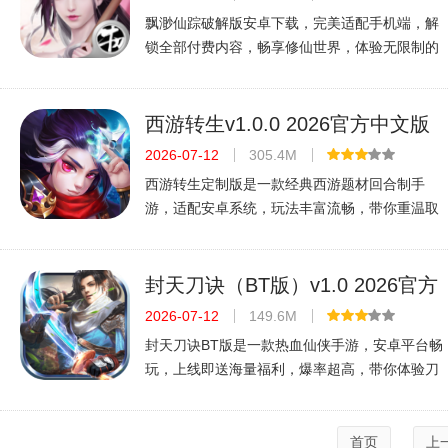
飘渺仙踪破解版安卓下载，完美适配手机端，解
锁全部付费内容，畅享修仙世界，体验无限制的
仙侠冒险之旅。
西游转生v1.0.0 2026官方中文版
2026-07-12
305.4M
西游转生定制版是一款经典西游题材回合制手
游，适配安卓系统，玩法丰富流畅，带你重温取
经路，免费下载畅玩无压力。
封天刀诀（BT版）v1.0 2026官方
中文版
2026-07-12
149.6M
封天刀诀BT版是一款热血仙侠手游，安卓平台畅
玩，上线即送海量福利，爆率超高，带你体验刀
刀炫光的激爽战斗，平民玩家也能逆袭大佬，快
来下载开战吧。
首页
上