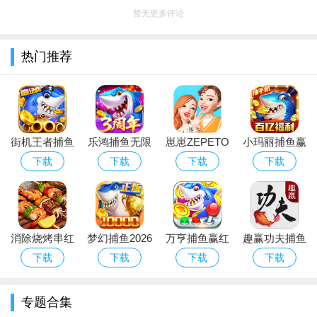
暂无更多评论
热门推荐
街机王者捕鱼
乐鸿捕鱼无限
崽崽ZEPETO
小玛丽捕鱼赢
高爆版下载最
金币免费下载
国际版安卓下
红包版下载官
下载
下载
下载
下载
新免费版
最新版
载2026中文最
方正版
新版
消除烧烤串红
梦幻捕鱼2026
万亨捕鱼赢红
趣赢功夫捕鱼
包版下载官方
官方手游下载
包版下载最新
狂暴版下载最
下载
下载
下载
下载
免费版
最新版
版本
新版手游
专题合集