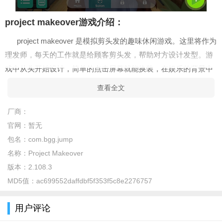
project makeover游戏介绍：
project makeover 是模拟剪头发的趣味休闲游戏。这里将作为
理发师，每天的工作就是给顾客剪头发，帮助对方设计发型。游
戏中从头开始设计，简单的点击屏幕就能换装，在娱乐的背景中
让整个人都焕发光彩，吸引更多回头率。
查看全文
project makeover 游戏特色：
厂商：
1、project makeover app是一款玩法极为简单的理发休闲小
官网：
暂无
游戏；
包名：
com.bgg.jump
2、首先是其内容比较的全面，整体的乐趣很高，可以在任何
名称：
Project Makeover
的时候来进行玩耍娱乐；
版本：
2.108.3
MD5值：
ac699552daffdbf5f353f5c8e2276757
3、没有特别复杂的操作，轻轻的点击屏幕，然后大家就可以
在这里很轻松的玩耍哦。
用户评论
project makeover 小编简评：