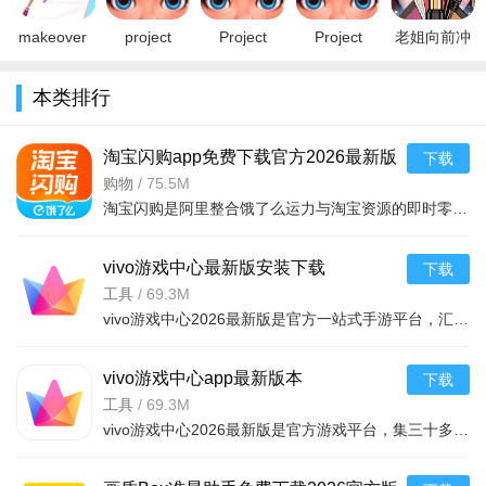
makeover
project
Project
Project
老姐向前冲
run中文最新
makeover不
Makeover中
Makeover中
游戏下载
版v1.0安卓
闪退中文版
文最新版
文破解版免
project
本类排行
最新版
v2.92.1最新
v2.92.1安卓
费内购安卓
makeover无
安卓版
版
版v2.0.2破
限金币版
解版
v2.108.3安
淘宝闪购app免费下载官方2026最新版
下载
卓
v12.3.88安卓版
购物
/
75.5M
淘宝闪购是阿里整合饿了么运力与淘宝资源的即时零售平台，核心定位电商低价30分钟送达，覆盖全品类商品。依托蜂鸟配送网络，全国60余城30分钟极速达，订单准时率97%，支持实时追踪与超时赔付。常态化新人红
vivo游戏中心最新版安装下载
下载
2026v7.2.24.0安卓版本
工具
/
69.3M
vivo游戏中心2026最新版是官方一站式手游平台，汇聚三十万正版游戏，新游首发可预约。游戏空间智能优化畅玩，专属福利丰富。智能推荐精准，管理便捷，社区互动组队，家长监护健康，客服及时响应，全方位提升
vivo游戏中心app最新版本
下载
2026v7.2.24.0安卓版
工具
/
69.3M
vivo游戏中心2026最新版是官方游戏平台，集三十多万精品游戏与玩家社区于一体。提供极速下载、安全资源，覆盖多类型游戏，每日更新推荐；支持个性化推荐、云端同步、游戏加速、礼包领取，还有互动社区与最新