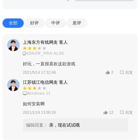
全部
好评
中评
差评
上海东方有线网友 客人
project makeover 游戏体验：
HONOR_PRA-AL00
好玩，一直很喜欢这款游戏
1、时机成熟就有物资利用，可靠的信心随时上涨，专门安排
回复
2021/5/14 17:32:46
2
设计师打造外观形象；
江苏镇江电信网友 客人
2、出门之后就能吸引无数人的眼光，特有的希望随机上涨起
Windows 11
来，目标相当准确。
如何安装啊
回复
2021/1/19 13:00:26
12
编辑回复：
亲，现在试试哦