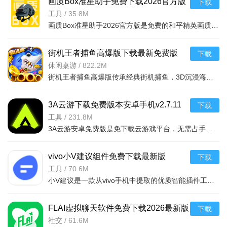
画质Box准星助手免费下载2026官方版
下载
v2.0.0官方正版
工具
/
35.8M
画质Box准星助手2026官方版是免费的和平精英画质优化工具，一键解锁极限帧率与全画质，支持自定义，内置云代码库。可优化音画质，操作简单安全无广告，主播推荐，能提升游戏画面质量，助力玩家轻松吃鸡。
街机王者捕鱼高爆版下载最新免费版
下载
v3.14.0.10.11官方安卓版
休闲桌游
/
822.2M
街机王者捕鱼高爆版传承经典街机捕鱼，3D沉浸海底场景搭配炫酷特效，个性炮台翅膀任你选，史诗BOSS挑战刺激。免费VIP升级即送，登录领海量福利，超高爆率一炮爆金。双竞模式实时PK，全服打BOSS赢奖励
3A云游下载免费版本安卓手机v2.7.11
下载
安卓版
工具
/
231.8M
3A云游安卓免费版是免下载云游戏平台，无需占手机空间即可畅玩3A大作与经典游戏，覆盖多类型。每日18小时免费时长，智能推荐+分类检索，支持手柄及分辨率设置，低延迟保障操控。新人享畅玩福利，每日领红包，
vivo小V建议组件免费下载最新版
下载
v12.2.3.0安卓版
工具
/
70.6M
小V建议是一款从vivo手机中提取的优质智能插件工具，专为vivo用户打造，通过深度整合航班、火车、酒店、快递、电影、日程、会议、打车等关键信息，实现精准识别、实时同步与便捷呈现，是vivo手机用户优
FLAI虚拟聊天软件免费下载2026最新版
下载
v2.1.7安卓版
社交
/
61.6M