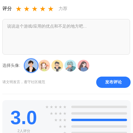
★
★
★
★
★
1、游戏中你将帮助各种各样的人们来选择时髦的衣服，发
评分
力荐
型，化妆等等；
2、让你在游戏中来让你的客户们拥有全新的面貌，成为最前
端的时尚达人；
3、各种装扮风格都会产生变化，寻找道具类型比较多，每一
件都能产生效果。
选择头像:
project makeover 游戏玩法：
1、这里将作为理发师，每天的工作就是给顾客剪头发，帮助
发布评论
请文明发言，遵守社区规范
对方设计发型；
2、游戏中从头开始设计，简单的点击屏幕就能换装，在娱乐
的背景中让整个人都焕发光彩。
★
★
★
★
★
3.0
★
★
★
★
★
★
★
★
★
2人评分
★