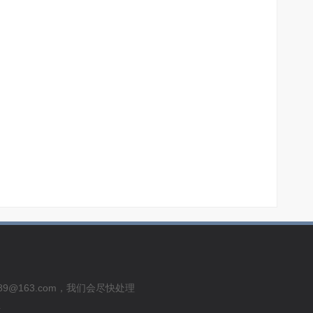
usu289@163.com，我们会尽快处理
号