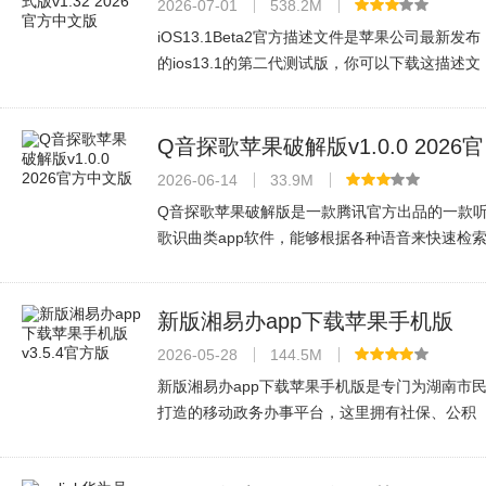
v1.32 2026官方中文版
2026-07-01
538.2M
iOS13.1Beta2官方描述文件是苹果公司最新发布
的ios13.1的第二代测试版，你可以下载这描述文
件，手机重启一下，就能收到来自系统的测试版
推送了，非常好用，没有BUG，感兴趣的可以下
载尝鲜！iOS13.1Beta2官方描述文件
Q音探歌苹果破解版v1.0.0 2026官
方中文版
2026-06-14
33.9M
Q音探歌苹果破解版是一款腾讯官方出品的一款
歌识曲类app软件，能够根据各种语音来快速检
QQ音乐曲库，帮助你找到准确的歌曲！今天289
为大家带来了Q音探歌app苹果版的下载地址，大
家可以在这里认识更多喜欢音乐的人
新版湘易办app下载苹果手机版
v3.5.4官方版
2026-05-28
144.5M
新版湘易办app下载苹果手机版是专门为湖南市
打造的移动政务办事平台，这里拥有社保、公积
金、交通、教育支付等多个方面的政务功能，大
家直接通过湘易办app就能轻松办理，大大方便