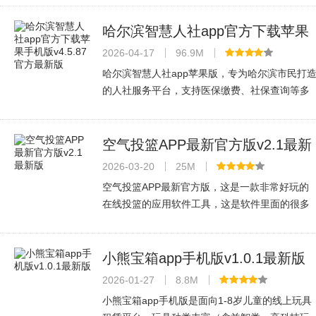
线消息不遗漏、文件传输流畅，还有免费网络通
话、轻办公协同（如工作流审批）、
哈尔滨智慧人社app官方下载苹果
手机版v4.5.87官方最新版
2026-04-17
96.9M
哈尔滨智慧人社app苹果版，专为哈尔滨市民打
的人社服务平台，支持医保缴费、社保查询等多
功能。亮点在于医保网点查询、工伤赔付进度追
踪及快速问诊服务。未参保用户也能获取政策通
知、就业信息。采用身份证+人脸识
空气投篮APP最新官方版v2.1最新
版
2026-03-20
25M
空气投篮APP最新官方版，这是一款非常好玩的
在线投篮的应用软件工具，这是软件里面的很多
的虚拟投篮玩法和各种内容都是非常的全面的，
你还可以进行各种手机的连接，里面很多的体验
和各种声效的玩法你都是可以进行处理
小熊宝箱app手机版v1.0.1最新版
2026-01-27
8.8M
小熊宝箱app手机版是面向1-8岁儿童的线上玩具