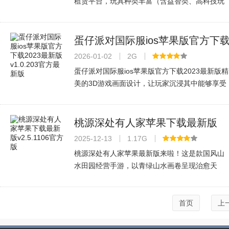
租赁平台，玩具种类丰富（含益智类、高科技玩
具），采用智能共享业态。用户扫码取玩具，归
还后即时结算消毒，线下设智能共享玩具仓。它
节省家庭新购玩具频率，解决存放空
蛋仔派对国际服ios苹果版官方下
2023最新版v1.0.203官方最新版
2026-01-02
2G
蛋仔派对国际服ios苹果版官方下载2023最新版精
美的3D游戏画面设计，让玩家沉浸其中能够享受
到很多不一样的精彩，多种不同的玩法方式，可
以自由进行挑战，尽情战斗，享受欢乐，玩家可
以随意的调试游戏里的关卡设定，能
桃源深处有人家苹果下载最新版
v2.5.1106官方版
2025-12-13
1.17G
桃源深处有人家苹果最新版来啦！这是款国风山
水田园经营手游，以青绿山水画卷呈现治愈天
地。你将与兄妹回归山居，和萌趣萝卜相伴，耕
作经营打造专属桃源；还能探索神秘故事，帮迷
失灵魂解忧，与山下故人叙旧。快来28
首页
上