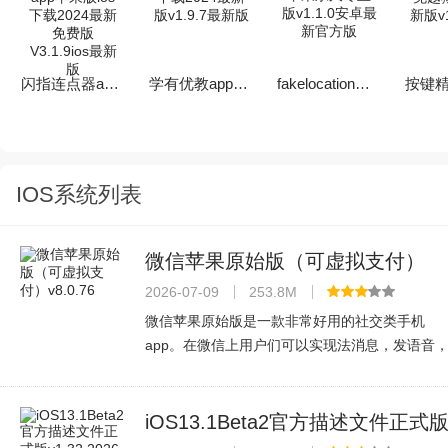
闪指连点器app苹果版ios下载2024最新免费版V3.1.9ios最新版
学有优教app下载2024最新版v1.9.7最新版
fakelocation苹果永久专业版v1.1.0安卓最新官方版
IOS系统列表
微信苹果原始版（可虚拟支付）
v8.0.76
2026-07-09
253.8M
微信苹果原始版是一款非常好用的社交类手机
app。在微信上用户们可以实现法消息，发语音
表情包，文件传输，图片视频等等。不仅如此微
信的专属朋友圈功能可以让你随时随地查看朋友
们的动态，非常的方便，还有微信小程
iOS13.1Beta2官方描述文件正式