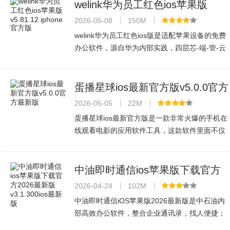
湖南地区群众的生活和工作。
welink华为员工红色ios苹果版
v5.81.12 iphone官方版
2026-05-08
150M
welink华为员工红色ios版是适配苹果设备的免费
办公软件，源自华为内部实践，四层芯-端-管-云
安全防护保障信息安全。开放集成生态，含智能
翻译、小微助手等亮点，支持多模式会议、跨部
门沟通、云空间存储，满足企业日
蛋播星球ios最新官方版v5.0.0官方
最新版
2026-05-05
22M
蛋播星球ios最新官方版是一款非常火爆的手机在
线观看电影的应用软件工具，这款软件里面不仅
涵盖了最新上映的电影，还有需要会员的电影，
在这里都是不需要会员就可以观看的，而且不会
有款七八糟的广告出现，这款是苹果
中油即时通信ios苹果版下载官方
2026最新版v3.1.300ios最新版
2026-04-24
102M
中油即时通信iOS苹果版2026最新版是中石油内
部高效办公软件，整合企业通讯录，找人便捷；
消息文件集中管理，查阅转发轻松。支持即时/离