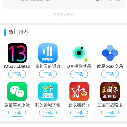
成员进行全面管理，包括架构调整、人员编辑、有效排序等；手
机、PC同步显示。用户的名片、电话本云端备份永不丢失。
暂无更多评论
热门推荐
iOS13.1Beta2
四川天府通办
Q音探歌苹果
欧易okex交易
官方描述文件
app苹果版
破解版
所苹果版
下载
下载
下载
下载
正式版
微信苹果原始
我的盐城下载
新版湘易办
三国志战略版
版（可虚拟支
苹果手机app
app下载苹果
变态版ios
下载
下载
下载
下载
付）
手机版