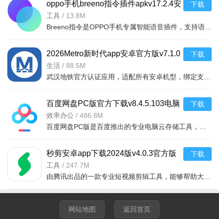
oppo手机breeno指令插件apkv17.2.4安
下载
卓版
工具
/
13.8M
Breeno指令是OPPO手机专属智能语音插件，支持语音唤醒、快捷指令、智能家居控制等功能。安卓平台免费下载，
2026Metro新时代app安卓官方版v7.1.0
下载
安卓最新版
生活
/
88.5M
武汉地铁官方认证应用，适配所有安卓机型，绑定支付即可扫码乘车并享优惠。
百度网盘PC版官方下载v8.4.5.103电脑
下载
云存储软件
效率办公
/
486.8M
百度网盘PC版是百度推出的专业电脑云存储工具，支持文件上传下载、在线预览、智能分类，适配Windows系统，可
秒剪安卓app下载2024版v4.0.3官方版
下载
工具
/
247.7M
由腾讯出品的一款专业短视频剪辑工具，能够帮助大家快速的剪辑和制作各种创意短视频
网站地图
返回首页