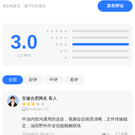
中油即时通信ios
优势：
发布评论
请文明发言，遵守社区规范
1、即时通讯，免费网络通话
中石油即时通手机版支持免费网络电话、语音对讲、位置定
★
★
★
★
★
3.0
位发送、电子名片交换、语音识别输入等强大的富媒体消息，独
★
★
★
★
特的工作流消息处理机制，让您的工作协同更高效。
★
★
★
★
★
2、移动端轻办公，协同高效工作
1人评分
★
联信轻办公应用包涵工作看板、网络日程、项目计划、待办
事宜、工作日志、签到考勤、云记事本、新闻公告、通知、工作
全部
好评
中评
差评
流审批、移动客户管理等常规轻便应用，中石油即时通app为经
常外出办公的业务人员、管理者提供最方便、快捷、高效的协同
安徽合肥网友 客人
办公应用。
Windows 10
3、组织云通讯录，集中管控
中油内部沟通用的这款，视频会议画质清晰，文件传输稳
动态详实的企业通讯录展示，组织结构清晰可见，中石油即
定，油田野外作业也能顺畅联络
时通软件让员工快速融入到企业中去；管理员对企业组织架构、
回复
2026/4/22 18:04:17
0