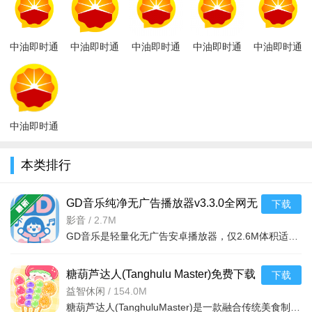
1.在本站下载该软件双击运行apk文件
2.点击快速安装，这里可选择文件安装目录
中油即时通
中油即时通
中油即时通
中油即时通
中油即时通
信官方客户
信app苹果
信app下载
信ios苹果版
信app安卓
3.等待安装到100%
端app安卓
版ios最新版
2026最新官
下载官方
版官方下载
版v2.5.5012
v2.6.49000
方版v3.1.30
2026最新版
2022v2.6.41
4.安装完毕点击开始使用，登录个人信息即可
v
中油即时通
信app下载
2022最新版
本类排行
本v2.6.4100
GD音乐纯净无广告播放器v3.3.0全网无
下载
损音乐聚合工具
影音
/
2.7M
GD音乐是轻量化无广告安卓播放器，仅2.6M体积适配低配机。聚合全网曲库，支持无损播放/缓存、自定义音效、悬
糖葫芦达人(Tanghulu Master)免费下载
下载
2026最新版v1.216.0安卓版
益智休闲
/
154.0M
糖葫芦达人(TanghuluMaster)是一款融合传统美食制作与现代吃播文化的游戏，在游戏中玩家将以主角露露的身份