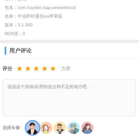
包名：
com.hayden.hap.weworklocal
1.推送后拟定一封电子邮件，并分配在适合的時间推送;
名称：
中油即时通信ios苹果版
2.在电子邮件和闲聊中设定提示，清除你的发件箱;
版本：
3.1.300
3.将关键的会话拖至侧边栏便于桌面搜索;
MD5值：
0
4.与你的全部精英团队或特殊的同伴探讨一般的念头;
用户评论
5.给你的全部精英团队或特殊的人机构会话，例如市场销售和
适用;
★
★
★
★
★
评分
力荐
6.一起写电子邮件，即时查询并共享配件;
7.在电子邮件进程内评价，并逐渐与聚焦点话题讨论的新闲
聊;
8.把交谈和分配任务给朋友，在电子邮箱和闲聊的自然环境
中;
选择头像:
9.准确地了解收货人阅读文章你的电子邮件的時间和地址。