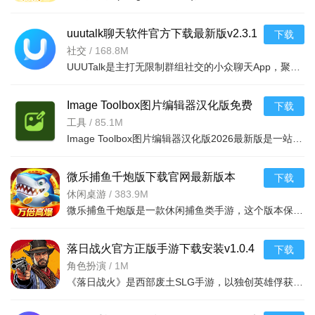
uuutalk聊天软件官方下载最新版v2.3.1
下载
最新版
社交
/
168.8M
UUUTalk是主打无限制群组社交的小众聊天App，聚焦兴趣圈层与垂直行业交流交流。AI人工双重审核保障环境纯净
Image Toolbox图片编辑器汉化版免费
下载
下载2026最新版v4.1.0安卓版
工具
/
85.1M
Image Toolbox图片编辑器汉化版2026最新版是一站式多功能图片处理平台，默认中文无门槛，核心功能全免费。涵
微乐捕鱼千炮版下载官网最新版本
下载
v10.3.45.4.0安卓版
休闲桌游
/
383.9M
微乐捕鱼千炮版是一款休闲捕鱼类手游，这个版本保留了原汁原味的街机捕鱼精髓，主打纯粹的射击快感与福利惊
落日战火官方正版手游下载安装v1.0.4
下载
安卓版
角色扮演
/
1M
《落日战火》是西部废土SLG手游，以独创英雄俘获为核心，融合经营模拟与征服掠夺。无损竞技降对抗成本，多维