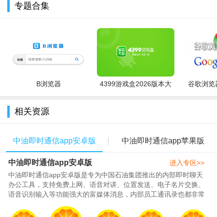
专题合集
B浏览器
4399游戏盒2026版本大
谷歌浏览器
全
相关资源
中油即时通信ios
亮点：
1.即时消息，离线消息，一条也不放过
中油即时通信app安卓版
中油即时通信app苹果版
2.常用联系人加好友，查找更方便
中油即时通信app安卓版
进入专区>>
3.文件传输，资料下载，再多文件发送也不手软
中油即时通信app安卓版是专为中国石油集团推出的内部即时聊天
办公工具，支持免费上网、语音对讲、位置发送、电子名片交换、
4.签名、头像、自定义群组等，让您用得更顺心
语音识别输入等功能强大的富媒体消息，内部员工通讯录也都非常
的完整，可以随时找到自己需要..
中油即时通信ios
教程：