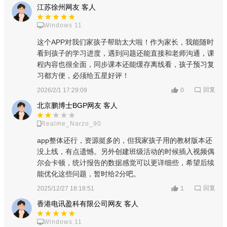
栏目资源。
江苏徐州网友 客人
二是增加了资源操作和互动功能。主要包括：所有资源均可
Windows 11
收藏、分享或点赞；所有视频资源均可投屏播放，以适应不同的
这个APP对我们家孩子帮助太大啦！作为家长，我能随时
设备环境。“课程教学”资源可缓存至本机离线查看。特别贴心的
看到孩子的学习进度，遇到问题还能直接和老师沟通，课
是：浏览“课程学习”资源遇到问题时，可随时点击“提问”，截屏编
程内容也很全面，同步课本还能缓存离线看，孩子预习复
习都方便，必须给五星好评！
辑，发至班级教师提问并交流
回复
2026/2/1 17:29:09
0
在“我的学习”频道，用户可进行离线资源的管理，查看缓存中
北京鹏博士BGP网友 客人
和已完成的资源；还可查看各类资源的学习记录。
Realme_Narzo_90
三是支持开展有组织的教育教学活动。在“我”模块中，教师可
app整体还行，资源挺多的，但我家孩子用的教材版本还
以面向已建立的班级师生群成员发布通知公告。通知公告或活动
没上线，有点遗憾。另外创建班级活动的时候插入视频偶
创建时，方式多样可按需插入图片、视频、语音、文件、链接等
尔会卡顿，统计报告的数据感觉可以更详细些，希望后续
多媒体内容。通知公告或活动发布后，可按需发送提醒，查看通
能优化这些问题，暂时给2分吧。
知确认情况或活动进展，还能对学生提交的学习活动成果进行在
回复
2025/12/27 18:18:51
1
线批改。学习活动结束后，系统会对该学习活动的整体情况和个
香港电讯盈科有限公司网友 客人
人表现进行统计分析，并给出数据统计报告供教师参考。
Windows 11