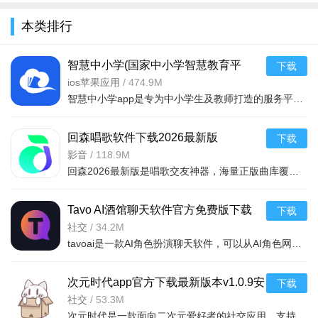
全
本类排行
智慧中小学(国家中小学智慧教育平
下载
台)app下载最新ios版v8.0.7官方版
ios苹果应用
/
474.9M
智慧中小学app是专为中小学生及教师打造的服务平台，提供精品化体系化教育资源。亮点在于线上课堂每日开放，
回森唱歌软件下载2026最新版
下载
v3.151.0.351333安卓版
影音
/
118.9M
回森2026最新版是唱歌交友神器，海量正版曲库覆盖多元曲风，实验室级音效+智能修音优化演唱。弹幕合唱、24小
Tavo AI酒馆聊天软件官方免费版下载
下载
v0.79.1最新版
社交
/
34.2M
tavoai是一款AI角色扮演聊天软件，可以从AI角色网站导入热门角色，也可以自定义设置创建专属的AI角色，与各
次元时代app官方下载最新版本v1.0.9安
下载
卓版
社交
/
53.3M
次元时代是一款面向二次元爱好者的社交应用，支持多平台使用。聚焦ACGN文化，提供交流互动、内容分享及线下