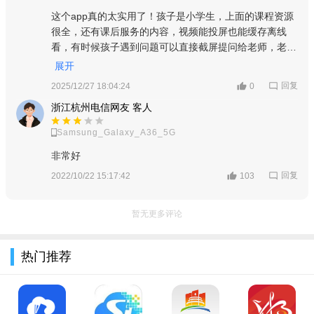
此外，智慧中小学app在家校协同功能方面也进行了优化。班
这个app真的太实用了！孩子是小学生，上面的课程资源
级家校群成员为班级所有老师和家长，老师和家长可以在群内开
很全，还有课后服务的内容，视频能投屏也能缓存离线
看，有时候孩子遇到问题可以直接截屏提问给老师，老师
展互动。家长还可以在“我”模块点击“孩子班级”查看班级老师、学
很快就回复了。家校群里老师发通知也很方便，还能看孩
展开
生、家长信息，也可点击某用户头像申请加好友进行交流。
子的学习记录和活动成果，统计报告也帮家长了解孩子情
回复
2025/12/27 18:04:24
0
特色亮点
况，五星推荐！
浙江杭州电信网友 客人
1、线上课堂真的每天都开放，在线上老师就能管理好每个学
Samsung_Galaxy_A36_5G
生的成绩。
非常好
2、在这里你可以直观的看到每个学生的学习情况，有任何问
回复
2022/10/22 15:17:42
103
题都可以提出来。
3、针对中小学设置了相应的课表，学生可以自由查看学习课
暂无更多评论
程。
热门推荐
4、专为广大学生用户打造，是一个非常优质的在线学习平
台，全阶段覆盖。
产品优势