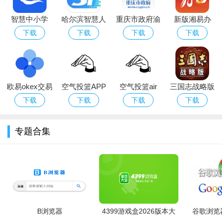
1、在这里可以更好的知晓不同的教育服务，针对最全的教学
智慧中小学
哈尔滨智慧人
重庆市政府渝
新版湘易办
知识更快知晓；
(国家中小学
社app官方下
快办app下载
app下载苹果
下载
下载
下载
下载
2、同时还可以针对最全的云教育知识更快知晓，随时在线学
智慧教育平
载苹果手机版
苹果版
手机版
习最全的知识更快捷；
台)app下载最
新ios版
3、包括的课程服务也会更加的全面，你可以更好的知晓不同
欧易okex交易
空气投篮APP
空气投篮air
三国志战略版
课程的便捷所在。
所苹果版
最新官方版
shot下载2026
变态版ios
下载
下载
下载
下载
推荐理由
最新版
加快推进基础教育高质量发展和教育现代化建设，教育部在
专题合集
原国家中小学网络云平台基础上，改版升级上线了国家中小学智
慧教育平台！
B浏览器
4399游戏盒2026版本大
谷歌浏览器