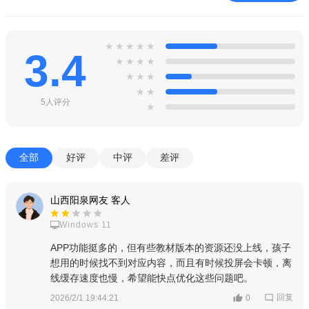
材10个版块资源，其中课程教学资源目前已上线了部分教材版本
的资源，其它教材版本的资源将陆续遴选上线；还提供了部分学
科教材的基础性作业。其它类型的资源也将不断丰富。
★
★
★
★
★
3.4
★
★
★
★
功能介绍
★
★
★
★
★
“学习”模块包括“学习广场”和“我的学习”两个频道。其中，“学
5人评分
★
习广场”频道包括“专题教育、课程教学、课后服务、教师研修、
家庭教育、教改实践经验”等6类资源。与web网站相比，这些资
源内容相同，但在以下三方面进行了改进，更好地支持用户自主
全部
好评
中评
差评
开展个性化学习。
一是不同身份用户的访问权限不同。教师可浏览“专题教育、
山西阳泉网友 客人
课程教学、课后服务、教师研修、家庭教育、教改实践经验”所有
Windows 11
6个栏目资源。
APP功能挺多的，但有些教材版本的资源还没上线，孩子
想用的时候找不到对应内容，而且有时候投屏会卡顿，离
学生可浏览“专题教育、课程教学、课后服务”3个栏目资源。
线缓存速度也慢，希望能快点优化这些问题吧。
家长可浏览“专题教育、课程教学、课后服务、家庭教育”4个
回复
2026/2/1 19:44:21
0