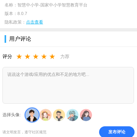
名称：
智慧中小学-国家中小学智慧教育平台
版本：
8.0.7
隐私政策：
点击查看
用户评论
★
★
★
★
★
评分
力荐
软件介绍
智慧中小学app为广大中小学校、师生、家长提供专业化、精
选择头像:
品化、体系化资源服务。平台包括德育、课程教学、体育、美
育、劳动教育、课后服务、教师研修、家庭教育、教改经验和教
发布评论
请文明发言，遵守社区规范