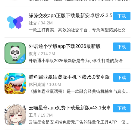
缘缘交友app正版下载最新安卓版v2.3.5
下载
官方最新版
社交
/
94.2M
一款主打真实、高效的社交平台，专为渴望拓展社交圈、寻觅真挚情谊的用户打
外语通小学版app下载2026最新版
下载
v1.4.4官方版
教育
/
214.2M
外语通小学版2026最新版是专为小学生打造的英语学习软件，贴合课堂与考试需求，注重基础教学与成绩提升。亮
捕鱼霸业赢话费版手机下载v5.0安卓版
下载
休闲桌游
/
10.0M
《捕鱼霸业赢话费》是一款融合经典街机捕鱼与真实福利兑换的休闲手游，以高清 3D 海底场景、多样炮台技能与
云喵星盒app免费下载最新版v43.1安卓
下载
版
工具
/
19.7M
云喵星盒是安卓端免费无广告的轻量化工具APP，仅3M大小。集成官方30+第三方93+小游戏24类工具，覆盖加密、查