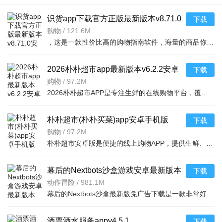
识货app下载官方正版最新版本v8.71.0
下载
安卓版
购物
/
121.6M
，这是一款性价比高的购物指南软件，海量的商品你都是可以选择的，用户可以看到很多的优惠的商品内容，各种正版资源可以在这里下载，由识货专业鉴别功能帮助你甄别，十分专业安全，需
2026朴朴超市app最新版本v6.2.2安卓
下载
最新版
购物
/
97.2M
2026朴朴超市APP是专注生鲜的在线购物平台，覆盖多城，30分钟极速配送。品类丰富含生鲜、日用品等，万款产品品质保障，天天特价月月大促。新人首单免邮送100元红包，更有秒杀、优惠券、秒付功能，冷链锁
朴朴超市(朴朴买菜)app安卓手机版
下载
v6.2.2安卓版
购物
/
97.2M
朴朴超市安卓版是便捷的线上购物APP，提供生鲜、日用等万款品质商品，每日特价、月月大促，新人首单免邮还送100元红包。支持30分钟闪电送达多区域，秒付通道结账快，更有完善售后保障，满足日常需求，轻松享
幕后的Nextbots沙盒游戏安卓最新版本
下载
v11.2.2 中文版
动作冒险
/
981.1M
幕后的Nextbots沙盒最新版免广告下载是一款非常好玩的3D沙盒建造冒险游戏，高度自由的玩法和丰富的游戏内容，可以带给玩家们更多的冒险体验，采用第一视角，玩家可以自由探索和冒险，可以构建自己的基地，
酒票酒水服务appv4.5.1
下载