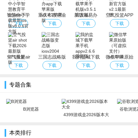
智慧中小学
重庆市政府渝
新版湘易办
空气投篮APP
(国家中小学
快办app下载
app下载苹果
最新官方版
下载
下载
下载
下载
智慧教育平
苹果版
手机版
台)app下载最
新ios版
空气投篮air
三国志战略版
我的盐城下载
微信苹果原始
shot下载2026
变态版ios
苹果手机app
版（可虚拟支
下载
下载
下载
下载
最新版
付）
专题合集
B浏览器
谷歌浏览器
4399游戏盒2026版本大
全
本类排行