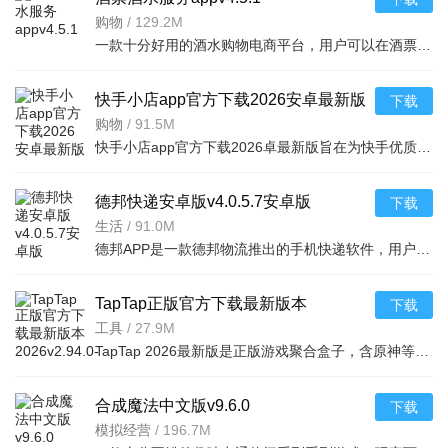
购物
/
129.2M
一款十分好用的酒水购物电商平台，用户可以在酒票酒水服务app上选购各种酒品，平台上酒品种类丰富，还有超多折扣，海量名优酒品，低至9.9元。，用户可以在享受美酒的同时查阅相关酒品知识
快手小店app官方下载2026安卓最新版
下载
v7.2.40.481安卓最新版
购物
/
91.5M
快手小店app官方下载2026卓最新版旨在为快手优质用户提供便捷的商品售卖服务，高效的将自身流量转化为收益，app拥有的功能很强大，店家可以在线查看所有的订单详情，软件拥有工作台，效率工具，客服消息等
德邦快递安卓版v4.0.5.7安卓版
下载
生活
/
91.0M
德邦APP是一款德邦物流推出的手机快递软件，用户可以通过手机下单查单、跟踪及个人资料管理等基本功能，方便快捷。
TapTap正版官方下载最新版本
下载
2026v2.94.0-mkt#100300手机版
工具
/
27.9M
TapTap 2026最新版是正版游戏聚合盒子，含原神等海量大作，更新及时。有平台+游戏双重福利，定期推主题权益；内置地图/配队/找搭子工具及安装包管理，提升体验。支持多登录保障安全，青少年模式兼顾不
合成魔法中文版v9.6.0
下载
模拟经营
/
196.7M