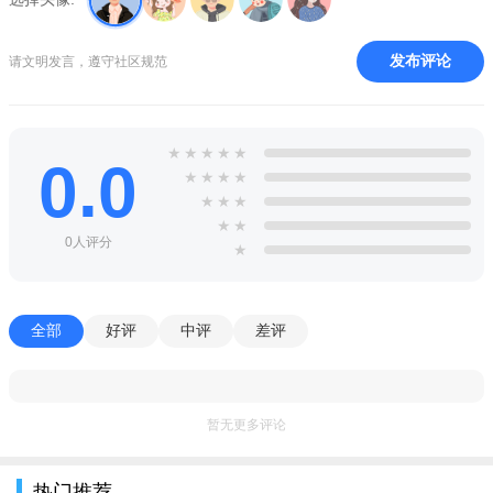
3、全场景交通出行，涉及自行车、公交车、大巴车等多种出
行场景。
发布评论
请文明发言，遵守社区规范
4、全方位智慧教育，学籍学历学区，有招生报名查分。
5、全体系社会保障，涵盖社保、医保、公积金、社会救助、
保障房等5大保障系统。
★
★
★
★
★
0.0
★
★
★
★
6、推出文明行为分，绿色出行、社会公益、诚信守约，共建
★
★
★
文明城市。
★
★
0人评分
★
产品优势
1、同城社区，与众多网友在线交流互动，分享生活趣事；
全部
好评
中评
差评
2、本地新闻，最新热门新闻资讯随时查看，本地动态随时了
解；
3、盐城图集，丰富唯美的本地风景图片，随时在线观看阅
暂无更多评论
览；
热门推荐
4、民意调查，可以快速进行问卷调查，统计结果更好开展工