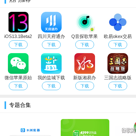
作。
我的盐城app怎么实名认证
进入手机系统后，安装的我的盐城。
iOS13.1Beta2
四川天府通办
Q音探歌苹果
欧易okex交易
官方描述文件
app苹果版
破解版
所苹果版
下载
下载
下载
下载
正式版
微信苹果原始
我的盐城下载
新版湘易办
三国志战略版
版（可虚拟支
苹果手机app
app下载苹果
变态版ios
下载
下载
下载
下载
付）
手机版
专题合集