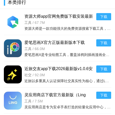
本类排行
v2.6.8安卓
v2.6.8安卓
v2.6.8官方
新版
版
版
版
资源大师app官网免费版下载安装最新
下载
版本v2.0.2安卓最新版
工具
/
67.7M
资源大师是一款功能强大的免费资源搜索下载工具，涵盖学习资料、小说影视、音乐短视频等多种类型，支持磁力
爱笔思画X官方正版最新版本下载
下载
v14.0.6手机版
工具
/
66.0M
爱笔思画X是专业绘图工具，覆盖涂鸦到插画漫画全流程，内置社交学习社区，版本灵活适配不同需求。具备丰富画
近旅交友app下载2026最新版v1.0.6安
下载
卓版
社交
/
92.0M
近旅以多重真人认证保障社交真实性为核心，通过LBS同城发现、兴趣标签匹配与多元互动方式，帮助用户在轻松有
在登录界面，输入手机号，获取验证码，选择登录。
灵应用商店下载官方最新版（Ling
下载
Market）v2.0.2-f3智能手表全适配
工具
/
7.5M
灵应用商店是专为安卓手表打造的轻量化应用中心，支持手表端直接浏览、搜索、安装及管理应用，资源占用少耗