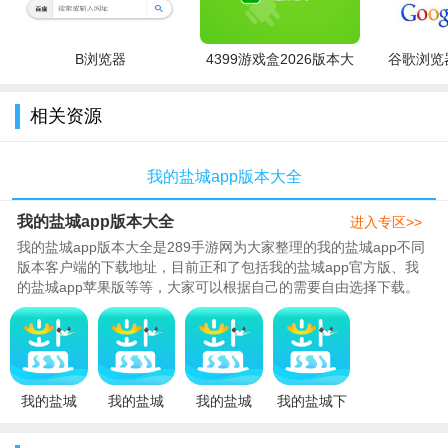
B浏览器
4399游戏盒2026版本大
谷歌浏览器
全
相关资源
我的盐城app版本大全
进入应用后，点击我的选择，点击登录的选项。
我的盐城app版本大全
进入专区>>
我的盐城app版本大全是289手游网为大家整理的我的盐城app不同
版本客户端的下载地址，目前正和了包括我的盐城app官方版、我
的盐城app苹果版等等，大家可以根据自己的需要自由选择下载。
我的盐城app是一个专门服务于盐..
我的盐城
我的盐城
我的盐城
我的盐城下
app2024最
app查核酸
app下载官
载苹果手机
新版本
检测结果
方最新版
appv2.6.8最