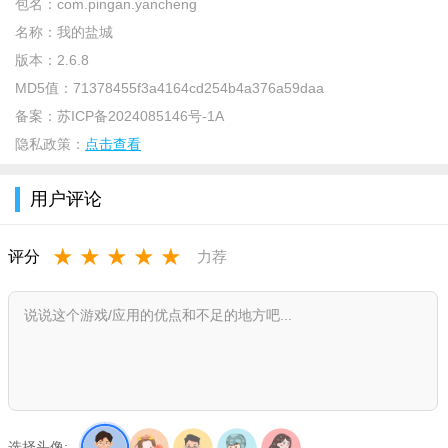
包名：
com.pingan.yancheng
名称：
我的盐城
版本：
2.6.8
MD5值：
71378455f3a4164cd254b4a376a59daa
备案：
苏ICP备2024085146号-1A
隐私政策：
点击查看
用户评论
软件介绍
我的盐城app为盐城市民提供各种服务，如政府事务、医疗保
★
★
★
★
★
评分
力荐
健、交通运输、社会保障、智慧教育、房地产服务、公共服务
等，使公民无需离家即可轻松处理各种政府事务和生活事务。
特色亮点
1、关注民生八大方面，高频生活服务全面接入。
2、11大部门集体入驻，政务服务轻松办理。
选择头像: