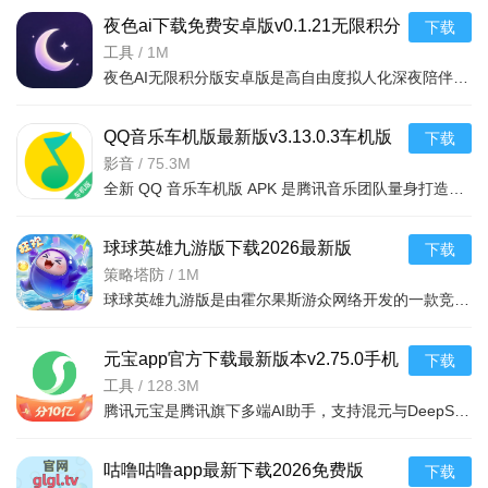
夜色ai下载免费安卓版v0.1.21无限积分
下载
版
工具
/
1M
夜色AI无限积分版安卓版是高自由度拟人化深夜陪伴AI对话软件，可定制专属角色（性格、形象），支持深夜倾诉
QQ音乐车机版最新版v3.13.0.3车机版
下载
影音
/
75.3M
全新 QQ 音乐车机版 APK 是腾讯音乐团队量身打造的专属车载播放器，针对车机大屏交互、车载音响深度优化，覆
球球英雄九游版下载2026最新版
下载
v1.10.24安卓版
策略塔防
/
1M
球球英雄九游版是由霍尔果斯游众网络开发的一款竞技塔防手游，玩家将扮演球球统领，收集并升级超40种技能各
元宝app官方下载最新版本v2.75.0手机
下载
版
工具
/
128.3M
腾讯元宝是腾讯旗下多端AI助手，支持混元与DeepSeek模型，覆盖腾讯生态。2026春节分10亿红包，预约登录领、
咕噜咕噜app最新下载2026免费版
下载
登录成功后，在应用主界面，点击疫情防控专区的图片。