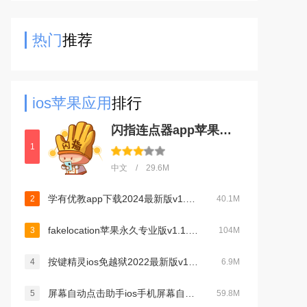
联网技术整合社会同城货运资源，解
决货主叫车难，司机闲置率
热门
推荐
ios苹果应用
排行
闪指连点器app苹果版ios下载2024最新免费版V3.1.9ios最新版
1
中文 / 29.6M
学有优教app下载2024最新版v1.9.7最新版
2
40.1M
fakelocation苹果永久专业版v1.1.0安卓最新官方版
3
104M
按键精灵ios免越狱2022最新版v1.7.2最新版
4
6.9M
屏幕自动点击助手ios手机屏幕自动点击助手v1.4苹果版
5
59.8M