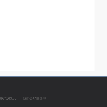
usu289@163.com，我们会尽快处理
号