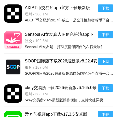
版)v1.3.10
新版
新安卓版
AIXBT币交易所app官方下载最新版
下载
安卓版
v6.165.0官方版
理财
/
388.1M
AIXBT币交易所2017年成立，是全球性加密货币平台，提供数百种币现货、杠杆、合约等交易及DeFi、NFT等生态服务。AI驱动市场情报追踪趋势，统一账户系统提升资金利用率。自研系统稳定，风控完善，全
Sensoul AI女友真人IP角色扮演app下
下载
载官方安卓版v1.0.2安卓最新版
社交
/
102.6M
Sensoul AI女友是主打深度情感陪伴的AI聊天软件，搭载情绪共鸣系统，精准感知情绪给出有温度回应。可选预设角色或自定义性格外观，AI会学习你的喜好。关联真实天气，有专属人生剧本，仿佛活在平行时空
SOOP国际版下载2026最新版v8.22.4安
下载
卓版
影音
/
157.0M
SOOP国际版2026最新版是源自韩国的综合直播平台，前身AfreecaTV，以高清低延迟为基础，覆盖LCK等独家电竞、KPOP、KBO赛事内容。支持5种语言+AI实时翻译，跨地域社交无障碍；双视图观
okey交易所下载2026最新版v6.165.0最
下载
新版
理财
/
388.1M
okey交易所2026最新版操作便捷，支持快捷买卖、自选交易及大宗交易；Web3功能丰富为亮点，可创建导入钱包、充值加密货币、浏览DApp并连接操作；交易需核实收款再放币，遇问题可申诉，助你安全高效管
爱奇艺视频app下载v17.3.5安卓版
下载