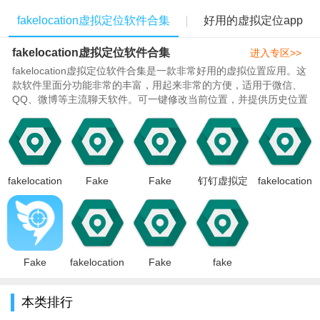
1、上班族、业务族---（签到打卡软件）想定位到哪里就那
fakelocation虚拟定位软件合集
好用的虚拟定位app
里！
2、微商---让你不再受地理位置的限制，让你的生意遍布世界
fakelocation虚拟定位软件合集
进入专区>>
各地！
fakelocation虚拟定位软件合集是一款非常好用的虚拟位置应用。这
款软件里面分功能非常的丰富，用起来非常的方便，适用于微信、
3、娱乐人群，通过微信给好友发送手机地理位置，让你的足
QQ、微博等主流聊天软件。可一键修改当前位置，并提供历史位置
分享功能。还支持路线模拟、位置模拟等，你还可以进行虚拟的打
迹遍布世界各地！
卡等等内容，289今天为你们带来了苹果版、最新版、中文版、破
解版等等内容，喜欢的朋友们快快下载体验吧。..
fakelocation
Fake
Fake
钉钉虚拟定
fakelocation
模拟打卡
Location专
Location官
位打卡修改
苹果永久专
app下载
业版去更新
方下载安卓
器（Fake
业版v1.1.0
2025最新安
中文版
2022最新版
Location）
安卓最新官
卓版v1.3.10
v1.3.5安卓
v1.3.10最新
官方下载
方版
最新安
最新版
版
2025安卓最
Fake
fakelocation
Fake
fake
新版v
Location(钉
修改定位
Location
location2021
钉打卡改位
2023最新免
app破解安
最新永久免
本类排行
置神器免费
费版v1.3.10
卓2021专业
费专业版
安卓
安卓最新版
版v1.3.10最
v1.3.10 最