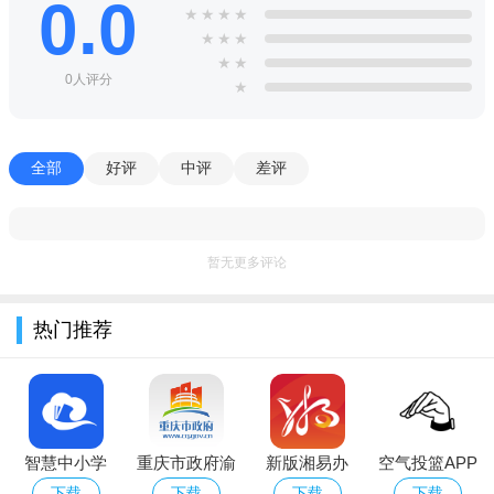
0.0
fakelocation苹果永久专业版亮点
★
★
★
★
★
★
★
1、您可以将该地点发送给好友，或朋友圈，或者查看附近的
★
★
人,或者向好友发送实时位置。
0人评分
★
2、用户确定坐标后，选择前往该坐标，然后登陆您的微信、
qq等，然后您登录的账号即定位到您选择的坐标位置。
全部
好评
中评
差评
3、软件包含：智能搜索功能、收藏地址功能。
暂无更多评论
热门推荐
智慧中小学
重庆市政府渝
新版湘易办
空气投篮APP
(国家中小学
快办app下载
app下载苹果
最新官方版
下载
下载
下载
下载