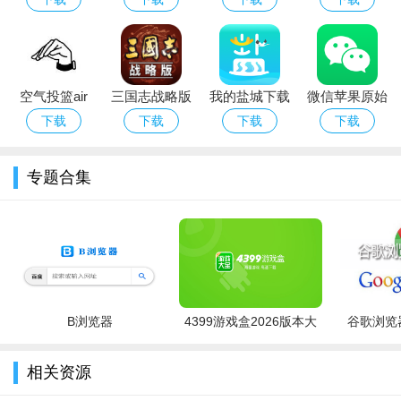
智慧教育平
苹果版
手机版
台)app下载最
新ios版
空气投篮air
三国志战略版
我的盐城下载
微信苹果原始
shot下载2026
变态版ios
苹果手机app
版（可虚拟支
下载
下载
下载
下载
最新版
付）
专题合集
B浏览器
4399游戏盒2026版本大
谷歌浏览器
全
fakelocation苹果永久专业版适用人群
相关资源