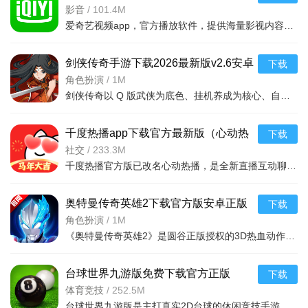
影音
/
101.4M
爱奇艺视频app，官方播放软件，提供海量影视内容与多样视频栏目，涵盖电影、电视剧、综艺、动漫等。亮点在于高清流畅播放体验及个性化推荐，满足不同用户需求。功能包括全面分类、每日更新、作者直播、运势日签等
剑侠传奇手游下载2026最新版v2.6安卓
下载
版
角色扮演
/
1M
剑侠传奇以 Q 版武侠为底色、挂机养成为核心、自由剧情与策略对抗为特色，打造轻松自由、乐趣十足的江湖体验，是休闲武侠玩家的绝佳选择。
千度热播app下载官方最新版（心动热
下载
播）v9.9.44安卓最新版
社交
/
233.3M
千度热播官方版已改名心动热播，是全新直播互动聊天平台。这里有众多高颜值才艺主播，板块栏目丰富；支持弹幕私信畅聊、短视频看主播日常、同城交友，离线下载可回放；实时互动、热门榜单、激情PK等亮点，操作简便
奥特曼传奇英雄2下载官方版安卓正版
下载
手游v3.1.0最新版
角色扮演
/
1M
《奥特曼传奇英雄2》是圆谷正版授权的3D热血动作格斗手游，集结全世代奥特英雄与经典怪兽，融合爽快格斗、深度养成与多元玩法。正版还原剧情技能，次世代画质视听炸裂，更有联机竞技、福利丰厚，是奥特粉丝与动作
台球世界九游版免费下载官方正版
下载
v6.79002安卓版
体育竞技
/
252.5M
台球世界九游版是主打真实2D台球的休闲竞技手游，融合多元对战、花式解谜与全球联机，搭配九游专属福利。操作简单易上手，全球实时切磋，球杆养成助力战力。含竞技赛、单机练习等玩法，解锁进阶技巧，畅享纯粹台球