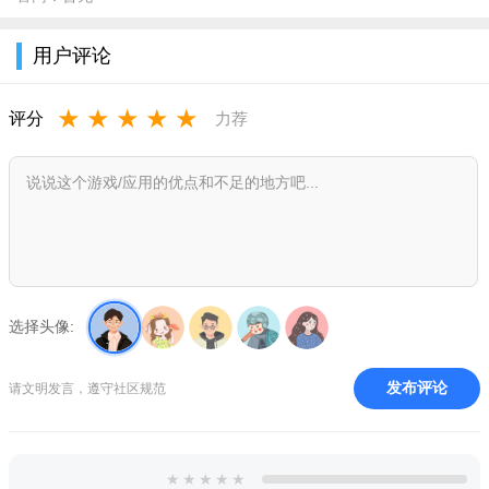
伪装位置（支持全球定位），让你随心所欲的改变手机地理
用户评论
位置！
适用于微信、微博、打卡签到应用、定位考勤应用等。
★
★
★
★
★
评分
力荐
fake location专业版可以在软件上修改位置信息，让您足不出
户便能游遍全世界，始于GPS定位，基于百度地图，只为追求更
确切的虚拟位置信息，更专业，更安全的微信定位助手。 你心有
多大，定位就可以有多远。
fakelocation苹果永久专业版功能
1、适用于微信、微博、打卡签到应用、定位考勤应用等。
选择头像:
2、本产品集成了新版百度地图，实现多种实用功能，帮助用
户筛选坐标。
发布评论
请文明发言，遵守社区规范
3、fake location专业版，可以帮助微信用户修改位置信息，
定位到任何一个角落，实现足不出户，游遍全世界。
★
★
★
★
★