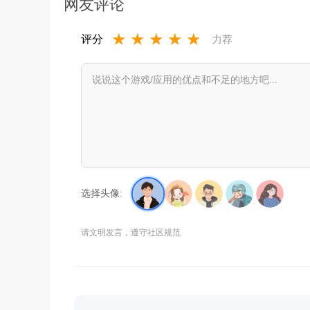
网友评论
★
★
★
★
★
评分
力荐
选择头像:
请文明发言，遵守社区规范