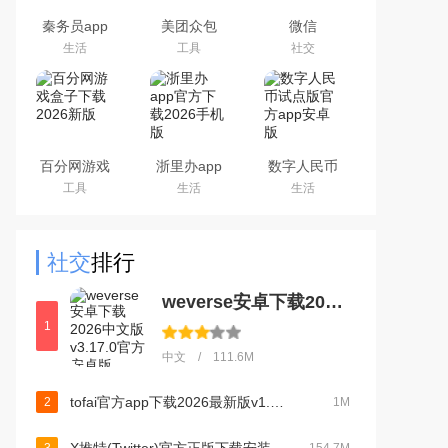
秦务员app
美团众包
微信
下载2026最
WeChat
生活
工具
社交
新版
百分网游戏
浙里办app
数字人民币
盒子下载
官方下载
试点版官方
工具
生活
生活
2026新版
2026手机版
app安卓版
社交
排行
weverse安卓下载2026中文版v3.17.0官方安卓版
1
中文 / 111.6M
tofai官方app下载2026最新版v1.3.9最新免费版
2
1M