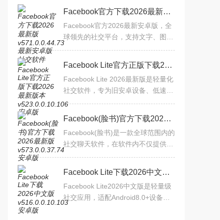
Facebook官方下载2026最新版v571.0.0.44.73最新安卓版社交软件
Facebook官方2026最新安卓版，全
球领先的社交平台，支持文字、图
片、视频分享，好友动态推送，群组
讨论，直播互动，帮助用户随时随地
Facebook Lite官方正版下载2026最新版本v523.0.0.10.106安卓版
与家人朋友保持紧密联系，发
Facebook Lite 2026最新版是轻量化
社交软件，专为旧安卓设备、低速网
络或流量有限用户设计。占用空间
小、资源消耗低，保留90%+核心功
Facebook(脸书)官方下载2026最新版v573.0.0.37.74安卓版
能，界面精简操作便捷。支持
Facebook(脸书)是一款全球范围内的
社交聊天软件，在软件内不仅提供基
础的社交互动功能，还整合资讯推
送、内容创作、跨平台联动等服务，
Facebook Lite下载2026中文版v516.0.0.10.103安卓版
用户可通过软件分享生活、
Facebook Lite2026中文版是轻量级
社交应用，适配Android8.0+设备，
省流量且界面友好，慢网（2G/3G）