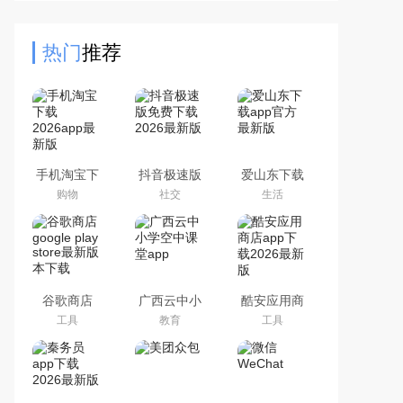
也稳定运行。亮点含Marketplace淘
好物、定制动态消息、短视频
热门
推荐
手机淘宝下
抖音极速版
爱山东下载
载2026app
免费下载
app官方最
购物
社交
生活
最新版
2026最新版
新版
谷歌商店
广西云中小
酷安应用商
google play
学空中课堂
店app下载
工具
教育
工具
store最新版
app
2026最新版
本下载