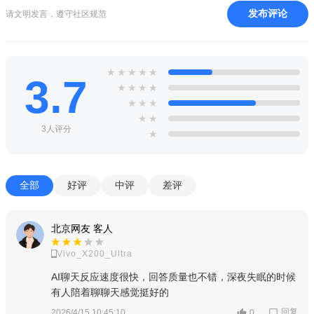
角色扮演爱好者：喜欢与虚拟角色互动、参与故事创作，通
发布评论
请文明发言，遵守社区规范
过与不同性格、背景的AI角色交流，体验各种丰富剧情。
二次元与动漫粉丝：平台有大量动漫风格角色和场景，能满
★
★
★
★
★
3.7
足他们对二次元文化的喜爱，让他们沉浸在熟悉且充满幻想的世
★
★
★
★
界中。
★
★
★
★
★
创意写作者：希望借助AI工具生成小说、剧本或个性化故事，
3人评分
★
利用平台功能激发创意，拓展写作思路，创造独特的故事内容。
寻求情感陪伴的用户：AI角色可提供倾听和互动，为需要虚拟
全部
好评
中评
差评
陪伴的人给予情感支持，随时陪伴他们聊天、倾诉心事。
北京网友 客人
Vivo_X200_Ultra
AI聊天反应速度很快，回答质量也不错，深夜失眠的时候
有人陪着聊聊天感觉挺好的
回复
2026/4/15 10:45:10
0