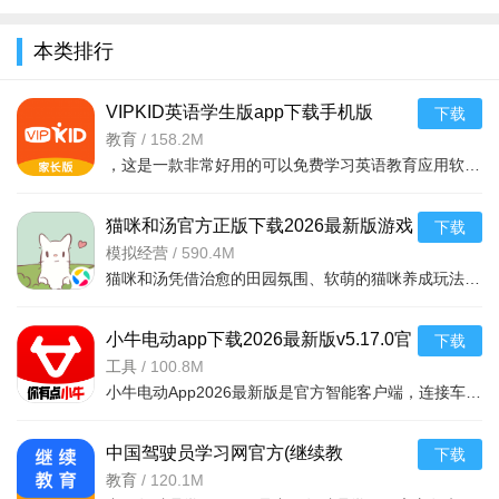
制版下载安
app下载
方下载安卓
卓免费版
2026最新版
免费版
本类排行
v1.0安卓免
v1.3.9最新
v3.0.0免费
费
免费
安卓版
VIPKID英语学生版app下载手机版
下载
v5.2.9安卓版
教育
/
158.2M
，这是一款非常好用的可以免费学习英语教育应用软件工具，用户可以在这里看到
猫咪和汤官方正版下载2026最新版游戏
下载
v4.26.0安卓版
模拟经营
/
590.4M
猫咪和汤凭借治愈的田园氛围、软萌的猫咪养成玩法与轻松的休闲体验，成为一款兼具治愈感与趣味性的经典萌系
小牛电动app下载2026最新版v5.17.0官
下载
方版
工具
/
100.8M
小牛电动App2026最新版是官方智能客户端，连接车辆可查车况、安防定位、远程操控。全流程服务覆盖收车用车，
中国驾驶员学习网官方(继续教
下载
育)appV2.8.95安卓版
教育
/
120.1M