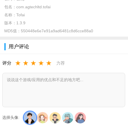
包名：
com.agtechltd.tofai
软件特色：
名称：
Tofai
1、AI聊天互动：核心功能是支持用户与AI角色进行文字聊
版本：
1.3.9
天，交流内容不受限制，AI会根据角色设定和过往对话做出符合
MD5值：
550448e6e7e91a9ad6481c8d6cce88a0
逻辑的回应；支持语音播放功能，AI可将文字回复转化为语音，
且音色可自定义，满足用户对声音风格的个性化需求。
用户评论
2、智能体创建与管理：用户可免费创建多个智能体（最多80
个），通过设置形象、性格、关系等参数，打造专属聊天伙伴；
★
★
★
★
★
评分
力荐
可对已创建的智能体进行编辑、删除等管理操作，灵活调整聊天
对象的属性。
3、图片识别与辅助功能：支持发送图片，AI具备图片识别能
力，能结合图片内容展开对话，增强互动的丰富性；提供钻石奖
励机制，用户可通过签到、输入邀请码等方式获取钻石，可能用
于解锁部分进阶功能。
选择头像:
软件优势：