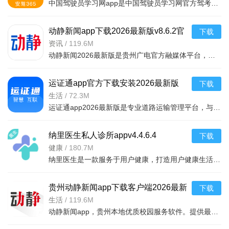
中国驾驶员学习网app是中国驾驶员学习网官方驾考题库平台，提供2019最新网约车考试题库、驾考题库、全真模拟
动静新闻app下载2026最新版v8.6.2官
下载
方版
资讯
/
119.6M
动静新闻2026最新版是贵州广电官方融媒体平台，整合本土多源信息，以图文音视频呈现时政民生内容。搭建政企
运证通app官方下载安装2026最新版
下载
v3.0.3官方版
生活
/
72.3M
运证通app2026最新版是专业道路运输管理平台，与全国运政系统数据对接协同。支持道路运输证等三类电子证照在
纳里医生私人诊所appv4.4.6.4
下载
健康
/
180.7M
纳里医生是一款服务于用户健康，打造用户健康生活的移动app。是用户没得私人云诊所。与医生实时交流，让他们
贵州动静新闻app下载客户端2026最新
下载
版v8.6.2官方最新安卓版
生活
/
119.6M
动静新闻app，贵州本地优质校园服务软件。提供最新本土新闻、生活便民服务及教育资源，包括空中课堂直播学习