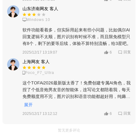
山东济南网友 客人
Windows 10
软件功能看着多，但实际用起来有些小问题，比如偶尔AI
回复逻辑不太顺，图片识别有时候不准，而且限免模型只
有8个，剩下的要等后续，体验不算特别流畅，给3星吧。
回复
2025/12/17 13:19:07
6
上海网友 客人
Poco_F7_Ultra
这个TOFAi2026最新版太香了！免费创建专属AI角色，我
捏了个低音炮男友音的智能体，连写论文都陪着我，每天
免费额度用不完，图片识别和语音功能都超好用，纯薅羊
毛不花钱，比之前玩的所有AI聊天软件都强，必须5星！
展开
回复
2025/12/17 13:12:12
6
暂无更多评论