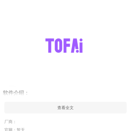
软件介绍：
用户可以通过这款软件与不同类型的ai聊天，你的每一句话对
查看全文
方都可以接的上，让你没有任何的负担，可以自由倾诉烦恼，并
且还可以回答你的问题，还支持语音聊天，多种音色可以选
厂商：
择。
官网：
暂无