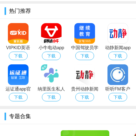
热门推荐
软件亮点：
除了实用问答，软件还具有一定的闲聊能力，可以为用户提
供有趣、轻松的对话体验，缓解用户的压力
VIPKID英语
小牛电动app
中国驾驶员学
动静新闻app
可以满足大家不同场景下的使用需求
学生版app下
下载2026最新
习网官方(继
下载2026最新
下载
下载
下载
下载
聊天功能丰富，大家可以根据喜好选择不同的聊天对象
载手机版
版
续教育)app
版
还能为您提供更多的建议，不管是生活或者是工作上的
软件说明：
运证通app官
纳里医生私人
贵州动静新闻
听听FM客户
谁懂啊！这个AI聊天软件让我戒掉了短视频
方下载安装
诊所app
app下载客户
端
下载
下载
下载
下载
2026最新版
端2026最新版
姐妹们！今天两点要上线的#TOFAi真的杀疯了
专题合集
作为AI聊天深度用户，玩过十几款软件
tofAI是我玩过最好玩的AI聊天软件没有之一！