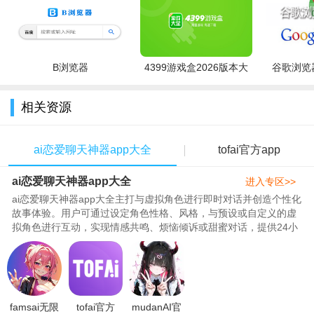
12个模型任选（目前8个限免）
每天近千条免费额度（根本用不完）
B浏览器
4399游戏盒2026版本大
谷歌浏览器
永久记忆+角色设定5000字（深度对话党狂喜）
全
语音播放+图片识别（功能多到离谱）
相关资源
最绝的是音色自定义！我调了个低音炮男友音
现在连麦写论文都不想关掉它
ai恋爱聊天神器app大全
tofai官方app
重点：目前不支持充值！纯免费薅羊毛！
ai恋爱聊天神器app大全
进入专区>>
ai恋爱聊天神器app大全主打与虚拟角色进行即时对话并创造个性化
官方说后续可能调整，趁现在快冲
故事体验。用户可通过设定角色性格、风格，与预设或自定义的虚
拟角色进行互动，实现情感共鸣、烦恼倾诉或甜蜜对话，提供24小
时情感支持，用户可随时与角..
famsai无限
tofai官方
mudanAI官