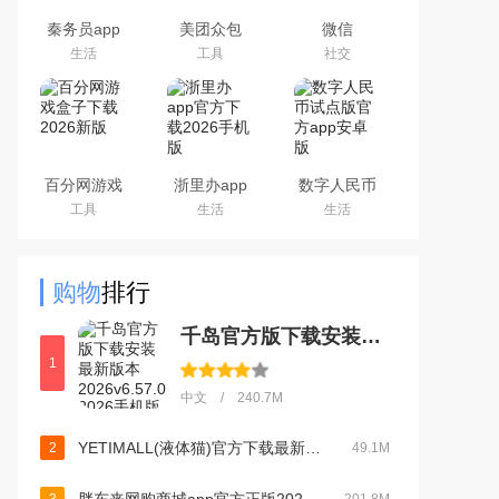
秦务员app
美团众包
微信
下载2026最
WeChat
生活
工具
社交
新版
百分网游戏
浙里办app
数字人民币
盒子下载
官方下载
试点版官方
工具
生活
生活
2026新版
2026手机版
app安卓版
购物
排行
千岛官方版下载安装最新版本2026v6.57.0 2026手机版
1
中文 / 240.7M
YETIMALL(液体猫)官方下载最新版2026v1.8.6安卓版
2
49.1M