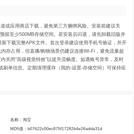
官方渠道或应用商店下载，避免第三方捆绑风险。安装前建议关
并预留至少500MB存储空间。若安装后闪退，请先卸载旧版并
重新下载完整APK文件。首次登录建议使用手机号验证，并开
化内存占用，但直播/购物场景仍建议连接Wi-Fi，避免流量超
内关闭“高级视觉特效”以提升流畅度。如遇账号异常，及时
充或刷单信息。定期清理缓存（我的-设置-存储空间）可保持应
名称：
淘宝
MD5值：
b07622c00ec875f17282b4e26adda31d