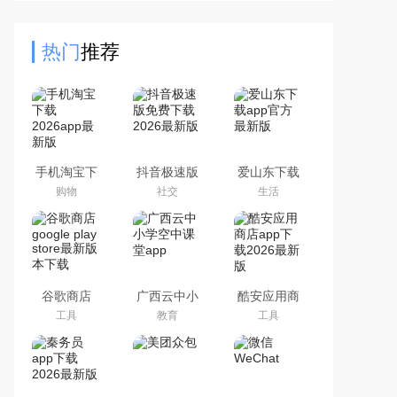
户更好的办税服务体验。有需要的就
来下载吧！
热门
推荐
手机淘宝下
抖音极速版
爱山东下载
载2026app
免费下载
app官方最
购物
社交
生活
最新版
2026最新版
新版
谷歌商店
广西云中小
酷安应用商
google play
学空中课堂
店app下载
工具
教育
工具
store最新版
app
2026最新版
本下载