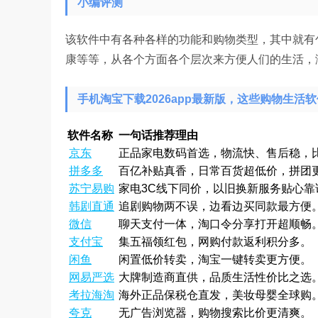
小编评测
该软件中有各种各样的功能和购物类型，其中就有
康等等，从各个方面各个层次来方便人们的生活，
手机淘宝下载2026app最新版，这些购物生活
软件名称
一句话推荐理由
京东
正品家电数码首选，物流快、售后稳，
拼多多
百亿补贴真香，日常百货超低价，拼团
苏宁易购
家电3C线下同价，以旧换新服务贴心靠
韩剧直通
追剧购物两不误，边看边买同款最方便
微信
聊天支付一体，淘口令分享打开超顺畅
支付宝
集五福领红包，网购付款返利积分多。
闲鱼
闲置低价转卖，淘宝一键转卖更方便。
网易严选
大牌制造商直供，品质生活性价比之选
考拉海淘
海外正品保税仓直发，美妆母婴全球购
夸克
无广告浏览器，购物搜索比价更清爽。