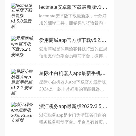
lectmate安卓版下载最新版v1.5.0最新版
lectmate安卓版下载最新版，十分好
用的翻译工具，能够实时将语音内容
转换为文字，并支持高精度的同声翻
译功能。这一特点使得用户能够迅速
爱用商城app官方版下载v5.2.0安卓版
获取语音信息，并将其转
爱用商城是深圳洽客科技打造的正规
信用支付分期会员电商平台，微博品
牌保障。亮点含浪花黑卡可绑微信支
付宝消费，极速借款3分钟到账。功
星际小白机器人app最新手机版v1.2.2 安卓版
能有分期购物（0首付12期
星际小白机器人app下载官方最新版
2024是一款非常好用的智能机器人
软件，用户通过软件可以直接连接机
器人，实现机器人遥控、故事点播、
浙江税务app最新版2025v3.5.5安卓版
语音识别、智慧编程、对话训
浙江税务app是专门为浙江省打造的
税务服务移动平台。平台具有首页、
办税、服务、我的等功能，可以给用