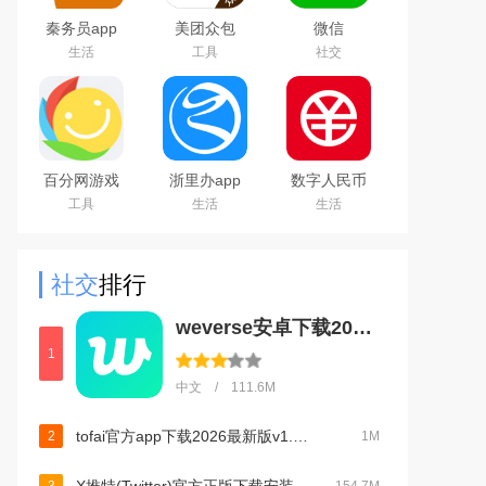
秦务员app
美团众包
微信
下载2026最
WeChat
生活
工具
社交
新版
百分网游戏
浙里办app
数字人民币
盒子下载
官方下载
试点版官方
工具
生活
生活
2026新版
2026手机版
app安卓版
社交
排行
weverse安卓下载2026中文版v3.17.0官方安卓版
1
中文 / 111.6M
tofai官方app下载2026最新版v1.3.9最新免费版
2
1M