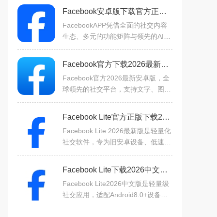
Facebook安卓版下载官方正版社交软件v572.0.0.38.71最新版
FacebookAPP凭借全面的社交内容
生态、多元的功能矩阵与领先的AI及
跨平台能力，构建起覆盖社交、内
容、交易、服务的一体化数字生活空
Facebook官方下载2026最新版v571.0.0.44.73最新安卓版社交软件
间。无论是维系亲友关系、拓展
Facebook官方2026最新安卓版，全
球领先的社交平台，支持文字、图
片、视频分享，好友动态推送，群组
讨论，直播互动，帮助用户随时随地
Facebook Lite官方正版下载2026最新版本v523.0.0.10.106安卓版
与家人朋友保持紧密联系，发
Facebook Lite 2026最新版是轻量化
社交软件，专为旧安卓设备、低速网
络或流量有限用户设计。占用空间
小、资源消耗低，保留90%+核心功
Facebook Lite下载2026中文版v516.0.0.10.103安卓版
能，界面精简操作便捷。支持
Facebook Lite2026中文版是轻量级
社交应用，适配Android8.0+设备，
省流量且界面友好，慢网（2G/3G）