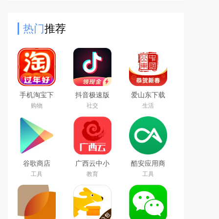
也稳定运行。亮点含Marketplace淘
好物、定制动态消息、短视频
热门
推荐
手机淘宝下
抖音极速版
爱山东下载
载2026app
免费下载
app官方最
购物
社交
生活
最新版
2026最新版
新版
谷歌商店
广西云中小
酷安应用商
google play
学空中课堂
店app下载
工具
教育
工具
store最新版
app
2026最新版
本下载