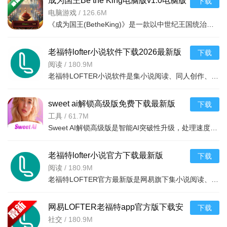
成为国王Be the King电脑版v1.0电脑版
下载
电脑游戏
/
126.6M
《成为国王(BetheKing)》是一款以中世纪王国统治为背景的策略模拟游戏。玩家将扮演一位新晋国王，从零开始建
老福特lofter小说软件下载2026最新版
下载
8.3.60 2026小说阅读手机版
阅读
/
180.9M
老福特LOFTER小说软件是集小说阅读、同人创作、社区交流于一体的综合性阅读平台。提供海量热门小说、同人作
sweet ai解锁高级版免费下载最新版
下载
v1.8.8安卓免费版
工具
/
61.7M
Sweet AI解锁高级版是智能AI突破性升级，处理速度快且响应精准。支持个性化定制专属AI角色（人设、外观等）
老福特lofter小说官方下载最新版
下载
v8.3.60 2026手机版小说阅读
阅读
/
180.9M
老福特LOFTER官方最新版是网易旗下集小说阅读、同人创作与社交分享于一体的综合性平台。汇聚海量原创小说、
网易LOFTER老福特app官方版下载安
下载
装8.3.60 2026手机版
社交
/
180.9M