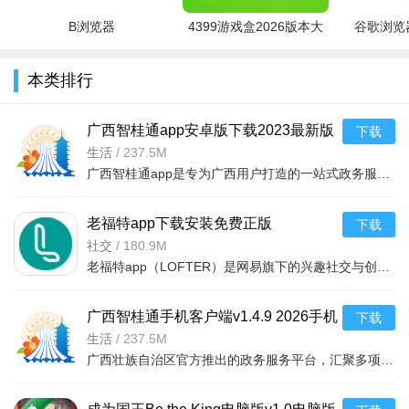
B浏览器
4399游戏盒2026版本大
谷歌浏览器
全
本类排行
广西智桂通app安卓版下载2023最新版
下载
1.4.92026手机版
生活
/
237.5M
广西智桂通app是专为广西用户打造的一站式政务服务平台，整合政务服务、便民服务、生活缴费、交通出行、医疗
然后点击右上角的加号（+），输入需要屏蔽的标签并添加即
可。
老福特app下载安装免费正版
下载
2026v8.3.60 2026手机版
社交
/
180.9M
老福特app（LOFTER）是网易旗下的兴趣社交与创作平台，聚合大量同人小说、漫画、摄影及原创内容。用户可以关
广西智桂通手机客户端v1.4.9 2026手机
下载
版
生活
/
237.5M
广西壮族自治区官方推出的政务服务平台，汇聚多项政务服务、便民应用与公共服务功能