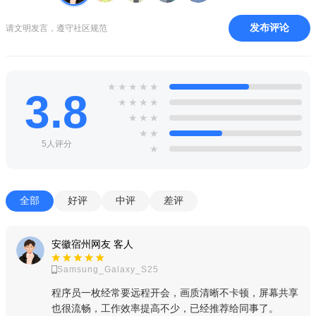
发布评论
请文明发言，遵守社区规范
★
★
★
★
★
3.8
★
★
★
★
★
★
★
★
★
5人评分
★
全部
好评
中评
差评
安徽宿州网友 客人
Samsung_Galaxy_S25
程序员一枚经常要远程开会，画质清晰不卡顿，屏幕共享
也很流畅，工作效率提高不少，已经推荐给同事了。