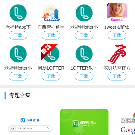
老福特app下
广西智桂通手
老福特lofter小
sweet ai解锁
载安装免费正
机客户端
说软件下载
高级版免费下
下载
下载
下载
下载
版2026
2026最新版
载最新版
老福特lofter小
网易LOFTER
LOFTER乐乎
深圳航空官方
说官方下载最
老福特app官
app
版app
下载
下载
下载
下载
新版
方版下载安装
专题合集