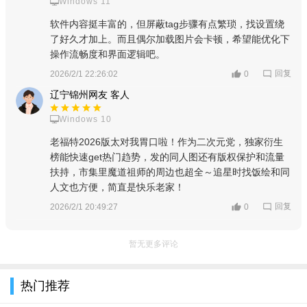
Windows 11
软件内容挺丰富的，但屏蔽tag步骤有点繁琐，找设置绕
了好久才加上。而且偶尔加载图片会卡顿，希望能优化下
操作流畅度和界面逻辑吧。
回复
2026/2/1 22:26:02
0
辽宁锦州网友 客人
Windows 10
老福特2026版太对我胃口啦！作为二次元党，独家衍生
榜能快速get热门趋势，发的同人图还有版权保护和流量
扶持，市集里魔道祖师的周边也超全～追星时找饭绘和同
人文也方便，简直是快乐老家！
回复
2026/2/1 20:49:27
0
暂无更多评论
选择“标签屏蔽管理”
热门推荐