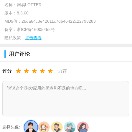
名称：
网易LOFTER
版本：
8.3.60
MD5值：
2bda64c3e42611c7d646422c22793283
备案：
浙ICP备16005458号
隐私政策：
点击查看
用户评论
★
★
★
★
★
评分
力荐
在个人中心页面，点击右上角的设置图标。
选择头像: