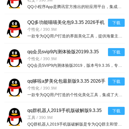
社交
/
390.9M
QQ小程序App是腾讯官方推出的轻应用平台，集成在QQ客户端中，无需下载安装即可使用各类生活服务、娱乐游戏、
QQ多功能喵喵美化包9.3.35 2026手机
下载
美化版
个性化
/
390.9M
一款专为QQ用户打造的界面美化工具，提供海量主题、气泡、字体、挂件等个性化资源。支
qq会员svip9内测体验版20199.3.35
下载
2026手机版
个性化
/
390.9M
QQ会员SVIP9内测体验版2019，版本号9.3.35，专为追求极致社交体验的用户打造。本版本提供全新会员等级体系，
qq哆啦a梦美化包最新版9.3.35 2026手
下载
机版
个性化
/
390.9M
一款专为QQ用户打造的个性化美化工具，集成了大量哆啦A梦主题元素，包括聊天背景、
qq群机器人2019手机版破解版9.3.35
下载
2026手机版
工具
/
390.9M
QQ群机器人2019手机版破解版是专为QQ群主和管理员打造的智能群管理工具。软件集成了自动回复、关键词触发、