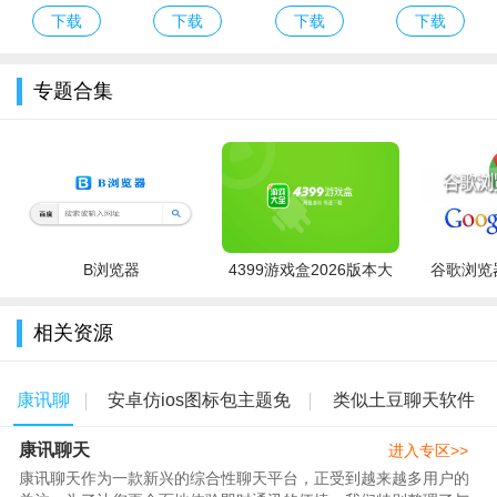
美化包
喵美化包
内测体验版
下载
下载
下载
下载
2019
专题合集
B浏览器
4399游戏盒2026版本大
谷歌浏览器
全
相关资源
康讯聊
安卓仿ios图标包主题免
类似土豆聊天软件
康讯聊天
天
费下载
的app
进入专区>>
康讯聊天作为一款新兴的综合性聊天平台，正受到越来越多用户的