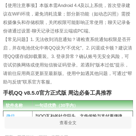
【使用注意事项】本版本需Android 4.4及以上系统，首次登录建
议在WiFi环境，避免消耗流量；部分新功能（如动态闪照）需授
权摄像头和存储权限，关闭权限可能影响正常使用；聊天记录备
份请通过设置-聊天记录迁移至云端或PC端。
【常见问题】1. 无法收到消息通知？请检查系统通知权限是否开
启，并在电池优化中将QQ设为“不优化”。2. 闪退或卡顿？建议清
理QQ缓存或卸载重装。3. 登录异常？确认账号无安全风险，可
尝试切换网络或使用短信验证码登录。若遇到“版本过低”提示，
请前往应用商店更新至最新版。使用中如遇其他问题，可通过“帮
助与反馈”联系官方客服。
手机QQ v8.5.0官方正式版 周边必备工具推荐
软件名称
一句话优势（30字内）
微信
与QQ互补的社交巨头，文件传输与支付更便捷。
查看全文
抖音
短视频热门平台，分享生活瞬间，娱乐性极强。