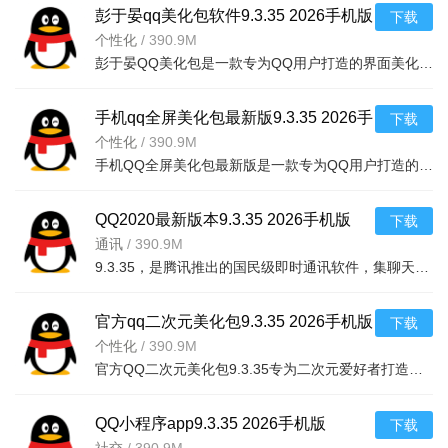
彭于晏qq美化包软件9.3.35 2026手机版
下载
个性化
/
390.9M
彭于晏QQ美化包是一款专为QQ用户打造的界面美化工具，提供海量主题、皮肤、气泡和聊天背景，一键应用即可轻
手机qq全屏美化包最新版9.3.35 2026手
下载
机版
个性化
/
390.9M
手机QQ全屏美化包最新版是一款专为QQ用户打造的全屏美化工具，版本号9.3.35，支持自定义聊天背景、动态壁纸
QQ2020最新版本9.3.35 2026手机版
下载
通讯
/
390.9M
9.3.35，是腾讯推出的国民级即时通讯软件，集聊天、视频通话、文件传输、群聊、空间动态、支
官方qq二次元美化包9.3.35 2026手机版
下载
二次元美化包
个性化
/
390.9M
官方QQ二次元美化包9.3.35专为二次元爱好者打造，提供海量高清动漫壁纸、个性主题皮肤、聊天气泡及字体装扮
QQ小程序app9.3.35 2026手机版
下载