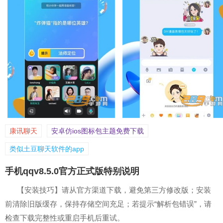
康讯聊天
安卓仿ios图标包主题免费下载
类似土豆聊天软件的app
手机qqv8.5.0官方正式版特别说明
【安装技巧】请从官方渠道下载，避免第三方修改版；安装
前清除旧版缓存，保持存储空间充足；若提示“解析包错误”，请
检查下载完整性或重启手机后重试。