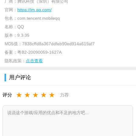
厂商：
百度网盘
腾讯科技（深圳）有限公司
超大云存储空间，备份QQ聊天文件与照片。
官网：
https://im.qq.com/
手机办公利器，直接打开QQ接收的文档。
WPS Office
包名：
com.tencent.mobileqq
谷歌浏览器
快速稳定，同步QQ链接跳转网页无压力。
名称：
QQ
美团
吃喝玩乐一站式，分享给QQ好友超方便。
版本：
9.3.35
MD5值：
网易云音乐
7838cffd8a367ddfeb90ed914a619af7
海量歌单，一键分享歌曲到QQ空间。
备案：
粤B2-20090059-1627A
快手
记录生活点滴，与QQ好友互动短视频。
隐私政策：
点击查看
手机qqv8.5.0官方正式版特别说明
本版本为官方正式版，安装前请确认手机系统为Android 5.0或
用户评论
iOS 11以上，并预留至少500MB存储空间。安装时若提示“未知来
源”，请在设置中开启“允许安装未知应用”权限；若覆盖安装失
★
★
★
★
★
评分
力荐
败，建议先卸载旧版再安装，但务必提前备份聊天记录（设置→
聊天记录迁移）。常见问题：登录异常时请检查网络或重启应
用；闪退可尝试清除缓存（设置→存储→清理）。使用注意：本
版支持深色模式与手势密码，建议在“设置→安全”中开启双重验
证。视频通话时耗电较快，建议连接WiFi并关闭后台高耗电应