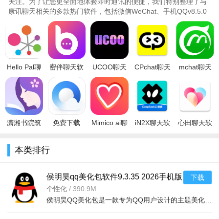
关注。为了让您更全面地体验即时通讯的便捷，我们特别整理了与
康讯聊天相关的多款热门软件，包括微信WeChat、手机QQv8.5.0
官方正式版、免费下载2026最新..
Hello Pal聊
密伴聊天软
UCOO聊天
CPchat聊天
mchat聊天
天软件国际
件2024最新
软件安卓官
软件官方最
软件安卓下
版官方最新
版v1.5.0 免
方手机版
新版
载2.9.4 官
版本v7.5.
费版
v2.4.0安卓
2024v2.4.3
方版
版
安卓版
潇湘书院筑
免费下载
Mimico ai聊
iN2X聊天软
心田聊天软
梦岛ai聊天
2026最新版
天软件2025
件下载2025
件官方最新
软件安卓手
手机QQ浏
最新版下载
最新版
版v1.31.0
本类排行
机版v2.2.9
览器
v2.4.74安
v2.1.0安卓
安卓版
v20.4.7.70
版
侯明昊qq美化包软件9.3.35 2026手机版
下载
个性化
/
390.9M
侯明昊QQ美化包是一款专为QQ用户设计的主题美化工具，提供海量侯明昊专属皮肤、气泡、挂件等资源，支持一键