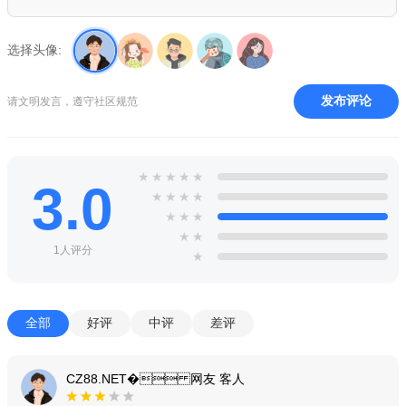
用。若遇消息延迟，请关闭省电模式或允许QQ自启动。安装包
约180MB，请通过官方渠道下载，避免第三方修改版导致账号风
选择头像:
险。首次启动建议完成新手引导，并定期更新至最新版本以获取
安全补丁。
发布评论
请文明发言，遵守社区规范
★
★
★
★
★
3.0
★
★
★
★
★
★
★
★
★
1人评分
★
全部
好评
中评
差评
CZ88.NET� 网友 客人