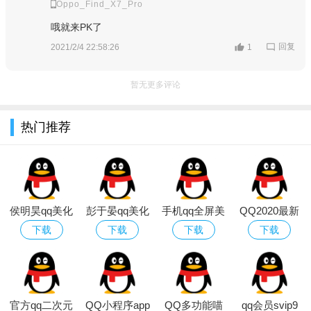
Oppo_Find_X7_Pro
哦就来PK了
回复
2021/2/4 22:58:26
1
暂无更多评论
热门推荐
侯明昊qq美化
彭于晏qq美化
手机qq全屏美
QQ2020最新
包软件
包软件
化包最新版
版本
下载
下载
下载
下载
官方qq二次元
QQ小程序app
QQ多功能喵
qq会员svip9