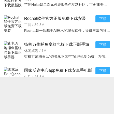
芋泥Neko是二次元AI虚拟角色互动社区，可创建专属OC，AI驱动沉浸对话，支持语音文字互动。含画师约稿、社区
Rochat软件官方正版免费下载安装
下载
v2.3.13安卓版
工具
/
39.3M
Rochat是一款基于AI技术的聊天软件，提供丰富的预设及自定义AI角色互动体验，支持无限制词聊天和个性化智能
街机万炮捕鱼赢红包版下载正版手游
下载
v1.0.3联想版
休闲桌游
/
1M
街机万炮捕鱼以“炮弹永不落空”物理机制为核、万倍火力与四人同屏竞技为翼，在3D深海画卷中完美复刻街机厅
国家反诈中心app免费下载安卓手机版
下载
v2.0.25安卓版
生活
/
45.5M
国家反诈中心APP以“权威反诈资源内容为核心、全流程防护功能为支撑、全民协同体验为亮点”，用官方案例与政
网站地图
返回首页
Copyright © 2012-2026 289手游网 289.com