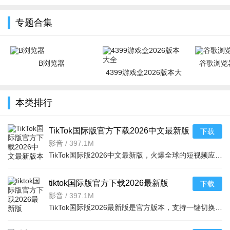
下载最新版
载安装
安卓手机版
版
专题合集
B浏览器
谷歌浏览器
4399游戏盒2026版本大
全
本类排行
TikTok国际版官方下载2026中文最新版
下载
本v45.2.3最新官方安卓版
影音
/
397.1M
TikTok国际版2026中文最新版，火爆全球的短视频应用，支持创建、编辑、共享视频，记录生活点滴。汇聚国内外
tiktok国际版官方下载2026最新版
下载
v45.2.3安卓版
影音
/
397.1M
TikTok国际版2026最新版是官方版本，支持一键切换电视大屏模式，同步手机热门内容。无广告、安装包小，国内