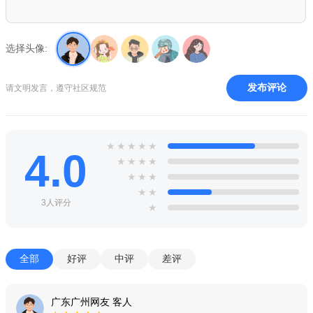
选择头像:
发布评论
请文明发言，遵守社区规范
★
★
★
★
★
4.0
★
★
★
★
★
★
★
★
★
3人评分
★
全部
好评
中评
差评
广东广州网友 客人