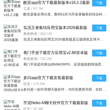
酷安app官方下载最新版本v16.2.2最新
下载
版
工具
/
97.7M
酷安是集应用分发、数码社区与开发者服务的综合科技平台，构建完整生态闭环。支持HDR图片/LivePhoto分享，数
实况王者集结应用宝版本2026最新版
下载
v6.1.3安卓版本
角色扮演
/
354.1M
实况王者集结应用宝2026最新版是正版授权足球卡牌策略手游，收录梅西C罗等千余名实名球星，3D动态赛事配中文
蜀门手游下载官方应用宝v2.86安卓版
下载
角色扮演
/
732.2M
蜀门手游是经典仙侠MMORPG，还原端游剧情场景。自由交易、万人城战热血刺激，仙侣兄弟实时语音共闯江湖；百
多闪app官方下载安装最新版
下载
2026v38.8.0最新版
社交
/
174.5M
多闪是一款抖音聊天版软件，与抖音紧密关联，在软件内可以和抖音好友聊天互动、分享日常动态，还可浏览他人
芋泥Neko AI聊天软件官方下载最新版
下载
v1.2.84最新版
社交
/
32.3M