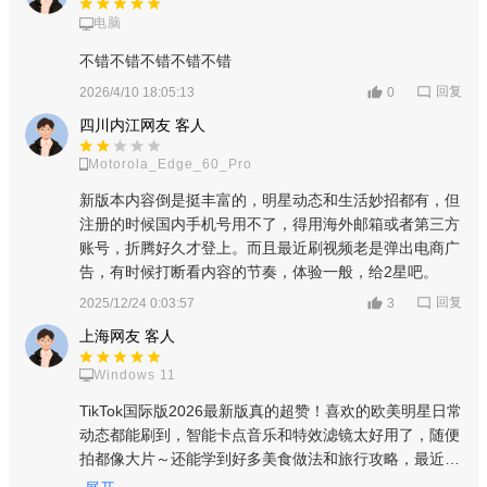
电脑
不错不错不错不错不错
回复
2026/4/10 18:05:13
0
四川内江网友 客人
Motorola_Edge_60_Pro
新版本内容倒是挺丰富的，明星动态和生活妙招都有，但
注册的时候国内手机号用不了，得用海外邮箱或者第三方
账号，折腾好久才登上。而且最近刷视频老是弹出电商广
告，有时候打断看内容的节奏，体验一般，给2星吧。
回复
2025/12/24 0:03:57
3
上海网友 客人
Windows 11
TikTok国际版2026最新版真的超赞！喜欢的欧美明星日常
动态都能刷到，智能卡点音乐和特效滤镜太好用了，随便
拍都像大片～还能学到好多美食做法和旅行攻略，最近看
视频时看到喜欢的东西直接点购物链接就能买，创作者的