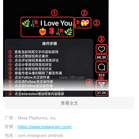
查看全文
厂商：
Meta Platforms, Inc.
官网：
https://www.instagram.com/
包名：
com.instagram.android