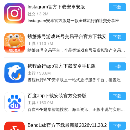
Instagram官方下载安卓安版
下载
v439.0.0.14.89 2026官方安卓版
社交
/
3.2M
Instagram可以发私信吗
Instagram安卓官方版是一款全球流行的社交分享应用，支持照片、短视频和直播，拥有丰富滤镜和故事功能，适配
当然可以。Instagram的私信功能（Direct）支持文字、图
片、视频、语音消息，还能发送表情包和GIF。你可以与单个好
螃蟹账号游戏账号交易平台官方下载安
下载
友或群组聊天，已读消息会有蓝色标记。注意：陌生人给你发私
装最新版本v6.8.7安卓版
工具
/
113.7M
螃蟹账号交易平台，全品类游戏账号及虚拟资产交易服务，覆盖百余款热门游戏，支持买号卖号、装备道具交易等
信会归入“请求”文件夹，需手动同意。
Instagram怎么切换中文
携程旅行app官方下载安卓手机版
下载
打开Instagram，进入个人主页，点击右上角菜单（三条横
v8.94.2最新版
出行
/
93.6M
携程旅行APP安卓版是一站式旅行服务平台，覆盖吃住行游购娱全场景。整合全球海量住宿、交通、景点资源，提供
线），选择“设置”–“账户”–“语言”，在列表中找到“中文（简
体）”即可。如果想切换回英文，同样操作选择“English”。
百度app下载安装官方免费版
下载
Instagram下载后闪退怎么办
v15.68.0.10安卓版
工具
/
160.0M
百度APP是集智能搜索、海量资讯、正版小说与实用工具于一体的综合平台。全品类内容覆盖，一站式满足信息获取
首先确保从官方渠道下载，避免修改版。如果闪退尝试：1.
重启手机；2. 进入设置-应用管理-Instagram-清除缓存和数据；3.
BandLab官方下载最新版2026v11.28.2
下载
卸载重装；4. 检查系统版本是否在Android 7.0以上。若仍不行，