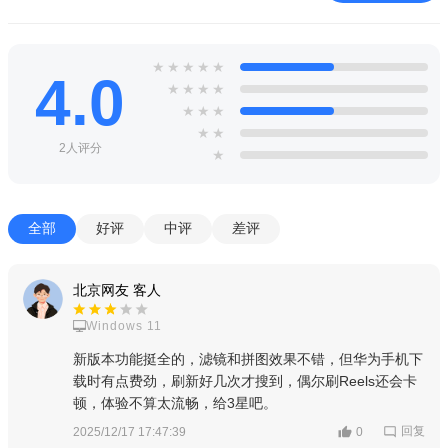
强制操作：
首次安装后务必开启“存储权限”和“相机权限”，否
则无法拍照和保存图片。
★
★
★
★
★
4.0
高危避坑：
切勿使用第三方修改版或非官方渠道下载，可能
★
★
★
★
导致账号被封或信息泄露。
★
★
★
★
★
优化技巧：
在设置中关闭“后台应用刷新”可省电；开启“数据
2人评分
★
节省模式”可减少流量消耗。
基础温馨提示：
如果遇到闪退，尝试清除缓存（设置-应用-
全部
好评
中评
差评
Instagram-存储-清除缓存）。
电脑端操作：在浏览器中访问instagram.com，功能与移动端
北京网友 客人
基本一致，但无法拍摄和上传照片（需从本地选择）。安卓端建
Windows 11
议连接WiFi下载高清内容，避免使用公共USB充电桩。
新版本功能挺全的，滤镜和拼图效果不错，但华为手机下
若提示“设备不兼容”，请检查系统版本是否低于Android 7.0。
载时有点费劲，刷新好几次才搜到，偶尔刷Reels还会卡
若登录时验证码收不到，检查短信拦截设置或稍后重试。
顿，体验不算太流畅，给3星吧。
小编推荐同类软件
回复
2025/12/17 17:47:39
0