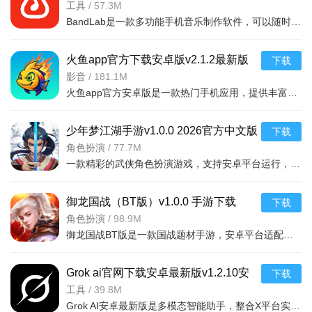
安卓版
工具
/
57.3M
可能是手机硬件不兼容，建议更换设备。
BandLab是一款多功能手机音乐制作软件，可以随时随地创作音乐的工具与分享平台，软件内有音乐编辑、录音、分
火鱼app官方下载安卓版v2.1.2最新版
下载
影音
/
181.1M
火鱼app官方安卓版是一款热门手机应用，提供丰富影视资源，界面简洁流畅，支持在线播放与下载，满足用户娱乐
少年梦江湖手游v1.0.0 2026官方中文版
下载
角色扮演
/
77.7M
一款精彩的武侠角色扮演游戏，支持安卓平台运行，画面精美剧情动人，带给玩家沉浸式江湖体
御龙国战（BT版）v1.0.0 手游下载
下载
角色扮演
/
98.9M
御龙国战BT版是一款国战题材手游，安卓平台适配，开局送满VIP和海量资源，体验万人同屏激战，下载即享高爆率
Grok ai官网下载安卓最新版v1.2.10安
下载
卓版
工具
/
39.8M
Grok AI安卓最新版是多模态智能助手，整合X平台实时信息，提供基础/付费版本。支持智能对话、图像分析生成、