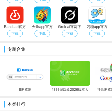
版
官方下载安装
手机版
版
最新版本
BandLab官方
火鱼app官方
Grok ai官网下
闪糖app官方
下载最新版
下载安卓版
载安卓最新版
下载2026最新
下载
下载
下载
下载
2026
版
专题合集
B浏览器
4399游戏盒2026版本大
谷歌浏览器
全
本类排行