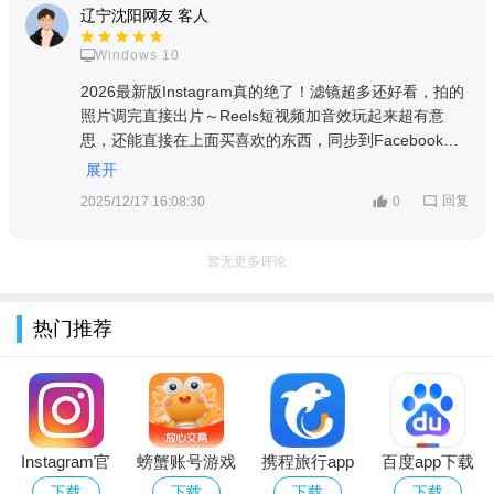
辽宁沈阳网友 客人
软件名称
推荐星级
功能优势
Windows 10
全球火爆短视频平台，创意
2026最新版Instagram真的绝了！滤镜超多还好看，拍的
★★★★★
TikTok
特效多
照片调完直接出片～Reels短视频加音效玩起来超有意
思，还能直接在上面买喜欢的东西，同步到Facebook也
阅后即焚，趣味AR滤镜
Snapchat
★★★★☆
方便，每天刷都停不下来，五星必须安排！
展开
图片灵感收集，创意设计社
★★★★☆
Pinterest
区
回复
2025/12/17 16:08:30
0
实时社交动态，新闻资讯
Twitter
★★★★★
暂无更多评论
全球最大社交平台，好友互
★★★★★
Facebook
动
热门推荐
Instagram官
螃蟹账号游戏
携程旅行app
百度app下载
方下载安卓安
账号交易平台
官方下载安卓
安装官方免费
下载
下载
下载
下载