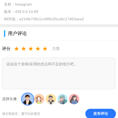
名称：
Instagram
版本：
439.0.0.14.89
主要特点与亮点
MD5值：
a214fe749c1cc686c55ca5c17463aea2
多样滤镜与编辑工具：提供数十种滤镜和手动调节选项，可
裁剪、旋转、调整亮度对比度，一键出大片。
用户评论
故事与阅后即焚：发布24小时消失的故事，支持贴纸、投
★
★
★
★
★
评分
力荐
票、问答等互动，轻松与好友互动。
Reels短视频：15秒至60秒的创意短视频，支持配乐、快慢
速、特效剪辑，紧跟潮流。
私信与直播：一对一或群组聊天，支持图片、视频、语音；
直播可与粉丝实时互动，打赏礼物。
购物标签与广告：品牌可添加商品链接，用户直接下单购
选择头像:
买；智能推荐个性化内容。
实用小贴士
发布评论
请文明发言，遵守社区规范