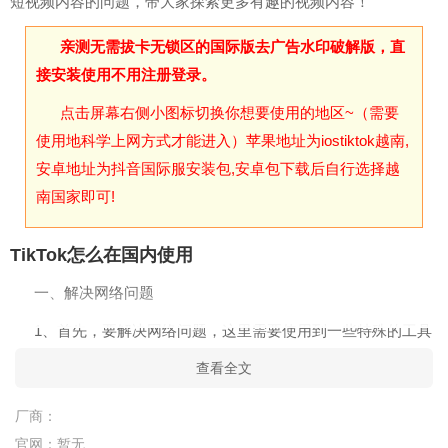
短视频内容的问题，带大家探索更多有趣的视频内容！
亲测无需拔卡无锁区的国际版去广告水印破解版，直
接安装使用不用注册登录。
点击屏幕右侧小图标切换你想要使用的地区~（需要
使用地科学上网方式才能进入）苹果地址为iostiktok越南,
安卓地址为抖音国际服安装包,安卓包下载后自行选择越
南国家即可!
TikTok怎么在国内使用
一、解决网络问题
1、首先，要解决网络问题，这里需要使用到一些特殊的工具
连接到特殊网络，比如飞机火箭等
查看全文
2、以上是先决条件，除了使用特殊网络之外，因为TikTok官
厂商：
方屏蔽了国内运营商的SIM卡，如果这个问题解决不了，你就算
官网：
暂无