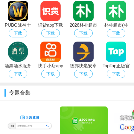
软件介绍：
PUBG战神十
识货app下载
2026朴朴超市
朴朴超市(朴
tiktok+免费下载观看下载安卓官方版带给用户更多不错的聊天
字架下载安卓
官方正版最新
app最新版本
朴买菜)app安
下载
下载
下载
下载
功能体验，所有的功能使用都是无比的容易轻松，基于人工智能
免费版
版本
卓手机版
技术的智能聊天软件，为用户提供便捷的文本交流服务，通过分
析用户输入的内容，快速生成相关问题的答案，并根据用户的反
馈不断优化回答质量，还可以根据用户的爱好、习惯等信息，自
酒票酒水服务
快手小店app
德邦快递安卓
TapTap正版官
app
官方下载2026
版
方下载最新版
动推荐感兴趣的内容，帮助用户更好地体验和使用TikTok。
下载
下载
下载
下载
安卓最新版
本2026
软件优势：
专题合集
1.对于Tako的存在，TikTok发言人表示，该平台一直在探索新
技术，并正通过特定市场的测试来改善用户在TikTok上的搜索和
发现体验。
2.他们表示期待能够从TikTok的庞大社区中学习，并继续创造
一个安全的娱乐空间，旨在激发创造力和推动文化。