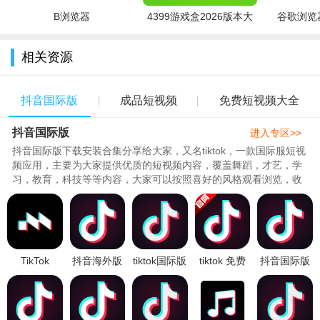
B浏览器
4399游戏盒2026版本大
谷歌浏览器
3.TikTok作为一款风靡全球的短视频平台，一直以其创新的内
全
容推荐算法而闻名。
相关资源
4.Tako的引入将为用户提供一个个性化的交互平台，使用户能
够更深入地了解短视频内容，满足他们的好奇心并与其他用户进
抖音国际版
成品短视频
免费短视频大全
行分享和讨论。
抖音国际版
进入专区>>
5.通过引入AI聊天机器人Tako，TikTok进一步加强了用户体
抖音国际版下载安装合集分享给大家，又名tiktok，一款国际服短视
验，使用户能够更轻松地探索和发现符合其兴趣的内容。
频应用，主要为大家提供优质的短视频内容，覆盖舞蹈，才艺，学
习，教育，科技等等内容，大家可以按照喜好的风格观看浏览，收
藏喜欢，还能够定制化推送内容，获得更多娱乐体验！..
TikTok
抖音海外版
tiktok国际版
tiktok 免费
抖音国际版
Music下载
本
app中文最
下载观看
tiktok国际版
2024最新官
(TikTok)app
新版
2024最新版
下载2026官
方版v1.28.0
安卓官方版
2026v44.5.41
v35.6.3 安
方安卓版
最新安卓版
v44.5.41安
安卓版
卓版
v44.5.42国