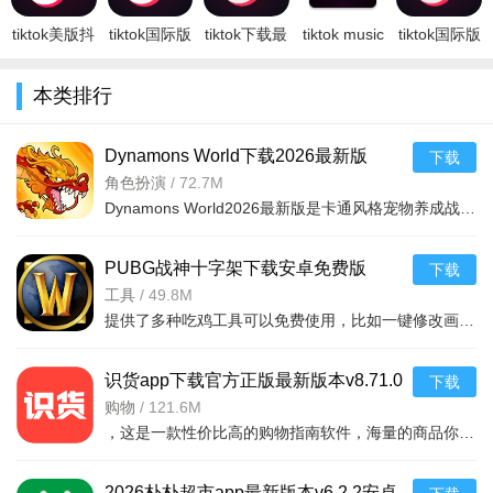
卓版
际版安卓版
tiktok美版抖
tiktok国际版
tiktok下载最
tiktok music
tiktok国际版
音国际海外
下载安卓全
新版本
官方正版
官方下载
版2026下载
球海外版
2024v35.6.3
2024最新版
2026最新版
本类排行
安装官方版
v44.5.41免
安卓版
v1.27.0安卓
v44.5.41安
v44.5.41官
费版
版
卓版
方国际版版
Dynamons World下载2026最新版
下载
v1.12.62 安卓版
角色扮演
/
72.7M
Dynamons World2026最新版是卡通风格宠物养成战斗RPG手游，可免费获取皮卡丘、裂空座等神兽。玩法类似精灵宝可梦，能捕捉训练宝可梦，需考虑属性相克策略。支持实时PVP对战、世界BOSS超
PUBG战神十字架下载安卓免费版
下载
v7.68.0安卓免费版
工具
/
49.8M
提供了多种吃鸡工具可以免费使用，比如一键修改画质，调节游戏的各种参数，还可以提供一些其他实用功能，比如快速清理手机内存、手机加速等，优化手机性能，提供更流畅的游戏体验，
软件特色：
识货app下载官方正版最新版本v8.71.0
下载
1、可以向用户推荐新闻、娱乐、美食、旅游、科技等多种领
安卓版
购物
/
121.6M
域的内容，以满足用户的各种需求；
，这是一款性价比高的购物指南软件，海量的商品你都是可以选择的，用户可以看到很多的优惠的商品内容，各种正版资源可以在这里下载，由识货专业鉴别功能帮助你甄别，十分专业安全，需
2、提供了知名媒体和专业机构的数据支持，如新华社、
2026朴朴超市app最新版本v6.2.2安卓