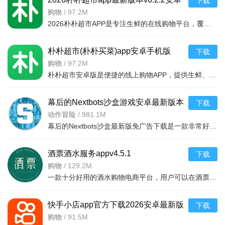
下载
CCTV、中国地质大学等；
最新版
购物
/
97.2M
3、将用户的意图和需求进行分类和分析，从而对相关的领域
2026朴朴超市APP是专注生鲜的在线购物平台，覆盖多城，30分钟极速配送。品类丰富含生鲜、日用品等，万款产品品质保障，天天特价月月大促。新人首单免邮送100元红包，更有秒杀、优惠券、秒付功能，冷链锁
提供更深入、更准确的服务。
朴朴超市(朴朴买菜)app安卓手机版
下载
v6.2.2安卓版
购物
/
97.2M
朴朴超市安卓版是便捷的线上购物APP，提供生鲜、日用等万款品质商品，每日特价、月月大促，新人首单免邮还送100元红包。支持30分钟闪电送达多区域，秒付通道结账快，更有完善售后保障，满足日常需求，轻松享
幕后的Nextbots沙盒游戏安卓最新版本
下载
v11.2.2 中文版
动作冒险
/
981.1M
幕后的Nextbots沙盒最新版免广告下载是一款非常好玩的3D沙盒建造冒险游戏，高度自由的玩法和丰富的游戏内容，可以带给玩家们更多的冒险体验，采用第一视角，玩家可以自由探索和冒险，可以构建自己的基地，
酒票酒水服务appv4.5.1
下载
购物
/
129.2M
一款十分好用的酒水购物电商平台，用户可以在酒票酒水服务app上选购各种酒品，平台上酒品种类丰富，还有超多折扣，海量名优酒品，低至9.9元。，用户可以在享受美酒的同时查阅相关酒品知识
快手小店app官方下载2026安卓最新版
下载
v7.2.40.481安卓最新版
购物
/
91.5M