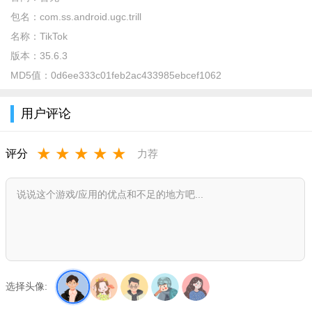
下载好了TikTok，你也无法正常使用！所以还需要拔掉国内电信
包名：
com.ss.android.ugc.trill
运营商的电话卡。
名称：
TikTok
下载TikTok软件
版本：
35.6.3
MD5值：
安卓手机：系统7.0以上，配置建议4g+32G内存，如果是华为
0d6ee333c01feb2ac433985ebcef1062
鸿蒙系统，请关闭纯净模式（关闭步骤：打开手机设置，点击系
用户评论
统和更新，在系统和更新界面，点击纯净模式进去，进入纯净模
式界面，点击退出即可。）
★
★
★
★
★
评分
力荐
取出手机里面的SIM电话卡，关闭手机GPS定位功能。
下载谷歌三件套：Google Play服务；Google服务框架；
Google Play商店（目前网上有各种各样的谷歌三件套的安装方
法。大家可以自行搜索一下，很容易就能找到。基本上可以直接
一键安装）
然后在Google商店搜索下载TikTok即可，或者通过手机自带浏
选择头像:
览器搜索“TikTok安装包”直接下载。