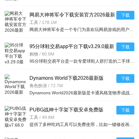
网易大神将军令下载安装官方2026最新
下载
版v4.15.0安卓版
工具
/
178.1M
网易大神将军令是一个专门为喜欢玩网易游戏的用户打造的手机应用工具，为用户提供了最丰富的功能，里面能够为用户提供游戏攻略，游戏工具，游戏账户交易，改密码，升级服务等等，让广大的网易玩家能够放心的去玩游戏
95分球鞋交易app平台下载v3.29.0最新
下载
版
购物
/
80.8M
95分球鞋交易平台是一款专爱球鞋人群打造的二手球鞋交易平台，超多大牌保真的球鞋和潮流服饰。非常多的潮流达人的购物专场。平台不仅有着平台的专业鉴定，而且还有各种保障机制让用户们对交易更加满意。有需要的朋
Dynamons World下载2026最新版
下载
v1.12.62 安卓版
角色扮演
/
72.7M
Dynamons World2026最新版是卡通风格宠物养成战斗RPG手游，可免费获取皮卡丘、裂空座等神兽。玩法类似精灵宝可梦，能捕捉训练宝可梦，需考虑属性相克策略。支持实时PVP对战、世界BOSS超
PUBG战神十字架下载安卓免费版
下载
v7.68.0安卓免费版
工具
/
49.8M
提供了多种吃鸡工具可以免费使用，比如一键修改画质，调节游戏的各种参数，还可以提供一些其他实用功能，比如快速清理手机内存、手机加速等，优化手机性能，提供更流畅的游戏体验，