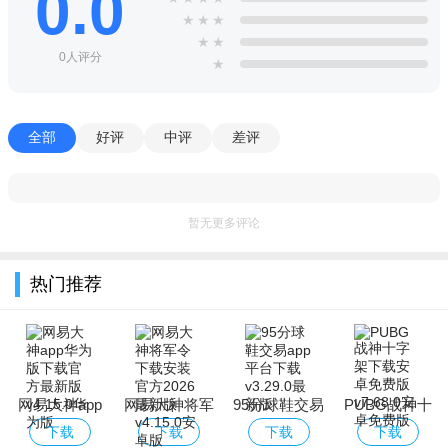
0.0
★
★
★
★
★
0人评分
★
全部
好评
中评
差评
暂无更多评论
热门推荐
网易大神app
网易大神将军
95分球鞋交易
PUBG战神十
华为版下载官
令下载安装官
app平台下载
字架下载安卓
下载
下载
下载
下载