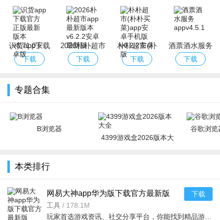
方最新版
方2026最新版
免费版
识货app下载
2026朴朴超市
朴朴超市(朴
酒票酒水服务
官方正版最新
app最新版本
朴买菜)app安
app
下载
下载
下载
下载
版本
卓手机版
专题合集
B浏览器
谷歌浏览器
4399游戏盒2026版本大
全
本类排行
网易大神app华为版下载官方最新版
下载
v4.15.0华为版
工具
/
178.1M
玩家首选游戏资讯、社交分享平台，你能找到精品游戏资源，可以与其他玩家交流游戏技巧，还可以向大神学习经验，游戏成长材料、定制礼包每日领，游戏进阶快人一步，独家定制游戏