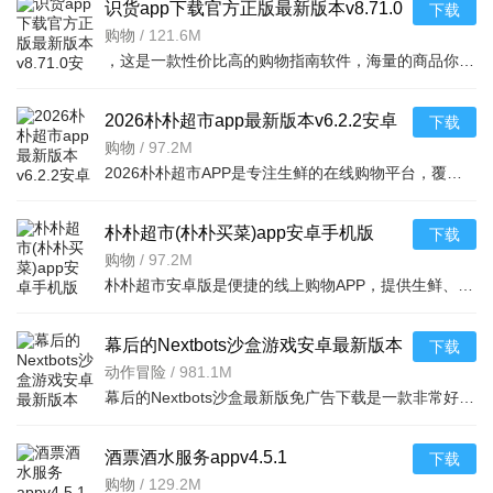
识货app下载官方正版最新版本v8.71.0
下载
安卓版
购物
/
121.6M
，这是一款性价比高的购物指南软件，海量的商品你都是可以选择的，用户可以看到很多的优惠的商品内容，各种正版资源可以在这里下载，由识货专业鉴别功能帮助你甄别，十分专业安全，需
2026朴朴超市app最新版本v6.2.2安卓
下载
最新版
购物
/
97.2M
2026朴朴超市APP是专注生鲜的在线购物平台，覆盖多城，30分钟极速配送。品类丰富含生鲜、日用品等，万款产品品质保障，天天特价月月大促。新人首单免邮送100元红包，更有秒杀、优惠券、秒付功能，冷链锁
朴朴超市(朴朴买菜)app安卓手机版
下载
v6.2.2安卓版
购物
/
97.2M
朴朴超市安卓版是便捷的线上购物APP，提供生鲜、日用等万款品质商品，每日特价、月月大促，新人首单免邮还送100元红包。支持30分钟闪电送达多区域，秒付通道结账快，更有完善售后保障，满足日常需求，轻松享
幕后的Nextbots沙盒游戏安卓最新版本
下载
v11.2.2 中文版
动作冒险
/
981.1M
幕后的Nextbots沙盒最新版免广告下载是一款非常好玩的3D沙盒建造冒险游戏，高度自由的玩法和丰富的游戏内容，可以带给玩家们更多的冒险体验，采用第一视角，玩家可以自由探索和冒险，可以构建自己的基地，
酒票酒水服务appv4.5.1
下载
购物
/
129.2M