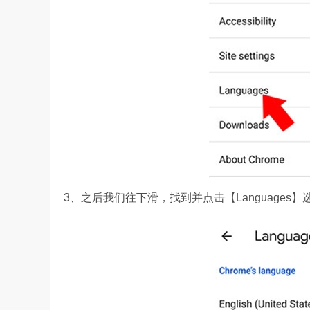
3、之后我们往下滑，找到并点击【Languages】