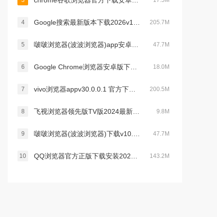
chrome谷歌浏览器官方下载安卓2026最新版v151.0.7922.6最新官方安卓版
3
17.5M
Google搜索最新版本下载2026v17.30.32安卓手机版
4
205.7M
啵啵浏览器(波波浏览器)app安卓最新版2024v10.1.38 安卓版
5
47.7M
Google Chrome浏览器安卓版下载2026最新版浏览器v151.0.7922.6官方版
6
18.0M
vivo浏览器appv30.0.0.1 官方下载2026最新版本
7
200.5M
飞视浏览器领先版TV版2024最新版本v4.41最新官方安卓版
8
9.8M
啵啵浏览器(波波浏览器)下载v10.1.38 官方最新版
9
47.7M
QQ浏览器官方正版下载安装2026最新版本v20.3.7.7035 官方版
10
143.2M