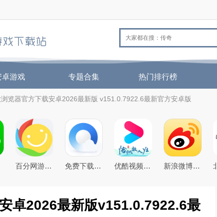
安卓游戏
专题合集
热门排行榜
歌浏览器官方下载安卓2026最新版 v151.0.7922.6最新官方安卓版
t
百分网游戏盒子下载2026新版
免费下载2026最新版手机QQ浏览器
优酷视频app下载2026最新版
新浪微博app下载2026官方最新版
2026最新版v151.0.7922.6最