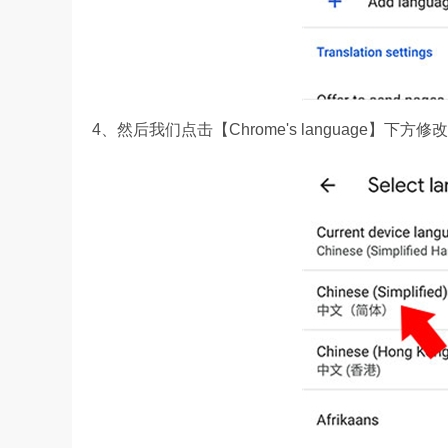
4、然后我们点击【Chrome's language】下方修