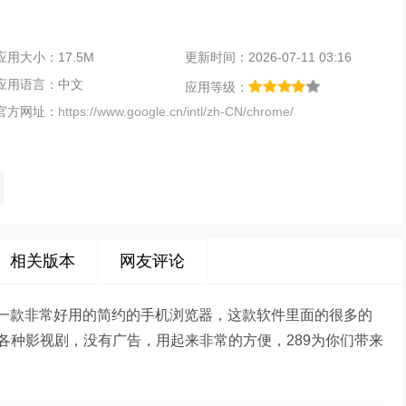
应用大小：17.5M
更新时间：2026-07-11 03:16
应用语言：中文
应用等级：
官方网址：
https://www.google.cn/intl/zh-CN/chrome/
相关版本
网友评论
这是一款非常好用的简约的手机浏览器，这款软件里面的很多的
各种影视剧，没有广告，用起来非常的方便，289为你们带来