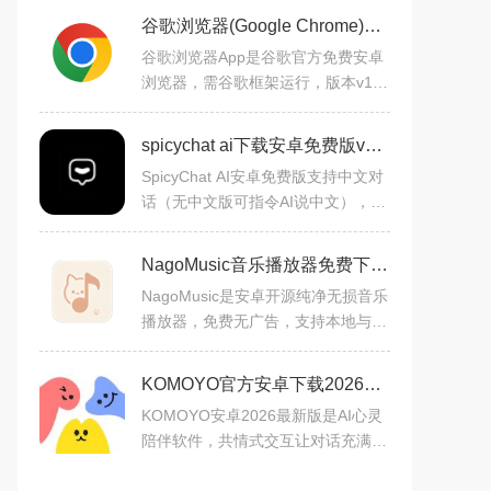
谷歌浏览器(Google Chrome)官方下载2026最新版v151.0.7922.6手机版
谷歌浏览器App是谷歌官方免费安卓
浏览器，需谷歌框架运行，版本v13
8，适配多国语言。主打极速加载、
安全防护、界面简洁，全球用户庞
spicychat ai下载安卓免费版v1.0.94官方安卓版
大。支持跨设备同步、网页翻译
SpicyChat AI安卓免费版支持中文对
话（无中文版可指令AI说中文），动
态角色互动，预设海量多元角色，语
音图片功能增强沉浸感，长文本回复
NagoMusic音乐播放器免费下载最新版本v1.2.8安卓版
连贯。实时保存聊天记录
NagoMusic是安卓开源纯净无损音乐
播放器，免费无广告，支持本地与W
ebDAV云盘/NAS双音源播放，兼容
主流音频格式，自带LRC歌词及状态
KOMOYO官方安卓下载2026最新版v1.2.1安卓免费版
栏歌词，动态渐变主题可自定义
KOMOYO安卓2026最新版是AI心灵
陪伴软件，共情式交互让对话充满温
度。支持像素级角色外貌、性格与背