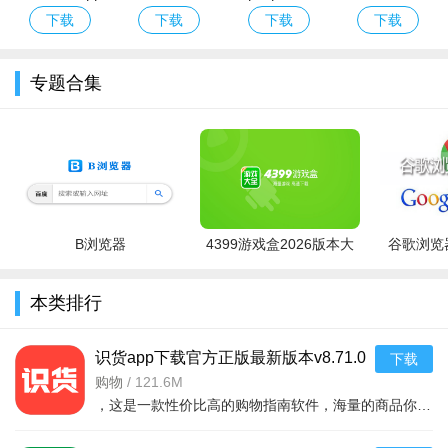
官方下载2026
版
方下载最新版
安卓版
下载
下载
下载
下载
安卓最新版
本2026
专题合集
B浏览器
4399游戏盒2026版本大
谷歌浏览器
全
本类排行
识货app下载官方正版最新版本v8.71.0
下载
安卓版
购物
/
121.6M
，这是一款性价比高的购物指南软件，海量的商品你都是可以选择的，用户可以看到很多的优惠的商品内容，各种正版资源可以在这里下载，由识货专业鉴别功能帮助你甄别，十分专业安全，需