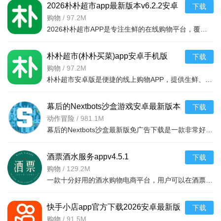
2026朴朴超市app最新版本v6.2.2安卓
下载
最新版
购物
/
97.2M
2026朴朴超市APP是专注生鲜的在线购物平台，覆盖多城，30分钟极速配送。品类丰富含生鲜、日用品等，万款产品品质保障，天天特价月月大促。新人首单免邮送100元红包，更有秒杀、优惠券、秒付功能，冷链锁
朴朴超市(朴朴买菜)app安卓手机版
下载
v6.2.2安卓版
购物
/
97.2M
朴朴超市安卓版是便捷的线上购物APP，提供生鲜、日用等万款品质商品，每日特价、月月大促，新人首单免邮还送100元红包。支持30分钟闪电送达多区域，秒付通道结账快，更有完善售后保障，满足日常需求，轻松享
幕后的Nextbots沙盒游戏安卓最新版本
下载
v11.2.2 中文版
动作冒险
/
981.1M
幕后的Nextbots沙盒最新版免广告下载是一款非常好玩的3D沙盒建造冒险游戏，高度自由的玩法和丰富的游戏内容，可以带给玩家们更多的冒险体验，采用第一视角，玩家可以自由探索和冒险，可以构建自己的基地，
酒票酒水服务appv4.5.1
下载
购物
/
129.2M
一款十分好用的酒水购物电商平台，用户可以在酒票酒水服务app上选购各种酒品，平台上酒品种类丰富，还有超多折扣，海量名优酒品，低至9.9元。，用户可以在享受美酒的同时查阅相关酒品知识
快手小店app官方下载2026安卓最新版
下载
v7.2.40.481安卓最新版
购物
/
91.5M