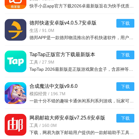
快手小店app官方下载2026卓最新版旨在为快手优质用户提供便捷的商品售卖服务，高效的将自身流量转化为收益，app拥有的功能很强大，店家可以在线查看所有的订单详情，软件拥有工作台，效率工具，客服消息等
德邦快递安卓版v4.0.5.7安卓版
下载
生活
/
91.0M
德邦APP是一款德邦物流推出的手机快递软件，用户可以通过手机下单查单、跟踪及个人资料管理等基本功能，方便快捷。
TapTap正版官方下载最新版本
下载
2026v2.94.0-mkt#100300手机版
工具
/
27.9M
TapTap 2026最新版是正版游戏聚合盒子，含原神等海量大作，更新及时。有平台+游戏双重福利，定期推主题权益；内置地图/配队/找搭子工具及安装包管理，提升体验。支持多登录保障安全，青少年模式兼顾不
合成魔法中文版v9.6.0
下载
模拟经营
/
196.7M
一款十分不错的趣味卡通休闲系列系列游戏，玩家可以通过合成魔法中文版利用自己的魔法来合成，建造自己的花园完成每天的任务，点击方块就能合成，操作起来非常简单有趣，还能够在梦幻的游戏世界之中
网易邮箱大师安卓版v7.25.6安卓版
下载
工具
/
160.0M
下载，网易为旗下邮箱用户提供的一款邮箱助手工具，支持网易邮箱、QQ邮箱、Gmail、139邮箱、Hotmail、新浪邮箱等各类个人邮箱。喜欢就来下载吧