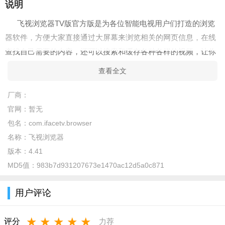
说明
飞视浏览器TV版官方版是为各位智能电视用户们打造的浏览
器软件，方便大家直接通过大屏幕来浏览相关的网页信息，在线
查找自己需要的内容，还可以搜索和缓存各种各样的视频，让你
平时看剧更方便，有需要的用户赶紧来本站下载吧。
查看全文
简介
厂商：
针对安卓电视深度定制的，具有自主内核的浏览器，基于I5内
官网：
暂无
核进行研发。采用硬件加速渲染的方式，为广大用户提供了良好
包名：
com.ifacetv.browser
的网页浏览体验。有了飞视浏览器内核版，让您在TV大屏上畅游
名称：
飞视浏览器
网络，给您极致的用户体验。网际飞梭，就是这么简单。
版本：
4.41
特色
MD5值：
983b7d931207673e1470ac12d5a0c871
1.安全监测
用户评论
这里还能够对整体的安全情况等进行检测，保障了搜索的整
体安全性等。
★
★
★
★
★
评分
力荐