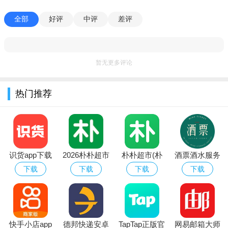
全部
好评
中评
差评
优势
暂无更多评论
1.智能广告拦截系统可以清理整个页面。
热门推荐
2.配备更专业的搜索引擎服务，一键解决各种搜索问题。
3.这里还可以检测整体安全情况等，保证研究的整体安全。
识货app下载
2026朴朴超市
朴朴超市(朴
酒票酒水服务
官方正版最新
app最新版本
朴买菜)app安
app
下载
下载
下载
下载
版本
卓手机版
快手小店app
德邦快递安卓
TapTap正版官
网易邮箱大师