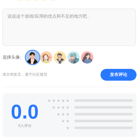
2.专业引擎
会搭载更为专业的搜索引擎服务，对各种搜索问题等进行一
键解决处理。
3.广告屏蔽
智能的广告服务屏蔽系统，能够对整体的页面进行清洁。
选择头像:
亮点
1.专为电视量身打造。
发布评论
请文明发言，遵守社区规范
2.重点突出观影的导航页。
3.可以全屏播放各种网页的视频。
★
★
★
★
★
0.0
★
★
★
★
★
★
★
★
★
0人评分
★