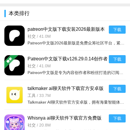
全
本类排行
patreon中文版下载安装2026最新版本
下载
v126.29.0.14安卓版
社交
/
41.0M
Patreon中文版2026最新版是免费众筹社区平台，紧密连接创作者与粉丝。创作者可发布多样内容、管理会员收益；
Patreon中文版下载v126.29.0.14创作者
下载
订阅平台
社交
/
41.0M
Patreon中文版是专为内容创作者和粉丝打造的订阅制社交平台，支持按月付费解锁独家内容、直播、社区互动，帮
talkmaker ai聊天软件下载官方安卓版
下载
v5.9.3安卓免费版
工具
/
33.7M
Talkmaker AI聊天软件官方安卓版，拥有海量智能体角色与个性化定制功能，多场景适用且安全可靠。亮点是自定
Whisnya ai聊天软件下载官方免费版
下载
v1.3.1无限制版
社交
/
20.8M