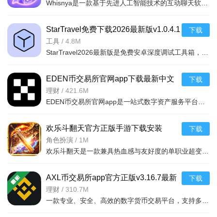
Whisnya是一款基于先进人工智能技术的互动聊天软件，提供自然流畅的对话体验，支持情感识别、趣味问答和个性
StarTravel免费下载2026最新版v1.0.4.1
下载
安卓版
工具
/
4.8M
StarTravel2026最新版是免费安卓深度调试工具箱，集系统监测、性能优化、游戏增强于一体，含30+实用功能。支
软件功能
EDEN币交易所官网app下载最新中文
下载
版v6.170.0官方版
理财
/
421.6M
1、广告拦截：软件采用先进的广告拦截技术，可以有效地拦
EDEN币交易所官网app是一站式数字资产服务平台，支持数千种数字货币现货及合约期权等衍生品交易，整合Web3钱
截网页中的广告，让用户在浏览网页时不再受到广告的干扰。
欢乐斗翻天官方正版手游下载安装
下载
2、极速搜索：内置多种搜索引擎，用户可以根据自己的需求
v2.0.1安卓版
角色扮演
/
1M
选择使用，同时还支持快速搜索和语音搜索等功能，让用户的搜
欢乐斗翻天是一款兼具热血感与友好度的单职业超变传奇手游，以经典传奇玩法为基础，融入多元特色内容与丰厚
索更加快捷方便。
3、标签切换：可以在同一个窗口中打开多个标签页，方便快
AXL币交易所app官方正版v3.16.7最新
下载
捷地切换浏览内容。
版
理财
/
310.7M
一款专业、安全、高效的数字货币交易平台，支持多种主流币种交易、实时行情查看、
4、个性直达：可以根据用户的浏览历史和偏好，为用户推荐