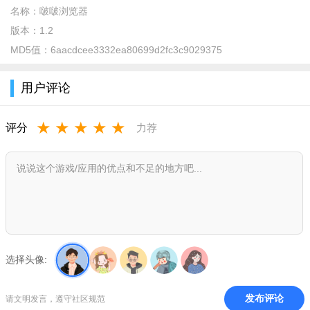
名称：
啵啵浏览器
版本：
1.2
MD5值：
6aacdcee3332ea80699d2fc3c9029375
用户评论
★
★
★
★
★
评分
力荐
啵啵浏览器有病毒吗?
没有病毒的，这是一款看新闻可以免费领取现金奖励的软
件，首页一键快速导航还支持多个平台内容，比如百度、微博、
知乎、腾讯新闻等，而且无需下载，点开即用，内容丰富多样，
优质观看体验，无广告弹窗。
选择头像:
啵啵浏览器和普通版对比
1、高速与节能：基于WebKit引擎，更好的保证了页面加载的
发布评论
请文明发言，遵守社区规范
高速度，而且无后台驻留进程，有效省电省流量。