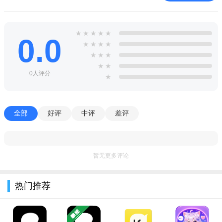
2、隐私保护：拥有强大的隐私浏览模式功能，用户在此模式
下不会保存任何浏览痕迹，包括登录信息和cookies，退出后还会
★
★
★
★
★
0.0
★
★
★
★
自动清除敏感记录。
★
★
★
3、智能优化：拥有智能过滤广告功能，可以屏蔽黑名单中的
★
★
0人评分
★
广告内容，提高用户浏览质量，并实现快速搜索，支持智能提示
与完成输入。
波波浏览器怎么用？
全部
好评
中评
差评
1、拥有非常智能的广告拦截功能，可以帮助用户对各种网页
中的广告进行快速的拦截。
暂无更多评论
2、搜索的速度非常快，只需要点击搜索就能轻松获得大量的
搜索结果。
热门推荐
3、用户可以使用无痕浏览功能就能将自己的所有浏览记录都
删除，让你的浏览足迹不展示给任何的人。