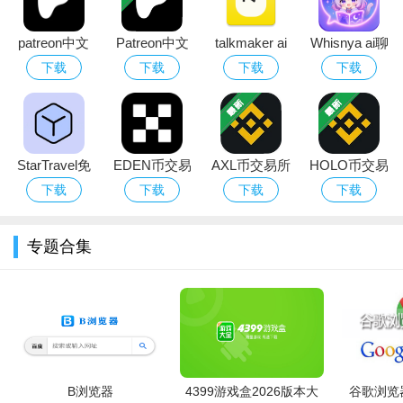
4、平台不会进行任何后台运行，而且会在用户退出时，完整
的结束后台的运行。
patreon中文
Patreon中文
talkmaker ai
Whisnya ai聊
波波浏览器能提现吗？
版下载安装
版下载
聊天软件下载
天软件下载官
下载
下载
下载
下载
2026最新版本
官方安卓版
方免费版
注册即可领现金，而且持续使用更赚钱!
软件会实时推荐你感兴趣的内容，漫画、小说、视频、游戏
都在这里
StarTravel免
EDEN币交易
AXL币交易所
HOLO币交易
费下载2026最
所官网app下
app官方正版
所app手机最
下载
下载
下载
下载
看世界赢红包，世界多大红包就有多大
新版
载最新中文版
新版下载
1元即可提现，微信、支付宝秒到账
专题合集
为年轻而生，个性化内容智能推荐
独创赚钱模式，打开浏览器的每一秒都有收益
B浏览器
4399游戏盒2026版本大
谷歌浏览器