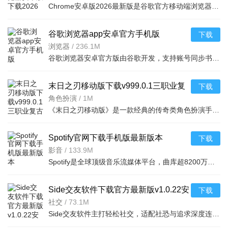
Chrome安卓版2026最新版是谷歌官方移动端浏览器，依托谷歌搜索与云服务，整合跨设备同步、AI智能浏览、安全
谷歌浏览器app安卓官方手机版
下载
v151.0.7922.6安卓版
浏览器
/
236.1M
谷歌浏览器安卓官方版由谷歌开发，支持账号同步书签密码等数据，可通过插件定制功能。内置谷歌搜索与翻译，
末日之刃移动版下载v999.0.1三职业复
下载
古传奇手游
角色扮演
/
1M
《末日之刃移动版》是一款经典的传奇类角色扮演手游，完美复刻端游热血玩法。玩家将扮演英雄在广阔魔幻世界
Spotify官网下载手机版最新版本
下载
v9.1.64.1676安卓版
影音
/
133.9M
Spotify是全球顶级音乐流媒体平台，曲库超8200万首正版歌曲，含多品类及数百万播客有声书，覆盖184个地区。
Side交友软件下载官方最新版v1.0.22安
下载
卓最新版
社交
/
73.1M
Side交友软件主打轻松社交，适配社恐与追求深度连接的用户。AI虚拟形象+面部捕捉缓解容貌焦虑，双人组队告别