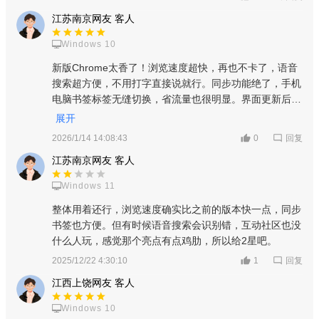
江苏南京网友 客人
Windows 10
新版Chrome太香了！浏览速度超快，再也不卡了，语音
搜索超方便，不用打字直接说就行。同步功能绝了，手机
电脑书签标签无缝切换，省流量也很明显。界面更新后更
好看，学习内容和互动社区偶尔用用也不错，隐身模式也
展开
安全。完全没遇到闪退卡顿，推荐小伙伴们试试！
回复
2026/1/14 14:08:43
0
江苏南京网友 客人
Windows 11
整体用着还行，浏览速度确实比之前的版本快一点，同步
书签也方便。但有时候语音搜索会识别错，互动社区也没
什么人玩，感觉那个亮点有点鸡肋，所以给2星吧。
回复
2025/12/22 4:30:10
1
江西上饶网友 客人
Windows 10