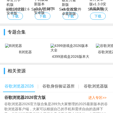
览器
谷歌浏览器
Spotify官网下
Side交友软件
ShineAI聊天
app安卓官方
载手机版最新
下载官方最新
下载官方安卓
下载
下载
下载
下载
手机版
版本
版
版
专题合集
B浏览器
谷歌浏览器
4399游戏盒2026版本大
全
相关资源
谷歌浏览器2026
谷歌身份验证器所
谷歌浏览器版
谷歌浏览器2026官方版
官方版
有版本
本大全
进入专区>>
谷歌浏览器2026官方版合集是289为大家整理的2025最新版本的谷
歌浏览器客户端，大家可以根据自己的手机和需求自由的选择下