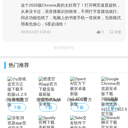
这个2026版Chrome真的太好用了！打开网页速度超快，
从来没卡过，语音搜索识别很准，不用打字直接说就行。
同步功能也绝了，电脑上的书签手机一登就有，无痕模式
用着也放心，5星必须给！
回复
2025/12/22 3:38:01
0
暂无更多评论
热门推荐
小y游戏盒官
密度空间app
Operit AI官方
Google
方正版下载手
官方下载安装
下载安卓最新
Chrome浏览
下载
下载
下载
下载
机版
最新版2025
版
器安卓版下载
2026最新版浏