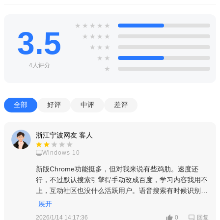
★
★
★
★
★
3.5
★
★
★
★
★
★
★
★
★
4人评分
★
全部
好评
中评
差评
浙江宁波网友 客人
Windows 10
新版Chrome功能挺多，但对我来说有些鸡肋。速度还
行，不过默认搜索引擎得手动改成百度，学习内容我用不
上，互动社区也没什么活跃用户。语音搜索有时候识别不
准，同步功能需要Google账号，国内用着有点麻烦。整
展开
体感觉一般，没特别惊艳的地方。
回复
2026/1/14 14:17:36
0