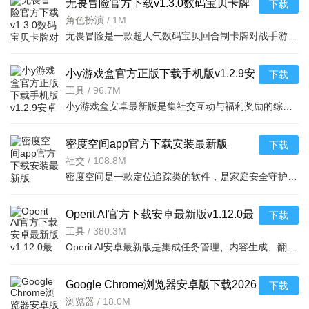
无畏冒险官方下载v1.3.0数码宝贝卡牌
下载
对战手游
角色扮演
/
1M
无畏冒险是一款超人气数码宝贝回合制卡牌对战手游。收集养成海量经典数码兽，每只数码兽拥有多条自定义进化
小y游戏盒官方正版下载手机版v1.2.9安
下载
卓免费版
工具
/
96.7M
小y游戏盒安卓最新版是集社交互动与福利奖励的综合平台，提供精品及TV专服游戏，汇聚资深玩家社区交流心得，
密度空间app官方下载安装最新版
下载
2025v2.5.15安卓版
社交
/
108.8M
密度空间是一款定位追踪类的软件，是家庭安全守护工具，软件内有实时位置共享与便捷对讲功能，使用前需双方
Operit AI官方下载安卓最新版v1.12.0最
下载
新版
工具
/
380.3M
Operit AI安卓最新版是集成任务管理、内容生成、翻译等功能的智能应用，以先进AI助力高效工作生活。亮点是支
Google Chrome浏览器安卓版下载2026
下载
最新版浏览器v151.0.7922.6官方版
浏览器
/
18.0M