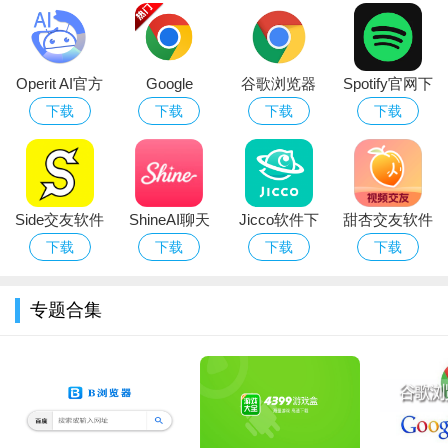
Operit AI官方
Google
谷歌浏览器
Spotify官网下
下载安卓最新
Chrome浏览
app安卓官方
载手机版最新
下载
下载
下载
下载
版
器安卓版下载
手机版
版本
2026最新版浏
览器
3、接下来，我们点击打开谷歌浏览器，
Side交友软件
ShineAI聊天
Jicco软件下
甜杏交友软件
下载官方最新
下载官方安卓
载官方2026安
下载官方最新
下载
下载
下载
下载
版
版
卓版
版
专题合集