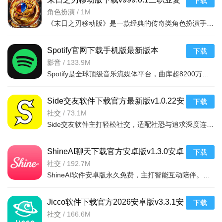
下载
古传奇手游
角色扮演
/
1M
《末日之刃移动版》是一款经典的传奇类角色扮演手游，完美复刻端游热血玩法。玩家将扮演英雄在广阔魔幻世界
Spotify官网下载手机版最新版本
下载
v9.1.64.1676安卓版
影音
/
133.9M
Spotify是全球顶级音乐流媒体平台，曲库超8200万首正版歌曲，含多品类及数百万播客有声书，覆盖184个地区。
Side交友软件下载官方最新版v1.0.22安
下载
卓最新版
社交
/
73.1M
Side交友软件主打轻松社交，适配社恐与追求深度连接的用户。AI虚拟形象+面部捕捉缓解容貌焦虑，双人组队告别
ShineAI聊天下载官方安卓版v1.3.0安卓
下载
谷歌浏览器APP怎么添加书签？
最新版
社交
/
192.7M
ShineAI软件安卓版永久免费，主打智能互动陪伴。搭载先进AI模型，对话自然细腻且长效记忆聊天细节。拥有多元
1、手机上打开谷歌浏览器，在地址栏中输入网址或者搜索打
开需要添加书签的网站
Jicco软件下载官方2026安卓版v3.3.1安
下载
2、打开网站后，点击右下角“...”符号
卓最新版
社交
/
166.6M