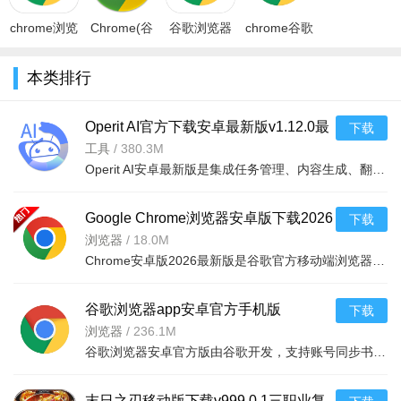
chrome浏览
Chrome(谷
谷歌浏览器
chrome谷歌
4、最后，我们点击安装插件，进行安装就可以了。
器下载安卓
歌浏览器安
app(com.android.chrome)v151.0.
浏览器官方
手机安装包
卓版手机
正版最新版
本类排行
v151.0.792
版)v151.0.792
2026v151.0
Operit AI官方下载安卓最新版v1.12.0最
下载
新版
工具
/
380.3M
Operit AI安卓最新版是集成任务管理、内容生成、翻译等功能的智能应用，以先进AI助力高效工作生活。亮点是支
Google Chrome浏览器安卓版下载2026
下载
最新版浏览器v151.0.7922.6官方版
浏览器
/
18.0M
Chrome安卓版2026最新版是谷歌官方移动端浏览器，依托谷歌搜索与云服务，整合跨设备同步、AI智能浏览、安全
谷歌浏览器app安卓官方手机版
下载
v151.0.7922.6安卓版
浏览器
/
236.1M
谷歌浏览器安卓官方版由谷歌开发，支持账号同步书签密码等数据，可通过插件定制功能。内置谷歌搜索与翻译，
末日之刃移动版下载v999.0.1三职业复