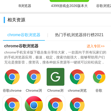
B浏览器
4399游戏盒2026版本大
谷歌浏览器
全
相关资源
chrome谷歌浏览器
热门手机浏览器排行榜2021
chrome谷歌浏览器
进入专区>>
chrome手机安卓版下载合集分享给大家，一款面向于所有玩家们的
的手机浏览器应用，极速，稳定，搜索功能强大，能够帮助用户们
无论是搜影音，搜资讯，搜各种娱乐资源等一键就可以轻松搞定，
去除繁杂的功能，提供专业搜..
谷歌chrome
Chrome浏
Chrome浏
chrome浏览
谷歌
浏览器2026
览器搜索引
览器安卓最
器手机版
（Chrome）
安卓版下载
擎
新版
2026下载
浏览器2022
v151.0.792
v151.0.7922.6
v151.0.7922.6
v151.0.7922.6
官方最新安
安卓版
最
卓版v1