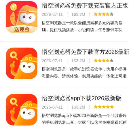
的资源都是非常的有用的，喜欢的朋友
悟空浏览器免费下载安装官方正版
浏览器v17.6.0安卓版
2026-07-11
163.2M
悟空浏览器是一款以全能搜索和多元内容为基
础，提供视频播放、小说阅读、任务赚钱等功
能，以功能全面、福利激励、体验贴心为亮点的
手机浏览器，为用户打造了便捷实用的一站式上
网平台。
悟空浏览器免费下载官方2026最
版v17.6.0最新版
2026-07-11
163.2M
悟空浏览器是一款手机浏览器软件，为用户提供
海量内容、清爽体验、实用功能的一体化上网服
务，覆盖资讯浏览、视频观看、小说阅读、全网
搜索等需求，能满足不同用户的需求。
悟空浏览器app下载2026最新版
v17.6.0官方版
2026-07-11
163.2M
悟空浏览器app下载2023最新版是一个可以赚钱
的手机浏览器工具，大家可以这里免费观看各种