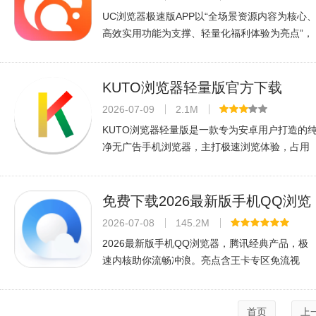
UC浏览器极速版APP以“全场景资源内容为核心
高效实用功能为支撑、轻量化福利体验为亮点”，
用极速内核保障浏览流畅度，靠多元资源满足娱
乐需求，以福利体系提升用户粘性。无论是低配
手机用户追求流畅体验，还是普通
KUTO浏览器轻量版官方下载
v1.0.20 纯净极速浏览器
2026-07-09
2.1M
KUTO浏览器轻量版是一款专为安卓用户打造的
净无广告手机浏览器，主打极速浏览体验，占用
内存小，启动快，安全稳定，适合日常上网搜索
和网页浏览。
免费下载2026最新版手机QQ浏览
器v20.3.7.7035官方安卓版
2026-07-08
145.2M
2026最新版手机QQ浏览器，腾讯经典产品，极
速内核助你流畅冲浪。亮点含王卡专区免流视
频、海量小说有声书、AR识别花草汽车。功能覆
盖文件清理备份、扫一扫翻译作业、视频滤镜特
效，还有斗图、兴趣社区、漫画及腾讯影
首页
上