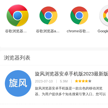
谷歌浏览器下载安装(手机安卓版)官方下载2026最新版v149.0.7827.22安卓最新版
谷歌浏览器app安卓官方手机版v149.0.7827.22安卓版
chrome谷歌浏览器官方下载安卓2026最新版v149.0.7827.22最新官方安卓版
浏览器列表
旋风浏览器安卓手机版2023最新
v4.0.0.2最新安卓版
2023-07-10
5.9M
旋风浏览器安卓手机版是一款出色的移动浏览
器。为用户提供多个知名搜索引擎入口。您可以
在此处轻松搜索您喜欢的任何资源。资源库超级
强大，你可以轻松找到你需要的任何资源。里面