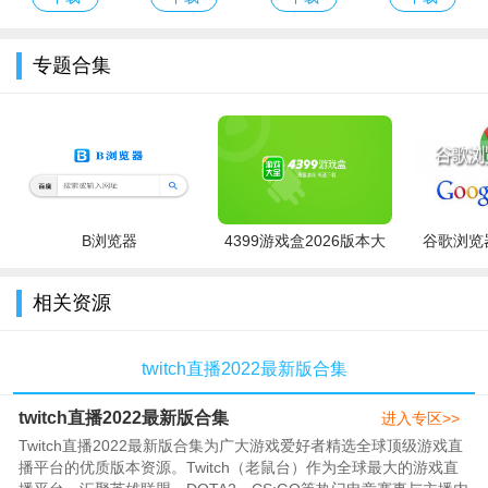
Twitch默认支持中文界面，只需在设置中更改语言为简体中文
新版
店)app官方最
新版2026
即可。具体操作：点击个人头像→设置→语言→选择中文（简
专题合集
体）。部分主播的直播内容可能为英文，但中文用户可通过实时
翻译插件或字幕功能辅助理解。
Twitch直播卡顿怎么办？
如果直播卡顿，首先检查网络连接，尝试切换Wi-Fi或移动数
据。其次，在视频播放器下方调整画质为较低分辨率（如
B浏览器
4399游戏盒2026版本大
谷歌浏览器
480P）。另外，关闭其他占用网络的应用，或者使用加速器工具
全
优化连接。如果还是卡顿，可以尝试更换服务器节点（部分第三
相关资源
方客户端支持）。
Twitch怎么订阅主播？
twitch直播2022最新版合集
订阅主播需要先登录Twitch账号，进入主播直播间，点击订阅
twitch直播2022最新版合集
进入专区>>
按钮（通常为紫色）。订阅分为免费Prime订阅（如果你有
Twitch直播2022最新版合集为广大游戏爱好者精选全球顶级游戏直
Amazon Prime）和付费订阅。免费订阅每月可领取一个，付费订
播平台的优质版本资源。Twitch（老鼠台）作为全球最大的游戏直
阅则有不同档次，可获取专属表情和徽章。