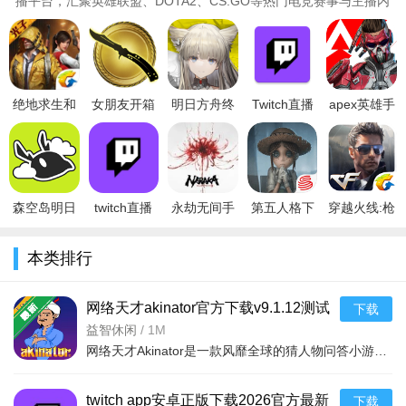
播平台，汇聚英雄联盟、DOTA2、CS:GO等热门电竞赛事与主播内
容，本专题收录twitch直播app中..
绝地求生和
女朋友开箱
明日方舟终
Twitch直播
apex英雄手
平精英官方
就是欧模拟
末地官网下
平台app安
游最新版本
appv1.1.16
器（CS:GO
载最新版本
卓手机版
2023(Apex
安卓版
开箱模拟器
v1.2.5最新
v29.8.1最新
Legends)v1
版
森空岛明日
twitch直播
永劫无间手
第五人格下
穿越火线:枪
方舟app安
app中文版
游官方版手
载2026最新
战王者iOS
卓最新版
下载2026安
机版v1.0.1
版
版v1.0.2
本类排行
2026v1.62.0
卓免费版
官方版
v2026.0323.1814
安
v30
官方
网络天才akinator官方下载v9.1.12测试
下载
问答小游戏
益智休闲
/
1M
网络天才Akinator是一款风靡全球的猜人物问答小游戏，通过精准的算法和庞大的数据库，仅需回答几个问题即可
twitch app安卓正版下载2026官方最新
下载