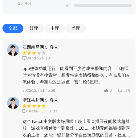
3.
优化技巧：
在设置中将视频质量调整为“自动”，可根据网络状
2人评分
★
况动态调节，减少卡顿。
4.
优化技巧：
关闭后台其他占用带宽的应用，如下载工具、视频
全部
好评
中评
差评
播放器，提升直播流畅度。
5.
温馨提示：
如果遇到闪退，请尝试清理应用缓存（设置→应用
管理→Twitch→存储→清除缓存）。
江西南昌网友 客人
6.
温馨提示：
部分安卓机型需要开启“悬浮窗”权限才能使用小窗
Windows 10
口播放功能，在系统设置中允许即可。
app整体功能还行，能看到不少游戏主播和内容，但聊天
7.
强制操作：
如果直播画面黑屏，请检查是否开启了系统级“禁止
时表情没有搜索栏，想发特定表情得翻好久，有点影响交
后台联网”或流量节省模式，请关闭或添加Twitch为白名单。
流体验，希望能改进这点，暂时给3星吧。
8.
温馨提示：
建议在Wi-Fi环境下观看高清直播，移动数据网络下
回复
2025/12/7 21:45:56
0
可手动降低清晰度以节省流量。
浙江杭州网友 客人
小编推荐同类软件
Xiaomi_15_Ultra
这个Twitch中文版太好用啦！晚上看直播开夜间模式超舒
软件名称
推荐星级
功能优势
服，游戏直播种类全到爆炸，LOL、永劫无间都能找到喜
欢的主播，还能一键开播分享自己玩游戏的日常～社区聊
谷歌旗下，游戏直播与视频