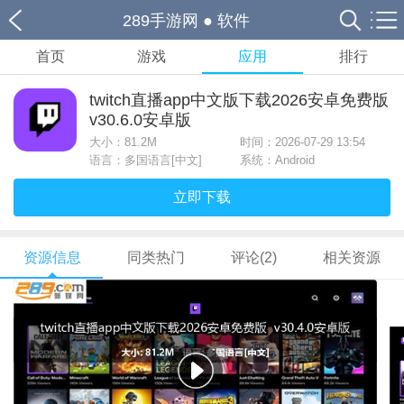
289手游网
●
软件
首页
游戏
应用
排行
twitch直播app中文版下载2026安卓免费版
v30.6.0安卓版
大小：
81.2M
时间：2026-07-29 13:54
语言：多国语言[中文]
系统：Android
立即下载
资源信息
同类热门
评论(2)
相关资源