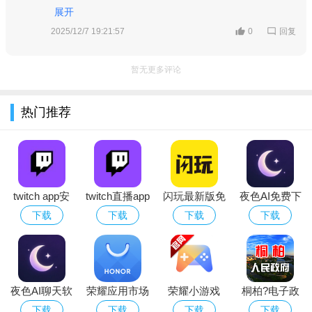
★★★★☆
YouTube Gaming
天也热闹，和全球玩家互动超开心，五星必须给！
展开
融合
回复
2025/12/7 19:21:57
0
斗鱼直播
国内最大游戏直播平台之一
★★★★★
虎牙直播
高清流畅，电竞赛事丰富
★★★★★
暂无更多评论
B站直播
二次元与游戏直播社区
★★★★☆
热门推荐
社交平台深度整合游戏直播
Facebook Gaming
★★★★☆
快手直播
全民直播，游戏品类丰富
★★★★☆
twitch app安
twitch直播app
闪玩最新版免
夜色AI免费下
卓正版下载
中文版下载
费下载
载手机版
下载
下载
下载
下载
2026官方最新
2026安卓免费
版
版
夜色AI聊天软
荣耀应用市场
荣耀小游戏
桐柏?电子政
Twitch直播怎么看中文？
件下载2026最
(荣耀应用商
app
务app
下载
下载
下载
下载