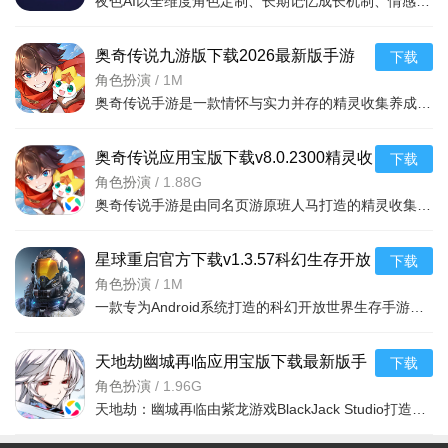
夜色AI以全维度角色定制、长期记忆成长机制、情感化实时对话为三大核心支柱——几分钟即可创建专属虚拟伴侣
奥奇传说九游版下载2026最新版手游
下载
v8.0.2300安卓版
角色扮演
/
1M
奥奇传说手游是一款情怀与实力并存的精灵收集养成对战手游，原班人马匠心打造，复刻经典又推陈出新，策略多
奥奇传说应用宝版下载v8.0.2300精灵收
下载
集养成手游
角色扮演
/
1.88G
奥奇传说手游是由同名页游原班人马打造的精灵收集养成对战手游，延续九宫八阵策略战斗体系，超200种精灵等你
星球重启官方下载v1.3.57科幻生存开放
下载
世界MMO手游
角色扮演
/
1M
一款专为Android系统打造的科幻开放世界生存手游。玩家将在废土星球上探索、建造与战斗，
天地劫幽城再临应用宝版下载最新版手
下载
游v1.71.0官方版
角色扮演
/
1.96G
天地劫：幽城再临由紫龙游戏BlackJack Studio打造，以主机级4K画质、电影式叙事、五系属性克制战棋玩法为三