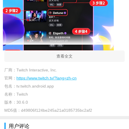
查看全文
厂商：
Twitch Interactive, Inc.
官网：
https://www.twitch.tv/?lang=zh-cn
包名：
tv.twitch.android.app
名称：
Twitch
版本：
30.6.0
MD5值：
d49806f124be245a21a0185735bc2af2
主要功能特点
海量直播内容：涵盖各类游戏、电竞赛事、音乐表演、创意
用户评论