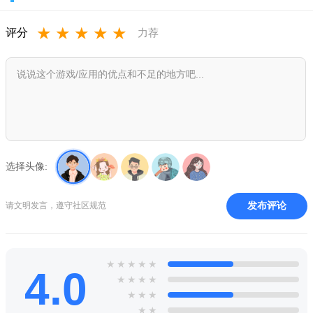
绘画等频道，总有你感兴趣的。
★
★
★
★
★
评分
力荐
实时互动聊天：支持弹幕和聊天室，与主播和其他观众即时
交流，参与投票和表情包互动。
关注与通知：关注你喜欢的主播，开启直播提醒，不错过任
何精彩瞬间。
视频点播与剪辑：回放往期直播，观看精彩剪辑片段，随时
重温经典。
选择头像:
多语言支持：提供中文界面，操作直观，适合国内外用户使
用。
发布评论
请文明发言，遵守社区规范
使用指南与常见问题
1.
高危避坑：
请务必从官方或正规渠道（如本页）下载
Twitch，避免安装恶意修改版导致账号被盗。
★
★
★
★
★
4.0
★
★
★
★
2.
强制操作：
首次启动时，必须允许网络权限，否则无法加载直
★
★
★
播流。
★
★