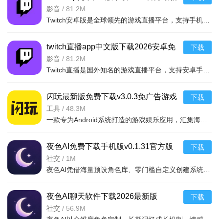
版v30.6.0安卓最新版
影音
/
81.2M
Twitch安卓版是全球领先的游戏直播平台，支持手机观看各类热门游戏直播、电竞赛事及创意内容，界面简洁操作
twitch直播app中文版下载2026安卓免
下载
费版v30.6.0安卓版
影音
/
81.2M
Twitch直播是国外知名的游戏直播平台，支持安卓手机观看海量游戏直播、电竞赛事和创意内容，界面简洁，实时
闪玩最新版免费下载v3.0.3免广告游戏
下载
盒子
工具
/
48.3M
一款专为Android系统打造的游戏娱乐应用，汇集海量热门手游与精彩试玩，无需注册即可一
夜色AI免费下载手机版v0.1.31官方版
下载
社交
/
1M
夜色AI凭借海量预设角色库、零门槛自定义创建系统和无敏感词限制的畅聊体验三大核心优势，为用户打造了一个
夜色AI聊天软件下载2026最新版
下载
v0.1.31官方版
社交
/
56.9M