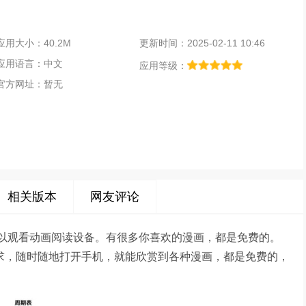
应用大小：40.2M
更新时间：2025-02-11 10:46
应用语言：中文
应用等级：
官方网址：暂无
相关版本
网友评论
款可以观看动画阅读设备。有很多你喜欢的漫画，都是免费的。
需求，随时随地打开手机，就能欣赏到各种漫画，都是免费的，