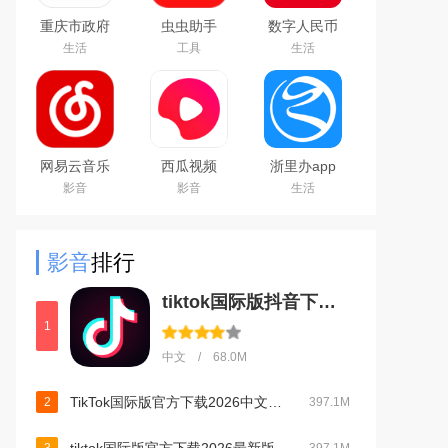
重庆市政府
虫虫助手
数字人民币
渝快办app
2026最新版
试点版官方
生活
工具
生活
官方版
游戏盒子
app安卓版
网易云音乐
西瓜视频
浙里办app
下载2025最
2024最新版
官方下载
影音
影音
生活
新版
2026手机版
影音
排行
tiktok国际版抖音下载官方正版最新版本v44.5.41安卓版
1
中文 / 68.0M
TikTok国际版官方下载2026中文最新版本v44.5.41最新官方安卓版
2
397.1M