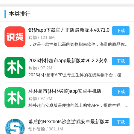
1、是一个高颜值社交互动软件，让来自不同地方的用户能够
全
聚在一起。
本类排行
2、超多的社交活动等你来参与，随时通过平台享受真实有趣
识货app下载官方正版最新版本v8.71.0
下载
社交。
安卓版
购物
/
121.6M
3、各类社交活动都可以轻松的参与，可以感受平台带来的乐
，这是一款性价比高的购物指南软件，海量的商品你都是可以选择的，用户可以看到很多的优惠的商品内容，各种正版资源可以在这里下载，由识货专业鉴别功能帮助你甄别，十分专业安全，需
趣。
2026朴朴超市app最新版本v6.2.2安卓
下载
最新版
购物
/
97.2M
2026朴朴超市APP是专注生鲜的在线购物平台，覆盖多城，30分钟极速配送。品类丰富含生鲜、日用品等，万款产品品质保障，天天特价月月大促。新人首单免邮送100元红包，更有秒杀、优惠券、秒付功能，冷链锁
朴朴超市(朴朴买菜)app安卓手机版
下载
v6.2.2安卓版
购物
/
97.2M
朴朴超市安卓版是便捷的线上购物APP，提供生鲜、日用等万款品质商品，每日特价、月月大促，新人首单免邮还送100元红包。支持30分钟闪电送达多区域，秒付通道结账快，更有完善售后保障，满足日常需求，轻松享
幕后的Nextbots沙盒游戏安卓最新版本
下载
v11.2.2 中文版
动作冒险
/
981.1M