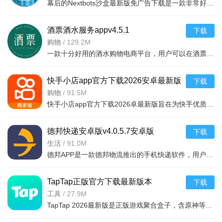
幕后的Nextbots沙盒最新版免广告下载是一款非常好玩的3D沙盒建造冒险游戏，高度自由的玩法和丰富的游戏内容，可以带给玩家们更多的冒险体验，采用第一视角，玩家可以自由探索和冒险，可以构建自己的基地，
酒票酒水服务appv4.5.1
下载
购物
/
129.2M
一款十分好用的酒水购物电商平台，用户可以在酒票酒水服务app上选购各种酒品，平台上酒品种类丰富，还有超多折扣，海量名优酒品，低至9.9元。，用户可以在享受美酒的同时查阅相关酒品知识
快手小店app官方下载2026安卓最新版
下载
v7.2.40.481安卓最新版
购物
/
91.5M
快手小店app官方下载2026卓最新版旨在为快手优质用户提供便捷的商品售卖服务，高效的将自身流量转化为收益，app拥有的功能很强大，店家可以在线查看所有的订单详情，软件拥有工作台，效率工具，客服消息等
德邦快递安卓版v4.0.5.7安卓版
下载
生活
/
91.0M
德邦APP是一款德邦物流推出的手机快递软件，用户可以通过手机下单查单、跟踪及个人资料管理等基本功能，方便快捷。
TapTap正版官方下载最新版本
下载
2026v2.94.0-mkt#100300手机版
工具
/
27.9M
TapTap 2026最新版是正版游戏聚合盒子，含原神等海量大作，更新及时。有平台+游戏双重福利，定期推主题权益；内置地图/配队/找搭子工具及安装包管理，提升体验。支持多登录保障安全，青少年模式兼顾不