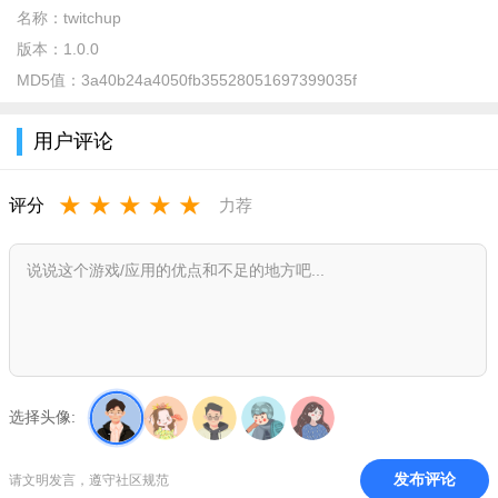
名称：
twitchup
软件特色：
版本：
1.0.0
1、witchup，超高颜值交友App，来这里，卸下防备、尽情表
MD5值：
3a40b24a4050fb35528051697399035f
达。
用户评论
2、成千上万的颜值男女任你邂逅，人在花丛过，第一眼的心
动快速遇见Ta。
★
★
★
★
★
评分
力荐
3、告别虚假芳心不错付，有趣的灵魂终会相遇。
软件优势：
1.里面提供了非常新颖有趣的交友模式，可以根据用户的喜好
来进行选择。
2.用户只需要输入自己的关键词就可以快速的匹配自己喜欢的
对象。
选择头像:
3.里面的功能非常的丰富，而且所有的功能都可以免费的使
用。
发布评论
请文明发言，遵守社区规范