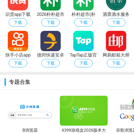
识货app下载
2026朴朴超市
朴朴超市(朴
酒票酒水服务
官方正版最新
app最新版本
朴买菜)app安
app
下载
下载
下载
下载
版本
卓手机版
快手小店app
德邦快递安卓
TapTap正版官
网易邮箱大师
官方下载2026
版
方下载最新版
安卓版
下载
下载
下载
下载
软件亮点：
安卓最新版
本2026
1、来自整个网络的单一合作伙伴聚集在这里，与用户轻松互
专题合集
动和聊天。
2、在这里，你只需打开定位功能，我们就能为你推荐更多周
边好友。
3、让你不断的扩大自己的社交圈，认识更多有趣的人们。
软件说明：
B浏览器
4399游戏盒2026版本大
谷歌浏览器