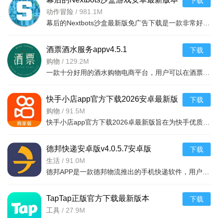
下载
v11.2.2 中文版
动作冒险
/
981.1M
幕后的Nextbots沙盒最新版免广告下载是一款非常好玩的3D沙盒建造冒险游戏，高度自由的玩法和丰富的游戏内容，可以带给玩家们更多的冒险体验，采用第一视角，玩家可以自由探索和冒险，可以构建自己的基地，
酒票酒水服务appv4.5.1
下载
购物
/
129.2M
一款十分好用的酒水购物电商平台，用户可以在酒票酒水服务app上选购各种酒品，平台上酒品种类丰富，还有超多折扣，海量名优酒品，低至9.9元。，用户可以在享受美酒的同时查阅相关酒品知识
快手小店app官方下载2026安卓最新版
下载
v7.2.40.481安卓最新版
购物
/
91.5M
快手小店app官方下载2026卓最新版旨在为快手优质用户提供便捷的商品售卖服务，高效的将自身流量转化为收益，app拥有的功能很强大，店家可以在线查看所有的订单详情，软件拥有工作台，效率工具，客服消息等
德邦快递安卓版v4.0.5.7安卓版
下载
生活
/
91.0M
德邦APP是一款德邦物流推出的手机快递软件，用户可以通过手机下单查单、跟踪及个人资料管理等基本功能，方便快捷。
TapTap正版官方下载最新版本
下载
2026v2.94.0-mkt#100300手机版
工具
/
27.9M