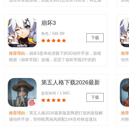
放世界冒险游戏，以提瓦特幻想世界为背景，神之眼
游戏
引导元素力。二次元风格，地形多样无重复，多职业
迟畅
可选，支持组队冒险，食物可复活（120秒冷却）。
略战
亮点为流畅连击、精美角色、人..
瓦特
崩坏3
角色 / 548.3M
下载
推荐理由
：崩坏3是米哈游旗下的3D动作手游，游戏
推荐
根据《崩坏学园》改编，还原了崩坏学园2中的剧
动作
情，《崩坏3》讲述了琪亚娜一行人成为“女武神部
立体
队”的一员后继续对抗崩坏势力的故事。有兴趣的玩家
空断
可以下载哦！..
火星
第五人格下载2026最新
版
益智休闲 / 1.94G
下载
推荐理由
：第五人格2026最新版是网易打造的悬疑解
推荐
谜动作手游，哥特暗黑画风搭配1V4非对称追逃玩
对称
法。无限回声可解锁全角色皮肤，剧情跌宕暗藏案件
手、