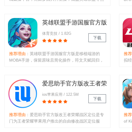
门游戏及生活内容。支持一键开播，夜间模式+直观
播，
导航，互动聊天室助力交流。可学技巧、参与话题，
都在
助你从小白变高手，免费体验丰..
他们
英雄联盟手游国服官方版
体育竞技 / 1.82G
下载
推荐理由
：英雄联盟手游国服官方版是移植端游的
推荐
MOBA手游，保留原味且简化操作，符文天赋回归，
拟经
随时随地开黑。经典英雄齐聚，提供专业赛事体验与
经理
公平竞技，支持5V5对战、皮肤收集，助你把握节奏
职业
完成热血作战，重拾青春回忆。..
最终
爱思助手官方版改王者荣
耀战区定位
ios苹果应用 / 122.5M
下载
推荐理由
：爱思助手官方版改王者荣耀战区定位是专
推荐
门为王者荣耀苹果用户推出的自由修改战区定位服
of
务，大家可以通过爱思助手无限次数的修改战区定
持1