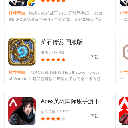
推荐理由
：穿越火线:枪战王者(CF正版手游)是一款由
推荐
腾讯PC游戏移植的FPS射击类游戏，该游戏完美传承
一款
了PC端的品质和玩法，原汁原味的FPS游戏，在这世
美传
界瞩目的情况下，大家是不是应该拿起手机来下载尝
在这
试下呢？CF迷们赶快行动起来吧..
下载
炉石传说 国服版
Hearthstone Heroes of
卡牌 / 465.4M
下载
Warcraft
推荐理由
：《炉石传说 国服版 Hearthstone Heroes
推荐
of Warcraft》是暴雪首款登陆移动平台的桌面卡牌游
台，
戏，以剑与魔法，人类与魔兽的世界为背景，与我们
就墙
熟悉的魔兽争霸、魔兽世界同属魔幻派系游戏，充满
卡、
未知却有些熟悉的神秘感。..
方关
Apex英雄国际服手游下
载2023最新版
动作冒险 / 2.59G
下载