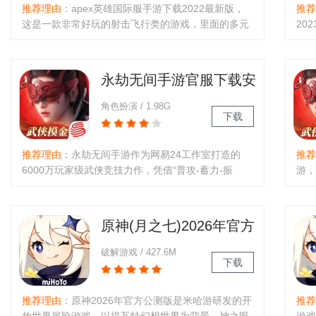
推荐理由
：apex英雄国际服手游下载2022最新版，
推荐
这是一款非常好玩的射击飞行类的游戏，里面的多元
20
化的战斗模式玩起来非常的有意思，你还可以在这里
戏应
进行各种精彩的乐趣和各种武器的选择，里面的人物
图，
非常的丰富，游戏的场景大气，..
技能
永劫无间手游官服下载安
装2026最新版
角色扮演 / 1.98G
下载
推荐理由
：永劫无间手游作为网易24工作室打造的
推荐
6000万玩家级武侠竞技力作，凭借“普攻-蓄力-振
游，
刀”三角博弈体系与飞索立体机动的独特玩法内核、
英雄
PC级东方美学画质、颠覆性的真人语音AI队友，以及
效沉
搜打撤摸金模式等多元玩法矩阵，..
四排
原神(月之七)2026年官方
公测版
破解游戏 / 427.6M
下载
推荐理由
：原神2026年官方公测版是米哈游研发的开
推荐