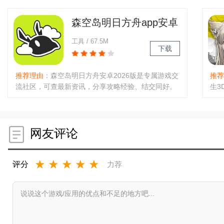
真相。你能扮演侦探推演线索，或在追逃中用专属技
能博弈，感受心跳刺激与策略乐趣..
森空岛明日方舟app安卓
最新版2026
工具 / 67.5M
下载
推荐理由
：森空岛明日方舟安卓2026版是专属游戏交
推荐
流社区，可查最新资讯，分享攻略经验、结交同好。
生3
亮点含精准数据分享、特色社区与福利活动；功能涵
核心
盖资讯更新、社区互动、资源共享，助力玩家深入讨
RP
论关卡，打造专属游戏圈子。..
台联
网友评论
★
★
★
★
★
评分
力荐