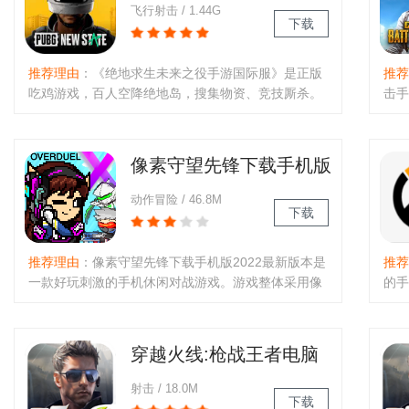
际服下载正版
飞行射击 / 1.44G
下载
推荐理由
：《绝地求生未来之役手游国际服》是正版
推荐
吃鸡游戏，百人空降绝地岛，搜集物资、竞技厮杀。
击手
游戏含篝火派对、古蹟奥秘等主题，S14热身赛抢先
选风
体验。自建房间、OB系统、尖兵试炼等新玩法上线，
务器
画质精致写实。利用走位和建筑..
载，
像素守望先锋下载手机版
2022最新版本
动作冒险 / 46.8M
下载
推荐理由
：像素守望先锋下载手机版2022最新版本是
推荐
一款好玩刺激的手机休闲对战游戏。游戏整体采用像
的手
素风格画风精致，玩法简单有趣。游戏中玩家通过点
道怎
击使用飞镖来与敌人对战，点击左边屏幕会停顿你的
记录
移动速度。里面还有多种技能..
啊，
穿越火线:枪战王者电脑
版
射击 / 18.0M
下载