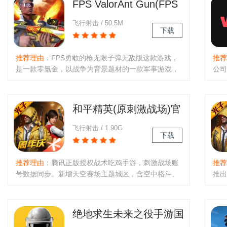
FPS ValorAnt Gun(FPS
勇敢的枪无限子弹无敌
飞行射击 / 50.5M
下载
版)
推荐理由
：FPS勇敢的枪无限子弹无敌版这款游戏，
推荐
是一款零氪金，以战争为背景题材的一款军事游戏，
公司
在这里玩家可以去进行多人游戏，或者闯关获取金
平台
币，进行提升自己的武器，在积累一定程度的装备就
方手
可以一起对战啦。..
物技
和平精英(原刺激战场)官
方最新版
飞行射击 / 1.90G
下载
推荐理由
：腾讯正版授权战术吃鸡手游，刺激战场账
推荐
号数据同步。新增天空赛场主题城区，含空中格斗、
推出
擂台赛、王牌小队等特色玩法；新武器突击盾牌（自
室研
动恢复耐久）、TMP-9冲锋手枪。支持百人竞技，虚
的数
幻4打造逼真场景，真实弹道+载..
登录
绝地求生未来之役手游国