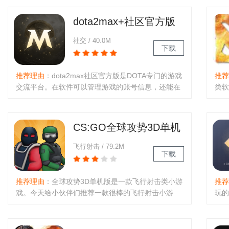
位，让自己的战绩显得更加突出，方便自己装逼以及
者峡
匹配排位等等，小伙伴们千万不要..
上分
dota2max+社区官方版
社交 / 40.0M
下载
推荐理由
：dota2max社区官方版是DOTA专门的游戏
推荐
交流平台。在软件可以管理游戏的账号信息，还能在
类软
线观看游戏大型比赛。很多游戏大神都在软件平台分
DO
享游戏精彩时刻。游戏教学经验可以学习。喜欢
能包
DOTA的小伙伴们快来下载哦。..
雄饰
CS:GO全球攻势3D单机
版
飞行射击 / 79.2M
下载
推荐理由
：全球攻势3D单机版是一款飞行射击类小游
推荐
戏。今天给小伙伴们推荐一款很棒的飞行射击小游
玩的
戏，很多小伙伴们都喜欢的经典射击小游戏。有趣酷
开箱
炫的射击特效特技。炫酷好玩的游戏装备。有趣的的
肤都
游戏玩法。喜欢的小伙伴们可以..
轻松