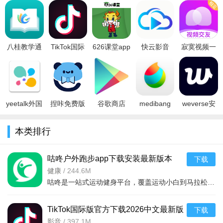
人们的不同需求，成为人们生..
八桂教学通
TikTok国际
626课堂app
快云影音
寂寞视频一
app下载
版官方下载
下载最新版
app官方下
对一视频相
2024官方最
2026中文最
本2024官方
载2024正版
见APP官方
新版
新版本v45.
版v2.1.0最
最新版
版v2.4.1.0
v3.0.5.0最
v1.6.7最
最
yeetalk外国
捏咔免费版
谷歌商店
medibang
weverse安
交友软件下
下载不用登
google play
paint下载中
卓下载2026
载安卓2026
录版v1.1.18
store最新版
文版最新版
官方最新版
5、选择完成后，点击页面右上方的【生成照片电影】。
本类排行
最新版v2.
官方最新官
本下载202
v28.17官方
v3.14.0最新
咕咚户外跑步app下载安装最新版本
下载
v10.73.1最新版
健康
/
244.6M
咕咚是一站式运动健身平台，覆盖运动小白到马拉松大神，整合赛事、智能设备、社区服务。AI配速兔子提供专属
TikTok国际版官方下载2026中文最新版
下载
本v45.2.3最新官方安卓版
影音
/
397.1M