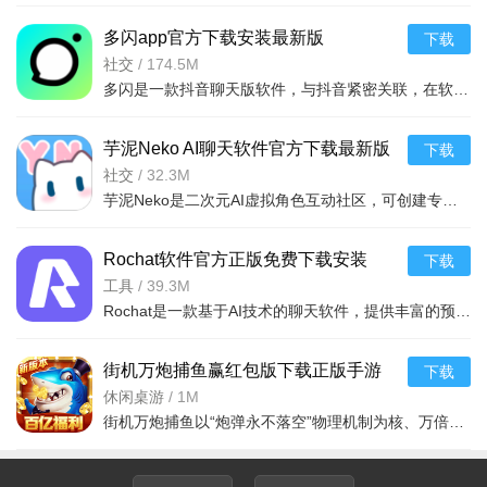
多闪app官方下载安装最新版
下载
2026v38.8.0最新版
社交
/
174.5M
多闪是一款抖音聊天版软件，与抖音紧密关联，在软件内可以和抖音好友聊天互动、分享日常动态，还可浏览他人
芋泥Neko AI聊天软件官方下载最新版
下载
v1.2.84最新版
社交
/
32.3M
芋泥Neko是二次元AI虚拟角色互动社区，可创建专属OC，AI驱动沉浸对话，支持语音文字互动。含画师约稿、社区
Rochat软件官方正版免费下载安装
下载
v2.3.13安卓版
工具
/
39.3M
Rochat是一款基于AI技术的聊天软件，提供丰富的预设及自定义AI角色互动体验，支持无限制词聊天和个性化智能
街机万炮捕鱼赢红包版下载正版手游
下载
v1.0.3联想版
休闲桌游
/
1M
街机万炮捕鱼以“炮弹永不落空”物理机制为核、万倍火力与四人同屏竞技为翼，在3D深海画卷中完美复刻街机厅