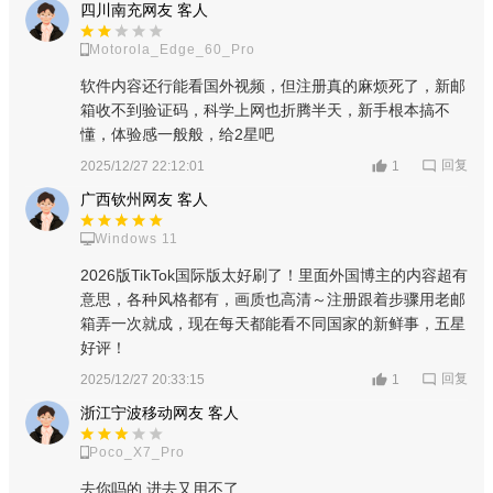
四川南充网友 客人
Motorola_Edge_60_Pro
软件内容还行能看国外视频，但注册真的麻烦死了，新邮
箱收不到验证码，科学上网也折腾半天，新手根本搞不
懂，体验感一般般，给2星吧
回复
2025/12/27 22:12:01
1
广西钦州网友 客人
Windows 11
2026版TikTok国际版太好刷了！里面外国博主的内容超有
意思，各种风格都有，画质也高清～注册跟着步骤用老邮
箱弄一次就成，现在每天都能看不同国家的新鲜事，五星
好评！
回复
2025/12/27 20:33:15
1
浙江宁波移动网友 客人
Poco_X7_Pro
去你吗的 进去又用不了