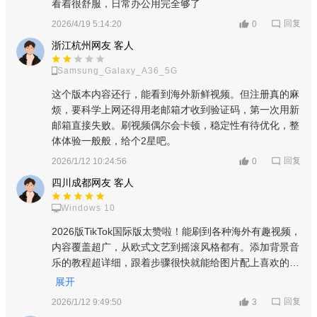
看着很舒服，日常办公用完全够了
回复
2026/4/19 5:14:20
0
浙江杭州网友 客人
Samsung_Galaxy_A36_5G
这个版本内容还行，能看到海外新鲜视频。但注册真的麻
烦，要科学上网还得用老邮箱才收到验证码，第一次用新
邮箱直接失败。刷视频偶尔会卡顿，稳定性有待优化，整
体体验一般般，给个2星吧。
回复
2026/1/12 10:24:56
0
2、进入视频拍摄界面后，点击右下角的【上传】选项。
四川成都网友 客人
Windows 10
2026版TikTok国际版太赞啦！能刷到各种海外有趣视频，
内容覆盖超广，从欧式文艺到摇滚风格都有。添加背景音
乐的教程超详细，跟着步骤很快就能给图片配上喜欢的音
乐。注册虽然要科学上网，但按说明来也顺利搞定，现在
展开
每天都刷得停不下来，五星推荐！
回复
2026/1/12 9:49:50
3