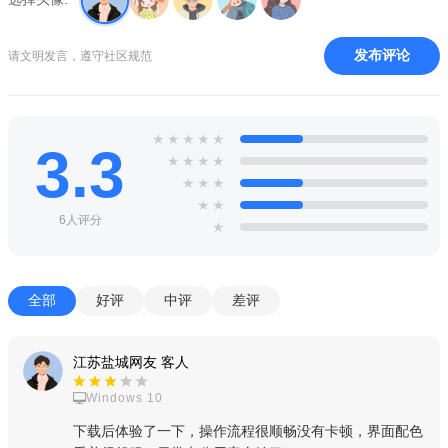
频，轻松记录和欣赏更多短视频内容！提供国际可用版本，各种
国外短视频等你来看哦！
发布评论
请文明发言，遵守社区规范
TikTok国际版怎么给图片添加背景音乐
1、打开TIKTOK APP，点击页面中间的【+】按钮。
★
★
★
★
★
3.3
★
★
★
★
★
★
★
★
★
6人评分
★
全部
好评
中评
差评
江苏盐城网友 客人
Windows 10
下载后体验了一下，操作流程很顺畅没有卡顿，界面配色