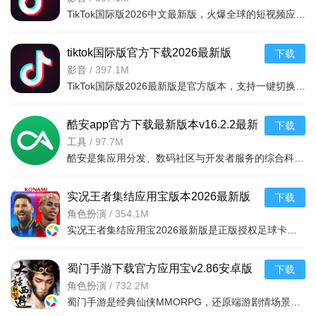
TikTok国际版2026中文最新版，火爆全球的短视频应用，支持创建、编辑、共享视频，记录生活点滴。汇聚国内外
tiktok国际版官方下载2026最新版
下载
v45.2.3安卓版
影音
/
397.1M
TikTok国际版2026最新版是官方版本，支持一键切换电视大屏模式，同步手机热门内容。无广告、安装包小，国内
酷安app官方下载最新版本v16.2.2最新
下载
版
工具
/
97.7M
酷安是集应用分发、数码社区与开发者服务的综合科技平台，构建完整生态闭环。支持HDR图片/LivePhoto分享，数
实况王者集结应用宝版本2026最新版
下载
v6.1.3安卓版本
角色扮演
/
354.1M
实况王者集结应用宝2026最新版是正版授权足球卡牌策略手游，收录梅西C罗等千余名实名球星，3D动态赛事配中文
6、生成后，点击右上方的【更换配乐】图标。
蜀门手游下载官方应用宝v2.86安卓版
下载
角色扮演
/
732.2M
蜀门手游是经典仙侠MMORPG，还原端游剧情场景。自由交易、万人城战热血刺激，仙侣兄弟实时语音共闯江湖；百