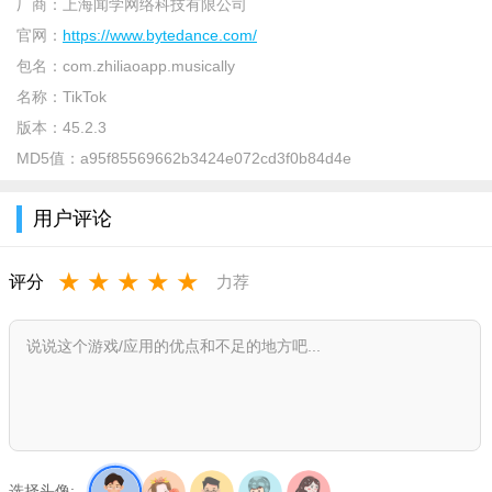
厂商：
上海闻学网络科技有限公司
官网：
https://www.bytedance.com/
包名：
com.zhiliaoapp.musically
名称：
TikTok
版本：
45.2.3
MD5值：
a95f85569662b3424e072cd3f0b84d4e
用户评论
★
★
★
★
★
评分
力荐
【软件介绍】
TikTok国际版2026新版免费下载安装，提供给你这款高品质的
短视频软件，这款软件支持用户创建，编辑和共享观看各种视
选择头像: