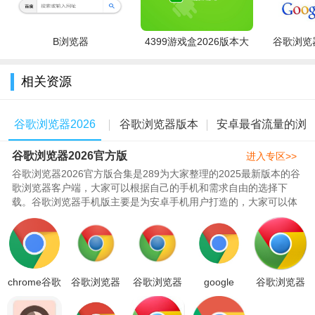
B浏览器
4399游戏盒2026版本大
谷歌浏览器
全
相关资源
谷歌浏览器2026
谷歌浏览器版本
安卓最省流量的浏
谷歌浏览器2026官方版
官方版
大全
览器
进入专区>>
谷歌浏览器2026官方版合集是289为大家整理的2025最新版本的谷
歌浏览器客户端，大家可以根据自己的手机和需求自由的选择下
载。谷歌浏览器手机版主要是为安卓手机用户打造的，大家可以体
验最安全的上网冲浪，同时谷歌浏..
chrome谷歌
谷歌浏览器
谷歌浏览器
google
谷歌浏览器
浏览器下载
手机版下载
2026年安卓
chrome apk
下载安装(手
手机版安卓
2026最新版
手机官方版
安卓版下载
机安卓版)官