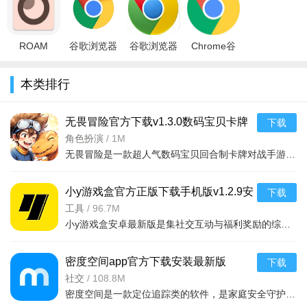
2026最新版
v151.0.792
v151.0.792
2026官方版
方下载20
（谷
ROAM
谷歌浏览器
谷歌浏览器
Chrome谷
MD(Pink)星
app安卓官
手机版
歌浏览器更
际莫奈粉色
方手机版
(Chrome)v151.0.7922.6
新器 绿色版
本类排行
版软件官方
v151.0.7922.6
安卓
v151.0.7922
下载安
无畏冒险官方下载v1.3.0数码宝贝卡牌
下载
对战手游
角色扮演
/
1M
无畏冒险是一款超人气数码宝贝回合制卡牌对战手游。收集养成海量经典数码兽，每只数码兽拥有多条自定义进化
小y游戏盒官方正版下载手机版v1.2.9安
下载
卓免费版
工具
/
96.7M
小y游戏盒安卓最新版是集社交互动与福利奖励的综合平台，提供精品及TV专服游戏，汇聚资深玩家社区交流心得，
密度空间app官方下载安装最新版
下载
2025v2.5.15安卓版
社交
/
108.8M
密度空间是一款定位追踪类的软件，是家庭安全守护工具，软件内有实时位置共享与便捷对讲功能，使用前需双方