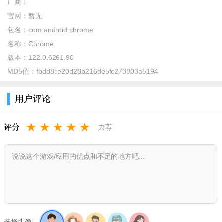
直观的手势 - 您可以打开任意多个标签页，并可通过在工具栏
厂商：
上左右滑动来快速切换显示的标签页
官网：
暂无
包名：
com.android.chrome
私密性强 - 当您使用隐身模式浏览时，系统不会保存您的任何
名称：
Chrome
浏览记录
版本：
122.0.6261.90
移动版Chrome运行速度更快，可以同步任何内容，标签之间
MD5值：
fbdd8ce20d28b216de5fc273803a5194
的转换更加直观、效果更佳，提前预载网页。
用户评论
自从2008年发布以来，Chrome 浏览器目前已经一跃成为了全
球流行浏览器，并在最快浏览器评选中获得最高分。Android版
★
★
★
★
★
评分
力荐
Chrome浏览器的代码库与桌面版大致相同，比如包含 V8
JavaScript 引擎。
但是移动版 Chrome 目前只限于Android 4.0系统或日后以上
版本，这就意味着大部分 Android 用户还无法立即使用上这款浏
览器。目前支持 Android 4.0 系统的设备包括 Galaxy Nexus、
Transformer Prime、Xoom 和 Nexus S等。
谷歌解释称，之所以要求 Android 4.0 系统，是因为 Chrome
选择头像: