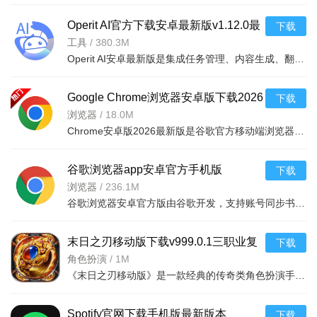
Operit AI官方下载安卓最新版v1.12.0最
下载
新版
工具
/
380.3M
Operit AI安卓最新版是集成任务管理、内容生成、翻译等功能的智能应用，以先进AI助力高效工作生活。亮点是支
Google Chrome浏览器安卓版下载2026
下载
最新版浏览器v151.0.7922.6官方版
浏览器
/
18.0M
Chrome安卓版2026最新版是谷歌官方移动端浏览器，依托谷歌搜索与云服务，整合跨设备同步、AI智能浏览、安全
谷歌浏览器app安卓官方手机版
下载
v151.0.7922.6安卓版
浏览器
/
236.1M
谷歌浏览器安卓官方版由谷歌开发，支持账号同步书签密码等数据，可通过插件定制功能。内置谷歌搜索与翻译，
末日之刃移动版下载v999.0.1三职业复
下载
古传奇手游
角色扮演
/
1M
《末日之刃移动版》是一款经典的传奇类角色扮演手游，完美复刻端游热血玩法。玩家将扮演英雄在广阔魔幻世界
Spotify官网下载手机版最新版本
下载