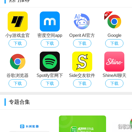
更新日志
更正了多项错误并提升了速度。
小y游戏盒官
密度空间app
Operit AI官方
Google
方正版下载手
官方下载安装
下载安卓最新
Chrome浏览
下载
下载
下载
下载
机版
最新版2025
版
器安卓版下载
2026最新版浏
览器
谷歌浏览器
Spotify官网下
Side交友软件
ShineAI聊天
app安卓官方
载手机版最新
下载官方最新
下载官方安卓
下载
下载
下载
下载
手机版
版本
版
版
专题合集