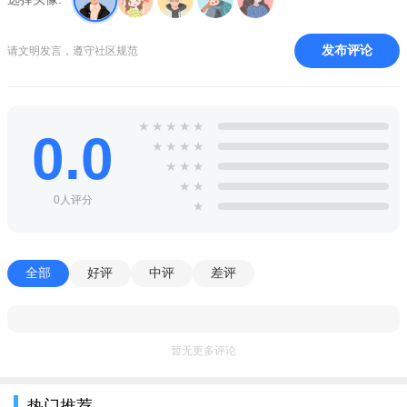
需要利用硬件加速功能，该功能目前只有在最新的"冰激凌三明
治"系统中具备。
发布评论
请文明发言，遵守社区规范
软件特色
浏览更快，加速页面载入、滚动和放大；
★
★
★
★
★
0.0
★
★
★
★
地址栏的搜索和导航更加直接；
★
★
★
可打开无限个标签，轻易预览所堆叠标签并切换；
★
★
0人评分
★
登录到 Chrome 同步用户书签，查看用户在电脑中所打开的
标签；
全部
好评
中评
差评
即便是在用户离线状态下，将桌面版 Chrome 页面一键发送
到智能机或平板电脑上并进行阅读；
可在隐私模式下私自浏览。
暂无更多评论
注：仅适用于android4.0以上固件
热门推荐