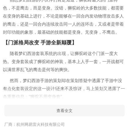
色，不是鹰击，而是变身。没错，狮驼岭的大多数技能，都需要
在变身的基础上进行，不论是能够在一回合内发动物理攻击多人
的鹰击，还是一回合内连续攻击同一人的连环击，又或者是带着
封印功能的象形，最基础的技能都是变身。无变身，不鹰击。
【门派格局改变 手游全新颠覆】
随着梦幻西游套装系统的出现，让狮驼岭这个门派一度大
热。变身套装成了狮驼岭的神装，基本上人手一套，一开战都可
以满世界乱飞的鹰击是何等的爽快。
然而，梦幻西游手游的策划却在策划答疑中透露了手游中没
有点化套装设定的这一设计!还来不及惊讶，马上策划又透露了一
条重要信息："狮驼不用变身套"。
这究竟是什么意思呢?难道狮驼岭的基础技能变身被取消了
查看全文
吗?狮驼岭不用变身也可以鹰击?如果真是这样，梦幻西游手游可
以说是大大颠覆了端游门派的格局!少了变身限制，这些狂暴的狮
厂商：
杭州网易雷火科技有限公司