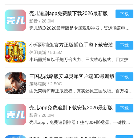
壳儿追剧app免费版下载2026最新版
下载
v3.0.3安卓免费版
影音
/
28.0M
壳儿追剧2026最新版是专属观影神器，资源涵盖电影（含科幻）、剧、综艺、动画等。界面如流动画卷，智能推荐
小玛丽捕鱼官方正版捕鱼手游下载安装
下载
v5.13.0赢话费版
休闲桌游
/
53.5M
小玛丽捕鱼以千炮万倍火力、三大核心模式、四大技能道具构建经典街机体验，零氪友好福利与话费京东卡实物奖
三国志战略版安卓灵犀客户端3D最新版
下载
v2079.1684官方最新安卓版
策略塔防
/
2.50G
由光荣特库摩正版授权，真实还原三国战场。百万格沙盘上演万人军团战，
壳儿app免费追剧下载安装2026最新版
下载
v3.0.3安卓版
影音
/
28.0M
壳儿app，免费追剧神器！整合30+影视源，一键搜索全网影片，高清播放、离线下载两不误，个性化订阅，智能推