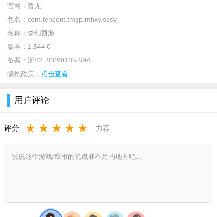
驼岭玩家们是否会飞出一片新的天空呢?
官网：
暂无
包名：
com.tencent.tmgp.mhxy.sqsy
【全新梦幻 全新西游梦】
名称：
梦幻西游
除了意外所知的狮驼岭的变身设定有变外，距今为止梦幻西
版本：
1.544.0
游手游所保留的其余五大门派迟迟没有更多的新消息，这些门派
备案：
浙B2-20090185-69A
又将会有什么新的变化吗?大唐官府的横扫千军是否会有新的变
隐私政策：
点击查看
化，又或者方寸山的神技催眠符是否会有改变?阴曹地府的辅助技
又会有怎样的设定呢?让我们一起拭目以待吧!
用户评论
版本更新
★
★
★
★
★
评分
力荐
最新动态：
【全新内容】
新门派：魔王寨，魔王降临，飞砂走石
新主角：逍遥生，舞天姬，震撼登场
跨服PK：剑会群雄，技压天下，等你来战