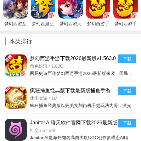
官方最新版
V1.448.1满
卓官方版
最新版
版V1.448.1
v3.1.0官方
V版
v1.563.0
v1.563.0官
时会显示"创建队伍"和"便捷组队"按钮。
方版
10.优化任务链、帮派任务操作，上交物品或宠物的任务，若
梦幻西游互
梦幻西游互
梦幻西游无
梦幻西游手
梦幻西游手
身上没有所需物品或宠物，则自动打开购买界面。
通版 官方版
通版官方
双版
游 官方版
游v1.563.0
V1.448.1
（最新安卓
V1.448.1
v1.563.0
官方最新版
本类排行
11.优化泡泡乐园设置，选拔阶段的结束时间改为每周四中午
版）
V1.448.1
12:00，同一时间结算泡泡王挑战资格，开启泡泡王挑战。
梦幻西游手游下载2026最新版v1.563.0
下载
12.优化光武神兵任务，对于已经完成附灵战斗的玩家，再次
官方版
角色扮演
/
1.88G
进行光武神兵任务时，上交强化石即可直接获得附灵神石。
网易史诗巨作梦幻西游手游2026最新版来袭，国民手游超1亿玩家选择。Q版回合制MMORPG，经典玩法结合职业平衡
疯狂捕鱼经典版下载最新版捕鱼手游
下载
v5.0官方版
休闲桌游
/
1M
疯狂捕鱼经典版以完美复刻街机千炮玩法为骨，激光炮与锁定捕鱼为翼，“吃分期、吐分期、爆分期”经典机制为
Janitor AI聊天软件官网下载2026最新版
下载
v1.8.1安卓版
社交
/
57.5M
Janitor AI是海外知名高自由度UGC创作多模态AI聊天软件，Android专属v1.3.1版72.5M。拥有超35万AI智能体，支