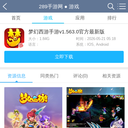
289手游网
●
游戏
首页
游戏
应用
排行
梦幻西游手游v1.563.0官方最新版
大小：
1.84G
时间：2026-05-21 05:18
语言：
系统：IOS, Android
立即下载
资源信息
同类热门
评论(0)
相关资源