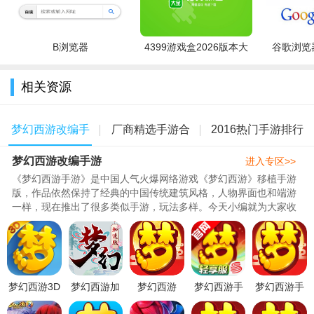
1.修复部分游戏闪退的问题。
2.修复法宝神行飞剑和风袋的太阴属性在第一回合不起效的问
B浏览器
4399游戏盒2026版本大
谷歌浏览器
题。
全
3.修复触发绝杀特效会使得拥有救命毫毛技能的单位无限神佑
相关资源
的问题。
4.优化战斗操作，允许战斗中购买野生宠物。
梦幻西游改编手
厂商精选手游合
2016热门手游排行
5.优化五行修业任务，允许玩家每次只领取一环任务。
梦幻西游改编手游
游
集
榜
进入专区>>
6.优化战斗操作，允许战斗中切换装备方案，切换后的属性在
《梦幻西游手游》是中国人气火爆网络游戏《梦幻西游》移植手游
版，作品依然保持了经典的中国传统建筑风格，人物界面也和端游
下场战斗生效。
一样，现在推出了很多类似手游，玩法多样。今天小编就为大家收
集了一些游戏。希望大家喜欢..
7.优化组队设置，队伍界面一键喊话功能可以选择在帮派、世
界或当前频道发送。
8.优化阴曹地府助战伙伴AI：提升使用尸腐毒类技能的概率，
降低使用阎罗令类技能的概率。
梦幻西游3D
梦幻西游加
梦幻西游
梦幻西游手
梦幻西游手
手游公测版
速版
v1.563.0安
游下载2026
游最新安卓
9.优化组队设置，主界面右侧的队伍栏，玩家未处于组队状态