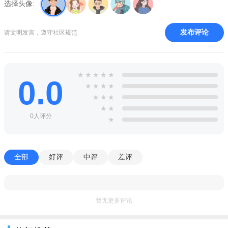
选择头像:
陪你过个梦幻年：金猴送禧，年兽闹春，超级神猴，火爆来
袭！
发布评论
请文明发言，遵守社区规范
【新增功能】
1.新增地煞星挑战玩法。
★
★
★
★
★
2.新增网页版登陆功能。
0.0
★
★
★
★
3.新增1个新门派"魔王寨"。
★
★
★
★
★
4.新增2个新角色"逍遥生"和"舞天姬"。
0人评分
★
5.新增仓库改名功能，玩家可以自行定义各仓库的名字。
6.新增帮派福利礼包功能，允许帮派内成员在帮派聊天频道发
全部
好评
中评
差评
放礼包。
7.新增房屋允许"大扫除"功能，可以将房屋的清洁度耐久度一
暂无更多评论
次恢复至满。
8.新增秘境降妖有机会获赠伙伴技能的设定，玩家可以给伙伴