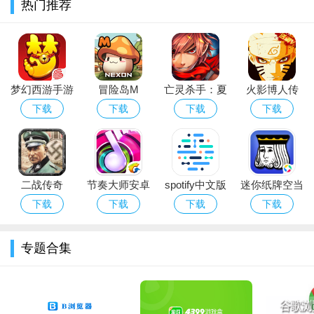
热门推荐
自由搭配技能。
9.新增帮派竞赛夺旗玩法布阵功能，帮主、副帮主、左右护法
可以对夺旗玩法守卫和护法的位置进行布阵。
10.新增帮派约战功能，帮派之间可以发起约战，约战双方各
梦幻西游手游
冒险岛M
亡灵杀手：夏
火影博人传
选出3只参战队伍，在晚上23:00进行胜负对决。
MapleStory M
侯惇外传
ios满V版
下载
下载
下载
下载
11.新增情侣对白任务，已婚玩家可以直接在与伴侣对话的窗
口中发起，夫妻一起答题，获得好友度、恩爱积分。
12.新增高级弹幕功能，喜宴中可使用高级弹幕功能，发送刷
二战传奇
节奏大师安卓
spotify中文版
迷你纸牌空当
屏弹幕、彩色弹幕、弹跳弹幕、倒立弹幕等各种新颖的弹幕。
最新版本
含歌词
接龙
下载
下载
下载
下载
13.新增剑会群雄玩法，活动按等级分为精锐组（60-69级），
勇武组（70-89级），神威组（90-100级），同组别内进行跨服
专题合集
PK匹配战斗。
【修复及优化】