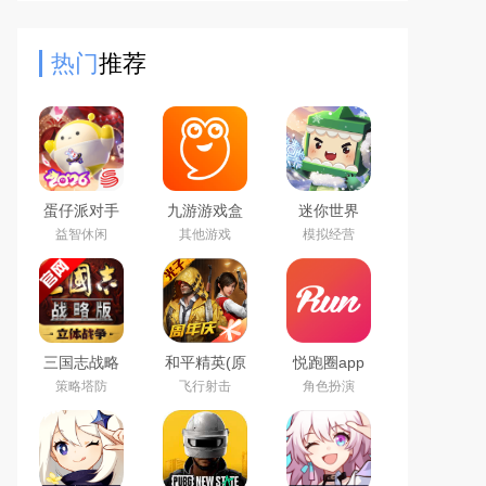
星，自由养成球员，制定多变战术；
多种赛事+实时PVP社交玩法丰富
热门
推荐
蛋仔派对手
九游游戏盒
迷你世界
游(元气零食
子app2026
2026最新官
益智休闲
其他游戏
模拟经营
季)下载官方
最新版
方版
正版
三国志战略
和平精英(原
悦跑圈app
版2026官方
刺激战场)官
下载2026最
策略塔防
飞行射击
角色扮演
最新版
方最新版
新版