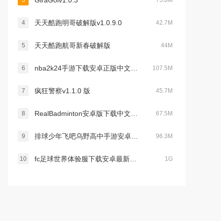
GiraGolv1.0.3
3
75.8M
天天酷跑明哥破解版v1.0.9.0
4
42.7M
天天酷跑航哥新春破解版
5
44M
nba2k24手游下载安卓正版中文版(NBA 2K Mobile)v7.0.8642079最新版本
6
107.5M
疯狂警察v1.1.0 版
7
45.7M
RealBadminton安卓版下载中文免费版v1.0.3安卓免费版
8
67.5M
排球少年飞吧乌野高中手游安卓汉化版v1.0.4官方最新版
9
96.3M
fc足球世界体验服下载安卓最新版v30.1.01最新免费版
10
1G