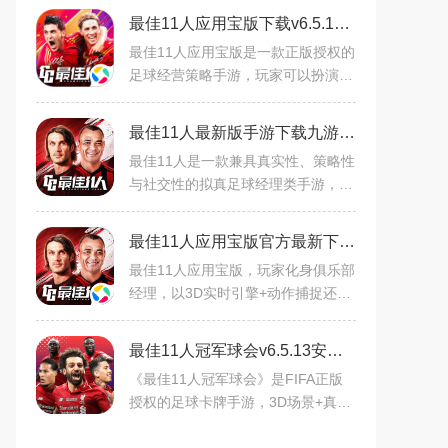
最佳11人应用宝版下载v6.5.142足球经营策略手游
最佳11人应用宝版是一款正版授权的
足球经营策略手游，玩家可以扮演俱
乐部经理，组建球队、训练球员、参
与联赛。游戏画面精美，玩法丰富，
最佳11人最新版手游下载九游版v6.5.142安卓版
支持Android平台，免费下
最佳11人是一款兼具真实性、策略性
与社交性的拟真足球经理类手游，依
托FIFPro官方授权与丰富的核心玩
法，汇聚国际巨星、复刻经典赛事、
最佳11人应用宝版官方最新下载免费版v6.5.62官方安卓版
打造多元社交，让玩家化身
最佳11人应用宝版，玩家化身俱乐部
经理，以3D实时引擎+动作捕捉还原
真实赛场。战术沙盒自定义阵型，AI
复现真实PVP；签约国际巨星，养成
最佳11人冠军球会v6.5.13安卓版
球星，复刻经典赛事。支持
《最佳11人冠军球会》是FIFA正版
授权的足球卡牌手游，3D场景+真实
音效还原赛场热血。可签约国际巨