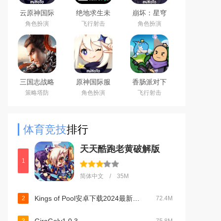
云原神国际
绝地求生未
崩坏：星穹
版app下载
来之役手游
铁道官方手
角色扮演
飞行射击
角色扮演
2026最新版
国际服下载
游下载安卓
正版
最新版
三国志战略
原神国际服
香肠派对下
版安卓灵犀
(Genshin
载2026最新
策略塔防
角色扮演
飞行射击
客户端3D最
Impact)下载
版
新版
最新版
体育竞技
排行
天天酷跑老黄破解版
1
简体中文 / 35M
Kings of Pool安卓下载2024最新版v1.25.5 联机版
2
72.4M