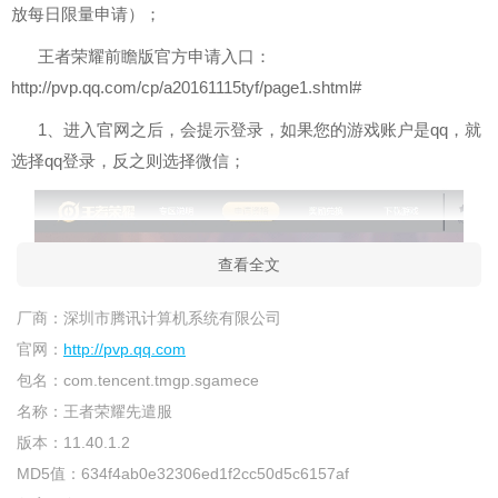
放每日限量申请）；
王者荣耀前瞻版官方申请入口：
http://pvp.qq.com/cp/a20161115tyf/page1.shtml#
1、进入官网之后，会提示登录，如果您的游戏账户是qq，就
选择qq登录，反之则选择微信；
查看全文
厂商：
深圳市腾讯计算机系统有限公司
官网：
http://pvp.qq.com
包名：
com.tencent.tmgp.sgamece
名称：
王者荣耀先遣服
版本：
11.40.1.2
MD5值：
634f4ab0e32306ed1f2cc50d5c6157af
2、在资格申请里面，填写您所在的平台和游戏大区；（切记