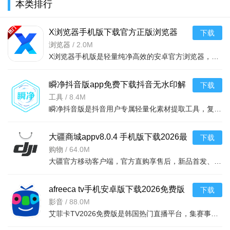
本类排行
最适合手机的moba游戏，10分钟享受极致竞技体验。打野迂
回，手脑配合，一战到底!人多，速来!
X浏览器手机版下载官方正版浏览器
下载
v5.6.0安卓版
浏览器
/
2.0M
特色四：公平竞技!好玩不坑拼实力!
X浏览器手机版是轻量纯净高效的安卓官方浏览器，回归浏览本质。1M超小安装包，无冗余干扰与后台进程，运行流
凭实力carry全场，靠技术决定胜负。不做养成，不设体力，
还你最初的游戏乐趣!
瞬净抖音版app免费下载抖音无水印解
下载
析工具v1.0.3最新版
工具
/
8.4M
特色五：指尖超神!风骚走位秀操作!
瞬净抖音版是抖音用户专属轻量化素材提取工具，复制链接一键解析保存无水印视频、图集及封面，画质无损。软
微操改变战局!手速流?意识流?看我风骚走位，力压群雄，打
出钻石操作!收割，连杀超神!
大疆商城appv8.0.4 手机版下载2026最
下载
新版
购物
/
64.0M
游戏介绍
大疆官方移动客户端，官方直购享售后，新品首发、界面优化，支付安全返DJI币，视频快速了解产
《王者荣耀》是全球首款5V5英雄公平对战手游，腾讯最新
moba手游大作! 作为MOBA类游戏，《王者荣耀》特色多多，在
afreeca tv手机安卓版下载2026免费版
下载
同类的游戏中可谓是一枝独秀，艳压全场。5V5王者峡谷、5V5深
（艾菲卡TV）v8.27.1安卓最新版
影音
/
88.0M
艾菲卡TV2026免费版是韩国热门直播平台，集赛事影视于一体。亮点为高清低延迟直播与跨平台随拍随传，涵盖十
渊大乱斗、以及3V3、1V1等多样模式一键体验，海量英雄随心选
择，精妙配合默契作战!热血竞技尽享快感!海量英雄随心选择，精