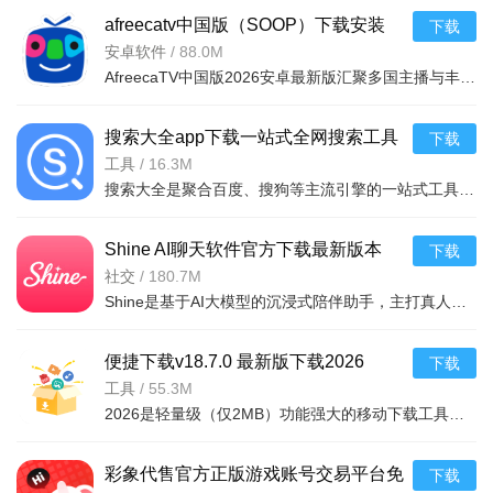
afreecatv中国版（SOOP）下载安装
下载
妙配合默契作战!10秒实时跨区匹配，与好友组队登顶最强王者!
2026安卓最新版v8.27.1免费最新版
安卓软件
/
88.0M
操作简单易上手，一血、五杀、超神，极致还原经典体验!
AfreecaTV中国版2026安卓最新版汇聚多国主播与丰富直播影视资源，高清无广告播放及离线缓存确保流畅观看。新
注意事项
搜索大全app下载一站式全网搜索工具
下载
1、《王者荣耀体验服》资格申请实时开放，大家可以随时申
v1.8.70安卓版
工具
/
16.3M
请
搜索大全是聚合百度、搜狗等主流引擎的一站式工具，可自由切换或并行搜索，信息更全面。支持语音/本地查找、
2、请大家先在【申请资格】提交申请，申请成功后，便会获
得体验服的资格
Shine AI聊天软件官方下载最新版本
下载
v1.2.5安卓版
社交
/
180.7M
3、请大家珍惜体验服的体验机会，本赛季开始会根据体验服
Shine是基于AI大模型的沉浸式陪伴助手，主打真人自然对话与剧情化互动。支持多角色同台、分支剧情自定义，A
的表现进行对应正式服账号的奖惩！
便捷下载v18.7.0 最新版下载2026
下载
工具
/
55.3M
2026是轻量级（仅2MB）功能强大的移动下载工具，支持微博、小红书等多平台，可下载图像、音频、视频
彩象代售官方正版游戏账号交易平台免
下载