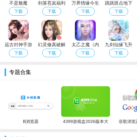
不是魅魔
剑落苍岚福利
万界情缘今生
跳跳斑点地下
4、填写后，提交申请，根据提示授权，会弹出成功提示。
NOTA
版
来世内购破解
城（无敌版）
下载
下载
下载
下载
Succubus汉
版
化下载安卓免
费版
远古封神手游
幻灵修真破解
太乙之魔（内
九剑仙缘飞升
（无限元宝
版
购破解版）
版
下载
下载
下载
下载
游戏特色
服）
特色一：5v5!越塔强杀!超神!
专题合集
5V5经典地图，三路推塔，呈现最原汁原味的对战体验。英雄
策略搭配，组建最强阵容，默契配合极限666!
特色二：深渊大乱斗!随机英雄一路团战!
5V5大乱斗，即刻激情团战!随机盲选英雄，全团杀中路，冲
突一触即发!一条路，全神装，血战到底!
B浏览器
4399游戏盒2026版本大
谷歌浏览器
全
特色三：随时开团!10分钟爽一把!