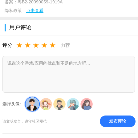
备案：
粤B2-20090059-1919A
需查看是否符合以下条件）
隐私政策：
点击查看
用户评论
★
★
★
★
★
评分
力荐
选择头像:
王者荣耀体验服申请条件
发布评论
请文明发言，遵守社区规范
— 角色等级30级并且实名制年龄大于等于18岁