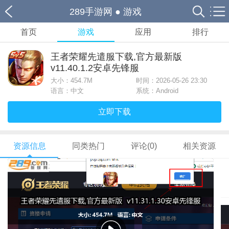
289手游网
●
游戏
首页
游戏
应用
排行
王者荣耀先遣服下载,官方最新版
v11.40.1.2安卓先锋服
大小：
454.7M
时间：2026-05-26 23:30
语言：中文
系统：Android
立即下载
资源信息
同类热门
评论(0)
相关资源