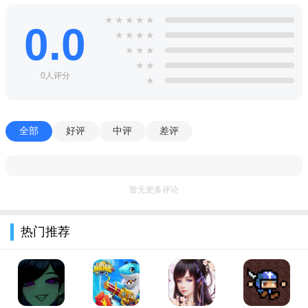
— 角色在申请当日的前1周内，至少有2天登录过游戏
★
★
★
★
★
0.0
— 角色在申请当日的前1个月内，至少有10天登录过游戏
★
★
★
★
★
★
★
— 角色注册时间超过2个月
★
★
0人评分
★
— 游戏内信誉积分>=100并且信誉等级>=5
3、如果选错大区，会弹出错误提示，这个很重要；
全部
好评
中评
差评
暂无更多评论
热门推荐