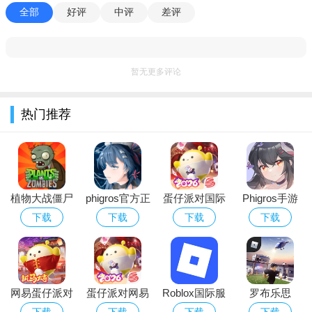
全部
好评
中评
差评
暂无更多评论
热门推荐
植物大战僵尸
phigros官方正
蛋仔派对国际
Phigros手游
经典版下载安
版下载2026最
服Eggy Party
官方下载最新
下载
下载
下载
下载
装免费
新版安卓版
下载官方最新
版本
版
网易蛋仔派对
蛋仔派对网易
Roblox国际服
罗布乐思
游戏免费版下
版下载安卓正
下载中文版游
roblox中文版
下载
下载
下载
下载