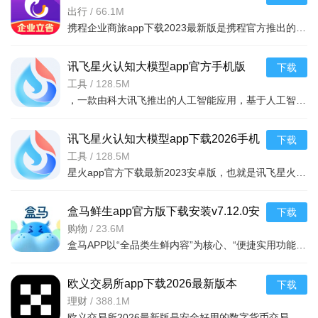
v10.24.0安卓版
出行
/
66.1M
携程企业商旅app下载2023最新版是携程官方推出的专门针对企业级用户打造的平台，拥有更高的企业折扣，大家通过携程企业商旅app预订出差的机票、酒店等等都能获得更多折扣，需要的小伙伴快来下载吧。
讯飞星火认知大模型app官方手机版
下载
v5.6.1安卓版
工具
/
128.5M
，一款由科大讯飞推出的人工智能应用，基于人工智能技术，为大家提供强大的学习功能和办公功能，可以通过在线提问的方式，获取各种生活学习建议，还能够一键ai续写文章，完成各
讯飞星火认知大模型app下载2026手机
下载
版v5.6.1安卓最新版
工具
/
128.5M
星火app官方下载最新2023安卓版，也就是讯飞星火app，一款智能的讯飞星火认知大模型应用，拥有同样的ai社交功能，和文章续写，绘画功能，只需要输入关键词，即可快速生成你需要的文本内容，或者绘画作品
盒马鲜生app官方版下载安装v7.12.0安
下载
卓版
购物
/
23.6M
盒马APP以“全品类生鲜内容”为核心、“便捷实用功能”为支撑、“极速新鲜与高性价比”为亮点，用全球直采保障食材品质，靠高效物流实现即时送达，以多元服务提升购物体验。无论是日常买菜、采购进口海鲜，还是购
欧义交易所app下载2026最新版本
下载
v6.165.0最新版
理财
/
388.1M
欧义交易所2026最新版是安全好用的数字货币交易平台，支持近千种币种及衍生品交易，配备安全钱包。全球领先，金融级加密保障安全，专业分析师直播指导。功能含智能挖矿、矿池自动切换、实时监控挖矿状况，交易流