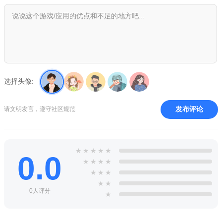
2、可简单操作的单手模式和较为细致操作的双手模式
3、供您随意选择操作
4、滑动触屏操作方式，进一步强化了触屏的优点
冠军网球游戏点评
选择头像:
1、您可以遇到各具魅力的50名角色
2、除了21名选手身穿的服装以外，还有200多种服装和饰品
发布评论
请文明发言，遵守社区规范
3、您可借此装饰独一无二的角色
4、每位选手都拥有各自不同的属性和技能，具有与众不同的
★
★
★
★
★
游戏风格
0.0
★
★
★
★
5、您可以采用多种方式培养选手
★
★
★
★
★
0人评分
★