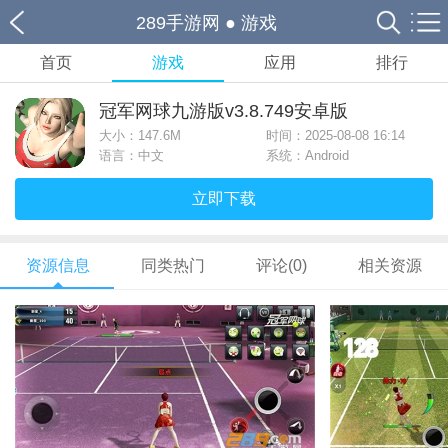
289手游网
●
游戏
首页
游戏
应用
排行
冠军网球九游版v3.8.749安卓版
大小：
147.6M
时间：2025-08-08 16:14
语言：中文
系统：Android
立即下载
资源信息
同类热门
评论(0)
相关资源