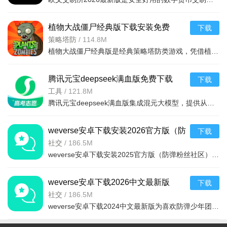
植物大战僵尸经典版下载安装免费
下载
v3.15.0安卓版
策略塔防
/
114.8M
植物大战僵尸经典版是经典策略塔防类游戏，凭借植物抵御僵尸守护家园的核心玩法，通过种植植物构建防线，抵御从屏幕右侧持续入侵的僵尸，风靡全球，游戏的界面简洁，操作简单，上手容易，全年龄段都适合玩这款游戏。
腾讯元宝deepseek满血版免费下载
下载
v2.63.0安卓版
工具
/
121.8M
腾讯元宝deepseek满血版集成混元大模型，提供从文档解析、多语言翻译到创意绘图、口语陪练的一站式AI服务。亮点在于其全面覆盖办公学习生活娱乐需求，特别适合追求效率与创意的用户。功能包括AI写作、对
weverse安卓下载安装2026官方版（防
下载
弹粉丝社区）v3.13.1官方最新版
社交
/
186.5M
weverse安卓下载安装2025官方版（防弹粉丝社区）是一款非常棒的粉丝社区平台，是一款可以与自己喜欢的明星交流的软件，只需轻轻按一下按钮，便可与世界各地的粉丝们交流，获得最新的爱豆行程消息和资讯，
weverse安卓下载2026中文最新版
下载
v3.13.1最新安卓版
社交
/
186.5M
weverse安卓下载2024中文最新版为喜欢防弹少年团的粉丝带来了许多的福利，为粉丝和朋友创建高质量的互动平台，随意发表与偶像有关的任何话题，用户可以在这里获得偶像的个人信息，可以与许多粉丝聊天，从