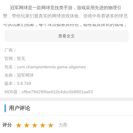
冠军网球是一款网球竞技类手游，游戏采用先进的物理引
擎，带给玩家们最真实的网球游戏体验。游戏中有着诸多的球员
可供玩家们招募，每个球员都各具特色，都有着其擅长的领域，
玩家可以在游戏中选择自己心仪的选手进行比赛。游戏中有着多
查看全文
种游戏玩法，玩家们可在其中参加各种比赛，并且游戏还支持联
机，可与好友一起在线对战。
厂商：
官网：
暂无
冠军网球游戏特色
包名：
com.championtennis.game.aligames
1、在移动终端首次引入“布料模拟(Cloth Simulation)”技术
名称：
冠军网球
2、连衣角的轻微飘动都呈现得那么逼真
版本：
3.8.749
MD5值：
cffbe794290fae610c4dcc5b8801aa53
3、采用动态捕捉和Havok物理引擎，模仿实际网球动作
4、呈现逼真的角色动态
用户评论
冠军网球游戏优势
★
★
★
★
★
评分
力荐
1、支持纵横画面