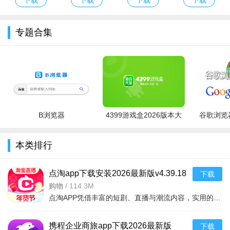
载安装
版游戏
戏
国际服2026最
新版
专题合集
B浏览器
4399游戏盒2026版本大
谷歌浏览器
全
本类排行
点淘app下载安装2026最新版v4.39.18
下载
官方版
购物
/
114.3M
点淘APP凭借丰富的短剧、直播与潮流内容，实用的观剧、购物和互动功能，以及追剧购物一站式、优惠福利丰厚、内容互动丰富的核心亮点，成为追剧剁手党的宝藏平台，既为用户带来畅快的沉浸式观剧体验，又能让用户在
携程企业商旅app下载2026最新版
下载