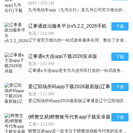
版v6.10.8.1 2026手机版
出行
/
258.1M
九号电动车app（九号出行）是九号公司官方推出的智能出行服务应用。用户可通过手机实现一键解锁/锁车、车辆
辽事通政治服务平台v5.2.2_2026手机
下载
版
生活
/
112.8M
辽宁省官方推出的一站式政务服务应用，整合了全省政务资源，提供社保查询、医保缴费、
辽事通e大连app下载2026安卓版
下载
v5.2.2-2026手机版
生活
/
112.8M
辽事通e大连app是专为大连市民打造的一站式政务服务平台。汇集社保查询、公积金、医疗挂号、交通违章、不动
爱辽阳场所码app下载2026最新版(辽事
下载
通)v5.2.2 2026手机版
生活
/
112.8M
爱辽阳场所码app2026最新版辽事通是辽宁辽阳地区居民出行必备的防疫健康服务平台。基于辽事通官方内核，集成
(螃蟹交易)螃蟹账号代售app下载安卓最
下载
新版v6.8.8 2026手机版
工具
/
113.8M
螃蟹交易app是一款专注于螃蟹游戏账号代售的安卓应用，提供安全可靠的账号上架、智能估价、在线洽谈和担保交