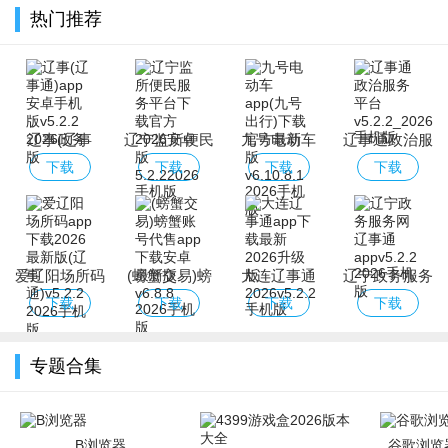
热门推荐
辽事(辽事
辽宁监所便民
九号电动车
辽事通政治服
通)app安卓手
服务平台下载
app(九号出
务平台
下载
下载
下载
下载
机版
官方2026安卓
行)下载官方
版
最新版
爱辽阳场所码
(螃蟹交易)螃
大连辽事通
辽宁政务服务
app下载2026
蟹账号代售
app下载最新
网辽事通app
下载
下载
下载
下载
最新版(辽事
app下载安卓
2026升级版
通)
最新版
专题合集
B浏览器
谷歌浏览器