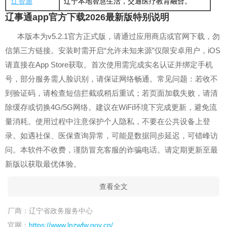
辽智通
辽宁本地智慧生活，交通医疗教育融合。
辽事通app官方下载2026最新版特别说明
本版本为v5.2.1官方正式版，请通过应用商店或官网下载，勿
信第三方链接。安装时需开启“允许未知来源”仅限安卓用户，iOS
请直接在App Store获取。首次使用需完成实名认证并绑定手机
号，部分服务需人脸识别，请保证网络畅通。常见问题：若收不
到验证码，请检查短信拦截或稍后重试；若页面加载失败，请清
除缓存或切换4G/5G网络。建议在WiFi环境下完成更新，避免流
量消耗。使用过程中注意保护个人隐私，不要在公共设备上登
录。如遇社保、医保查询异常，可能是数据同步延迟，可错峰访
问。本软件不收费，谨防冒充客服的诈骗电话。请定期更新至最
新版以获取最优体验。
查看全文
厂商：
辽宁省政务服务中心
官网：
https://www.lnzwfw.gov.cn/