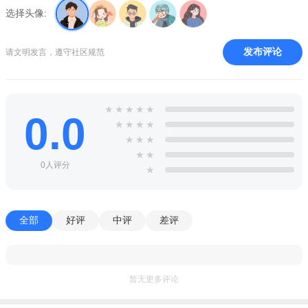
选择头像:
发布评论
请文明发言，遵守社区规范
★
★
★
★
★
0.0
★
★
★
★
★
★
★
★
★
0人评分
★
全部
好评
中评
差评
暂无更多评论