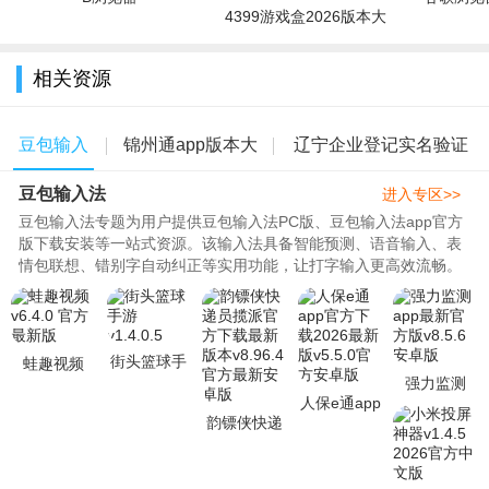
4399游戏盒2026版本大
全
相关资源
豆包输入
锦州通app版本大
辽宁企业登记实名验证
豆包输入法
法
全
app
进入专区>>
豆包输入法专题为用户提供豆包输入法PC版、豆包输入法app官方
版下载安装等一站式资源。该输入法具备智能预测、语音输入、表
情包联想、错别字自动纠正等实用功能，让打字输入更高效流畅。
无论是办公文档编辑、社交聊天..
街头篮球手
蛙趣视频
游v1.4.0.5
强力监测
v6.4.0 官方
人保e通app
app最新官
最新版
韵镖侠快递
官方下载
方版v8.5.6
员揽派官方
2026最新版
安卓版
下载最新版
v5.5.0官方
本v8.96.4官