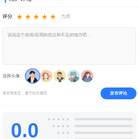
★
★
★
★
★
评分
力荐
游戏内容
浩瀚宇宙与势力世界观：战火蔓延的星际背景，拥有云雀帝
国、硅基生命、高等位面等多个阵营，星系地图广阔，危机与机
遇并存。
原创太空舰队体系：包含护卫舰、驱逐舰、主力舰等多类型
舰船，可自由改装武器与模块，打造专属舰队配置。
选择头像:
多元星际探索场景：随机星域事件、资源星球、未知遗迹与
高难度 BOSS，探索过程充满随机性与冒险感。
发布评论
请文明发言，遵守社区规范
★
★
★
★
★
0.0
★
★
★
★
★
★
★