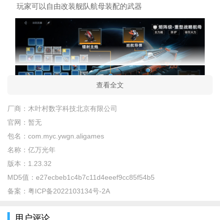
玩家可以自由改装舰队航母装配的武器
查看全文
厂商：
木叶村数字科技北京有限公司
官网：
暂无
玩家还需要有策略布置战术，击败敌人舰队
包名：
com.myc.ywgn.aligames
名称：
亿万光年
版本：
1.23.32
MD5值：
e27ecbeb1c4b7c11d4eeef9cc85f54b5
备案：
粤ICP备2022103134号-2A
用户评论