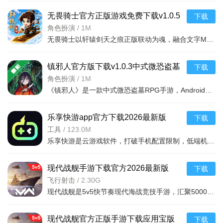
无畏骑士官方正版游戏免费下载v1.0.5
下载
安卓版
角色扮演
/
1M
无畏骑士以轩辕剑天之痕正版联动为魂，融合文字MUD沉浸剧情与肉鸽随机闯关双重玩法，在放置挂机的轻松节奏中
镇邪人官方版下载v1.0.3中式微恐盗墓
下载
RPG手游
角色扮演
/
1M
《镇邪人》是一款中式微恐盗墓RPG手游，Android平台。玩家将深入古墓探险，体验诡异氛围与解谜玩法。画面精
乐享快游app官方下载2026最新版
下载
v7.5.1最新版
工具
/
123.0M
乐享快游是云游戏软件，打破手机配置限制，低端机也能畅玩3A大作。700+热门游戏无需下载即点即玩，涵盖知名
现代战舰手游下载官方2026最新版
下载
v0.106.0.53996安卓版
飞行射击
/
2.30G
现代战舰是5v5快节奏现代海战竞技手游，汇聚5000万玩家。拥有300种1:1真实建模战舰战机，主打海空协同立体作
现代战舰官方正版手游下载应用宝版
下载