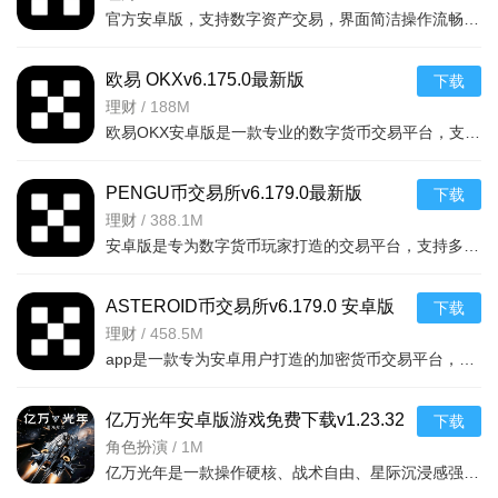
官方安卓版，支持数字资产交易，界面简洁操作流畅，适合手机用户随时交易。
欧易 OKXv6.175.0最新版
下载
理财
/
188M
欧易OKX安卓版是一款专业的数字货币交易平台，支持USDT等多种币种交易，界面简洁操作便捷，提供安全可靠的数
PENGU币交易所v6.179.0最新版
下载
理财
/
388.1M
安卓版是专为数字货币玩家打造的交易平台，支持多种热门币种实时买卖，界面简洁流畅，安全稳定
ASTEROID币交易所v6.179.0 安卓版
下载
理财
/
458.5M
app是一款专为安卓用户打造的加密货币交易平台，支持多种主流币种交易，操作简单流畅，实时
亿万光年安卓版游戏免费下载v1.23.32
下载
官方版
角色扮演
/
1M
亿万光年是一款操作硬核、战术自由、星际沉浸感强的实时星战 RTS 手游，适合喜欢策略操控与太空冒险的玩家。