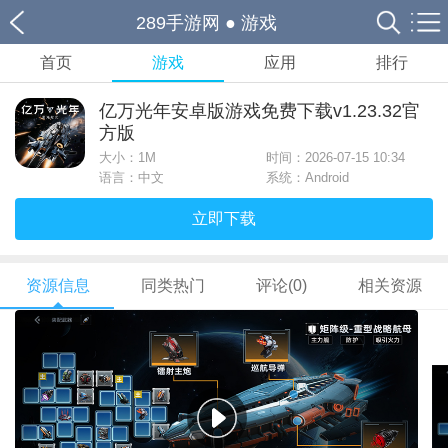
289手游网
●
游戏
首页
游戏
应用
排行
亿万光年安卓版游戏免费下载v1.23.32官
方版
大小：
1M
时间：2026-07-15 10:34
语言：中文
系统：Android
立即下载
资源信息
同类热门
评论(0)
相关资源