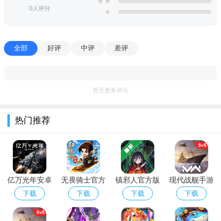
★
★
0人评分
★
全部
好评
中评
差评
游戏玩法
实时 RTS 微操战斗：可手动操控每艘星舰走位、释放战术武
器，实现正面强攻、侧翼包抄、集火、游击等灵活战术。
暂无更多评论
舰队编队与策略搭配：战前自由编组舰队，搭配不同舰种、
武器与技能，利用兵种克制链打出以弱胜强的效果。
热门推荐
PvE 探索与 PVP 竞技双线：既有星系探索、副本挑战的 PVE
内容，也有实时对战、军团对抗等 PVP 玩法，兼顾休闲与竞技。
亿万光年安卓
无畏骑士官方
镇邪人官方版
现代战舰手游
版游戏免费下
正版游戏免费
下载
下载官方2026
下载
下载
下载
下载
载
下载
最新版