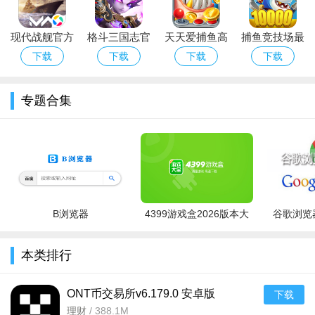
现代战舰官方
格斗三国志官
天天爱捕鱼高
捕鱼竞技场最
正版手游下载
方正版手游下
倍版下载
新版下载
下载
下载
下载
下载
游戏亮点
应用宝版
载安装
纯正即时战略体验：还原硬核 RTS 操作逻辑，每一步走位、
专题合集
每一次技能释放都影响战局，策略深度拉满。
操作自由、战术无拘：不限制固定打法，可抱团、可分散、
可突袭、可防守，战术完全由玩家自主决定。
快节奏不拖沓：单局战斗紧凑，操作流畅，既能手动秀操
作，也可开启自动战斗，适配不同游玩习惯。
B浏览器
4399游戏盒2026版本大
谷歌浏览器
全
本类排行
ONT币交易所v6.179.0 安卓版
下载
理财
/
388.1M