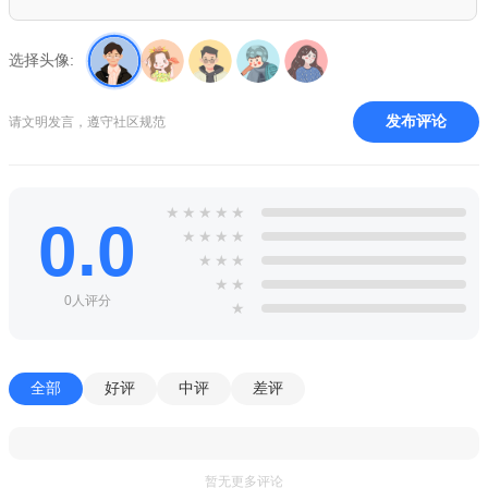
4、真人在线视频交友，避免“照骗”风险，支持一对一私密视
频或多人连麦互动。
选择头像:
5、由红娘主持把控节奏，帮助用户破冰互动，缓解单独聊天
的尴尬。
发布评论
请文明发言，遵守社区规范
6、多人在线连麦聚会，营造热闹社交氛围，用户可在互动中
结识更多朋友。
★
★
★
★
★
0.0
7、在线见证平台情侣的婚礼过程，用户可围观沾喜气。
★
★
★
★
★
★
★
8、4万+活跃红娘提供专业主持，助力交友活动开展，同时支
★
★
持用户申请成为红娘。
0人评分
★
9、设有单身团、人气榜等板块，用户可通过送玫瑰、完成心
愿等方式互动。
全部
好评
中评
差评
暂无更多评论