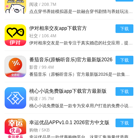
版v3.9.7.9 2026手机版
阅读
/
208.7M
点点穿书养娃模拟器是一款融合穿书剧情与养娃玩法的休闲模拟游戏。游戏以热门穿书题材为背景，玩家将穿越到
伊对相亲交友app下载官方
下载
2026v8.6.3002026相亲交友手机版
社交
/
106.4M
伊对相亲交友是一款专注于真实婚恋的社交应用，提供视频相亲、红娘牵线、动态互动等功能。用户可通过实名认
番茄音乐(原畅听音乐)官方最新版2026
下载
下载安装v6.6.2.32 2026手机版
影音
/
99.4M
番茄音乐（原畅听音乐）官方最新版2026是一款集在线播放、本地管理、歌词显示于一体的专业音乐播放器。软件
桃心小说免费版app下载官方最新版
下载
v1.5.0全本阅读
阅读
/
35.7M
软件使用教程：
桃心小说免费版是一款专为安卓用户打造的免费小说阅读应用，海量热门小说资源实时更新，支持全本阅读、离线
登录后进入首页“广场推荐”，上下滑动浏览附近在线用户，点
击用户头像可查看详细资料;
幸运优品APPv1.0.1 2026官方中文版
下载
购物
/
5KB
若对用户感兴趣，可点击“打招呼”发送文字/语音消息，或直接
幸运优品是一款优惠购物平台，这里汇集海量优质商品任你选择，同时平台商品齐全，满足你的各式需求。平台提