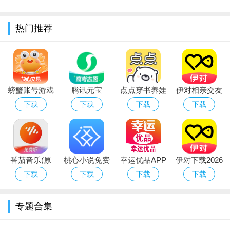
热门推荐
螃蟹账号游戏
腾讯元宝
点点穿书养娃
伊对相亲交友
账号交易平台
deepseek满
模拟器下载
app下载官方
下载
下载
下载
下载
官方下载安装
血版免费下载
2026官方最新
2026
最新版本
版
番茄音乐(原
桃心小说免费
幸运优品APP
伊对下载2026
畅听音乐)官
版app下载官
官方正版免费
下载
下载
下载
下载
方最新版2026
方最新版
下载
下载安装
专题合集