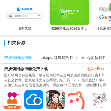
B浏览器
4399游戏盒2026版本大
谷歌浏览器
软件特色：
全
1、将音视频互动、直播形式与红娘主持结合，提升互动真实
相关资源
感与效率，缓解社交尴尬。
照妖镜网恋神器
pokepia口袋乌托邦
zenly定位软件
2、每月1000万场线上交友活动，涵盖相亲、聚会、连麦等多
种形式。
照妖镜网恋神器免费下载
免费下载
游戏大全
版本大全
进入专区>>
3、既支持线上音视频深度互动，又提供同城见面功能。
照妖镜网恋神器免费下载专题为您精选全网最实用的网恋防骗工具
与社交软件。照妖镜作为专业网恋识别工具，2025最新版已升级AI
软件优势：
人脸识别与身份信息核验功能，照妖镜2.5正版支持一键检测对方照
片真伪，有效防范网恋诈骗。..
1、海量用户在线，匹配选择多，同时用户互动积极性高，消
息回复及时。
2、音视频互动比文字沟通更直观，红娘主持帮助破冰，减少