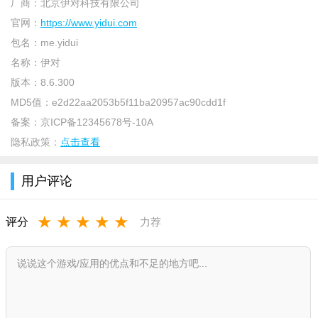
厂商：
北京伊对科技有限公司
官网：
https://www.yidui.com
包名：
me.yidui
名称：
伊对
版本：
8.6.300
MD5值：
e2d22aa2053b5f11ba20957ac90cdd1f
备案：
京ICP备12345678号-10A
隐私政策：
点击查看
软件功能：
用户评论
1、首页“广场推荐”板块展示附近在线用户，标注距离、年
龄、学历、职业等关键信息，支持按同城、兴趣等筛选。
★
★
★
★
★
评分
力荐
2、系统自动推荐契合用户偏好的对象，匹配用户热情主动，
消息回复率高。
3、精准定位附近300米-24km范围内的在线用户，支持发起线
下见面邀约，实现从线上聊天到线下约会的衔接。