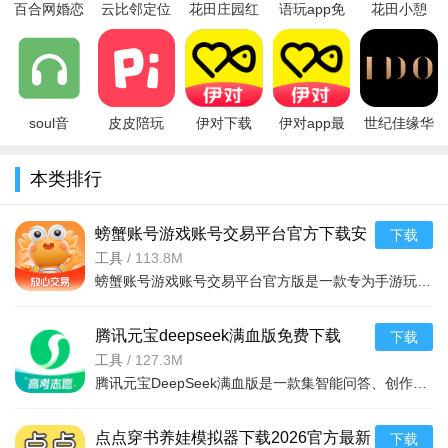
百合网婚恋
云比邻定位
花田庄园红
语玩app免
花田小憩
无效社交，提升交友成功率。
网官方正版
器app安卓
包版游戏(花
费版下载官
app下载
下载安装最
最新版
田小镇)安卓
方语音交友
2025最新版
3、实名认证+平台把关+违规封禁，多重机制保障用户身份真
新版v12.0.
2024v1.2.25
手机版v1
软件v2.48.1
安装v7.8.0
实与交友安全，比普通社交软件更可靠。
安卓
最新
soul音
皮皮陪玩
伊对下载
伊对app最
世纪佳缘华
app2023官
app手机版
2026官方正
新版下载
人婚恋交友
方正版下载
v2.2.9安卓
版免费下载
v8.6.3002026
平台
本类排行
最新安卓版
版
8.6.300_2026
手机版
app(IDO爱
v4.4.
都)v1.0
螃蟹账号游戏账号交易平台官方下载安
下载
装最新版本v6.8.9 2026游戏交易手机版
工具
/
113.8M
螃蟹账号游戏账号交易平台官方版是一款专为手游玩家打造的账号交易服务应用。支持热门游戏账号的买卖、代练
腾讯元宝deepseek满血版免费下载
下载
v2.79.10 2026手机版
工具
/
127.3M
腾讯元宝DeepSeek满血版是一款集智能问答、创作辅助、信息检索于一体的AI助手应用。基于腾讯混元与DeepSeek
点点穿书养娃模拟器下载2026官方最新
下载